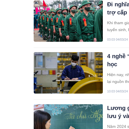
Đi nghĩ
trợ cấp
Khi tham gi
tuyển sinh,
độ trợ cấp 
03:03 04/03/24
4 nghề 
học
Hiện nay, n
lại nguồn t
10:03 04/03/24
Lương g
lưu ý v
Năm 2024 sẽ