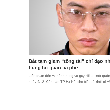
Bắt tạm giam “tổng tài” chỉ đạo 
hung tại quán cà phê
Liên quan đến vụ hành hung và gây rối tại một quá
ngày 9/12, Công an TP Hà Nội cho biết đã khởi tố 
Thiên (SN 1998, trú tại xã Ô Diên, Hà Nội) để điều tr
cộng”.