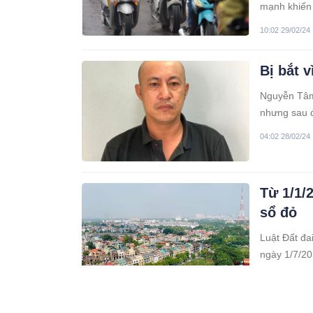
mạnh khiến 
khá rõ.
10:02 29/02/24
Bị bắt 
Nguyễn Tâm 
nhưng sau đ
04:02 28/02/24
Từ 1/1/
sổ đỏ
Luật Đất đa
ngày 1/7/20
04:02 28/02/24