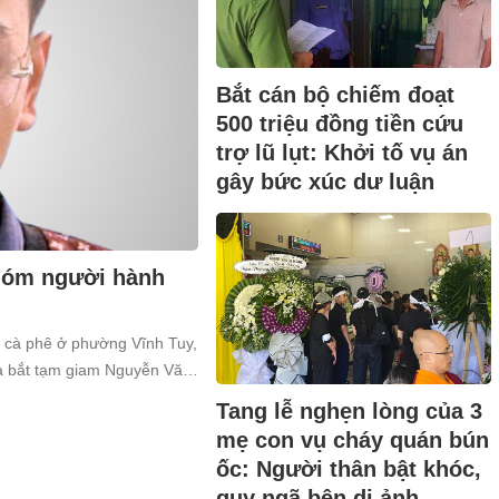
Bắt cán bộ chiếm đoạt
500 triệu đồng tiền cứu
trợ lũ lụt: Khởi tố vụ án
gây bức xúc dư luận
nhóm người hành
n cà phê ở phường Vĩnh Tuy,
và bắt tạm giam Nguyễn Văn
a về tội “Gây rối trật tự công
Tang lễ nghẹn lòng của 3
mẹ con vụ cháy quán bún
ốc: Người thân bật khóc,
quỵ ngã bên di ảnh