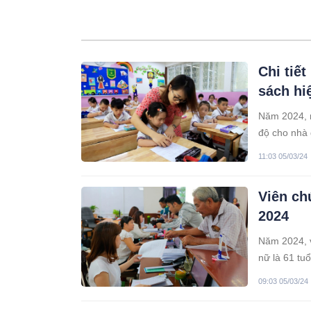
Chi tiế
sách hi
Năm 2024, n
độ cho nhà 
11:03 05/03/24
Viên ch
2024
Năm 2024, v
nữ là 61 tuổ
09:03 05/03/24