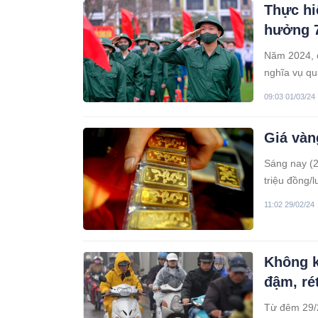
Thực hi
hưởng 7
Năm 2024, c
nghĩa vụ qu
09:03 01/03/24
Giá vàn
Sáng nay (2
triệu đồng/
11:02 29/02/24
Không k
đậm, rét
Từ đêm 29/2