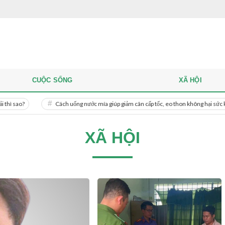
CUỘC SỐNG
XÃ HỘI
?
Cách uống nước mía giúp giảm cân cấp tốc, eo thon không hại sức khỏe
XÃ HỘI