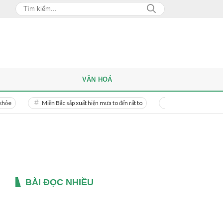
VĂN HOÁ
Miền Bắc sắp xuất hiện mưa to đến rất to
Danh tính người phụ nữ bị bạ
BÀI ĐỌC NHIỀU