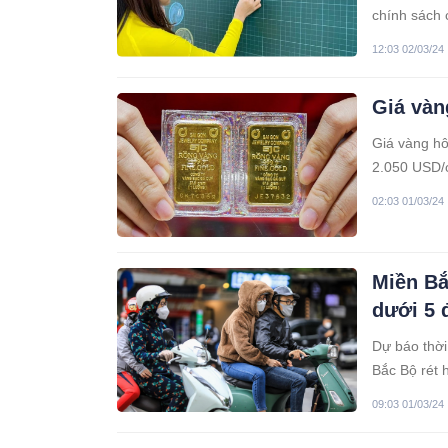
chính sách 
12:03 02/03/24
Giá vàn
Giá vàng hô
2.050 USD/o
triệu đồng/
02:03 01/03/24
Miền Bắ
dưới 5 
Dự báo thời
Bắc Bộ rét h
09:03 01/03/24