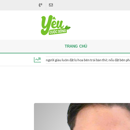
TRANG CHỦ
Khi thắp hương, người giàu luôn đặt lọ hoa bên trái bàn thờ, nếu đặt bên phải thì sao
Thứ 7, ngày 8 tháng 8, 2026, 13:58:06