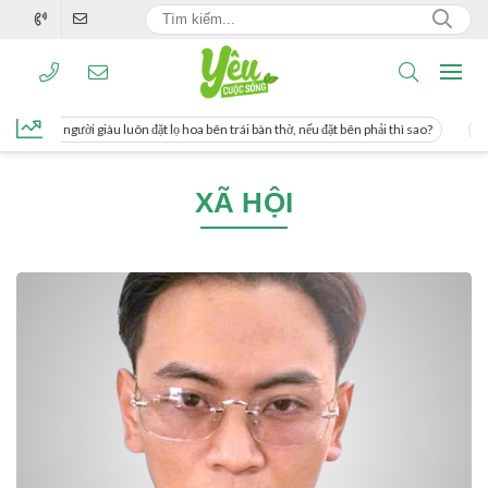
ng, người giàu luôn đặt lọ hoa bên trái bàn thờ, nếu đặt bên phải thì sao?
Cách 
XÃ HỘI