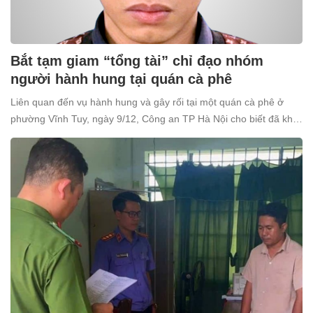
Bắt tạm giam “tổng tài” chỉ đạo nhóm
người hành hung tại quán cà phê
Liên quan đến vụ hành hung và gây rối tại một quán cà phê ở
phường Vĩnh Tuy, ngày 9/12, Công an TP Hà Nội cho biết đã khởi
tố và bắt tạm giam Nguyễn Văn Thiên (SN 1998, trú tại xã Ô
Diên, Hà Nội) để điều tra về tội “Gây rối trật tự công cộng”.