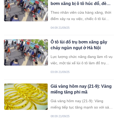
bơm xăng bị ô tô húc đổ, đè
trúng nhân viên
Theo nhân viên cửa hàng xăng, thời
điểm xảy ra vụ việc, chiếc ô tô lùi
nhanh, trúng vào trụ bơm xăng dẫn
04:09 21/09/25
đến lửa bùng phát.
Ô tô lùi đổ trụ bơm xăng gây
cháy ngùn ngụt ở Hà Nội
Lực lượng chức năng đang làm rõ vụ
việc, một tài xế lùi ô tô làm đổ trụ
bơm xăng ở phường Phú Diễn, Hà
03:09 21/09/25
Nội, gây cháy và đè trúng nam nhân
viên cửa hàng xăng dầu.
Giá vàng hôm nay (21-9): Vàng
miếng tăng phi mã
Giá vàng hôm nay (21-9): Vàng
miếng tiếp tục tăng mạnh so với sáng
qua, với mức tăng cao nhất 1,2 triệu
08:09 21/09/25