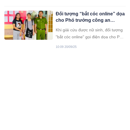
đồng/lượng, bán ra ở mức 133 triệu
đồng/lượng.
Đối tượng “bắt cóc online” dọa
cho Phó trưởng công an
phường ở Đồng Nai “về vườn
Khi giải cứu được nữ sinh, đối tượng
"bắt cóc online" gọi điện dọa cho Phó
trưởng công an phường Xuân Lập
10:09 20/09/25
"về vườn".
Giế/t m/ổ 2 con heo bị d/ịch t/ả
châu Phi đem bán, người phụ
nữ bị khởi tố
Làm việc với cơ quan chức năng, bà
Nguyễn Thị Mai thừa nhận số heo
này bị dịch tả heo châu Phi và bà cho
10:09 20/09/25
giết thịt để đem bán.
Khởi tố chủ cơ sở dùng hàn
the làm giò chả, xúc xích
Trong quá trình sản xuất, chế biến