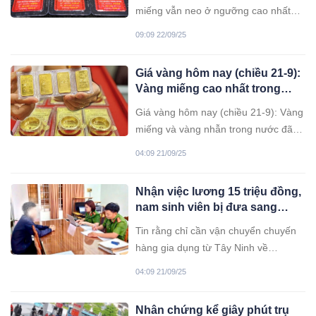
miếng vẫn neo ở ngưỡng cao nhất
trong tuần qua, với mức 133 triệu
09:09 22/09/25
đồng/lượng bán ra.
Giá vàng hôm nay (chiều 21-9):
Vàng miếng cao nhất trong
tuần
Giá vàng hôm nay (chiều 21-9): Vàng
miếng và vàng nhẫn trong nước đã
bật tăng trong tuần qua và hiện đang
04:09 21/09/25
neo ở mức 133 triệu đồng/lượng (bán
ra).
Nhận việc lương 15 triệu đồng,
nam sinh viên bị đưa sang
Campuchia
Tin rằng chỉ cần vận chuyển chuyến
hàng gia dụng từ Tây Ninh về
TP.HCM sẽ được trả 15 triệu đồng,
04:09 21/09/25
anh K. bị lừa sang Campuchia để làm
việc lừa đảo qua mạng.
Nhân chứng kể giây phút trụ