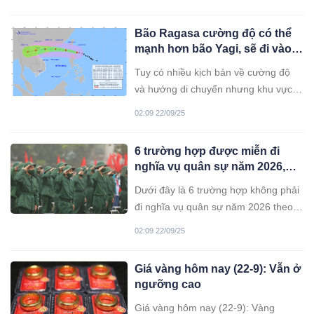
lệch.
Bão Ragasa cường độ có thể
mạnh hơn bão Yagi, sẽ đi vào
khu vực nào nước ta?
Tuy có nhiều kịch bản về cường độ
và hướng di chuyển nhưng khu vực
tác động chính được chuyên gia đánh
02:09 22/09/25
giá là Bắc Bộ và Bắc Trung Bộ.
6 trường hợp được miễn đi
nghĩa vụ quân sự năm 2026,
nhiều người chưa biết
Dưới đây là 6 trường hợp không phải
đi nghĩa vụ quân sự năm 2026 theo
quy định mới.
02:09 22/09/25
Giá vàng hôm nay (22-9): Vẫn ở
ngưỡng cao
Giá vàng hôm nay (22-9): Vàng