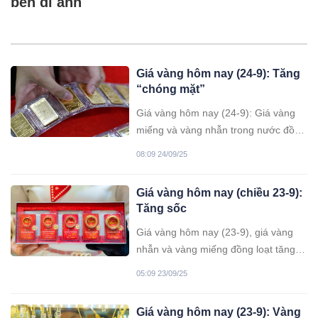
bên di ảnh
Giá vàng hôm nay (24-9): Tăng
“chóng mặt”
Giá vàng hôm nay (24-9): Giá vàng
miếng và vàng nhẫn trong nước đồng
loạt tăng vọt so với hôm qua, mức
08:09 24/09/25
tăng cao nhất 1,5 triệu đồng/lượng và
giao dịch ở mức rất cao; giá vàng thế
Giá vàng hôm nay (chiều 23-9):
giới tăng mạnh so với sáng qua, niêm
Tăng sốc
yết quanh ngưỡng 3.785,98
USD/ounce.
Giá vàng hôm nay (23-9), giá vàng
nhẫn và vàng miếng đồng loạt tăng
vọt so với hôm qua, mức tăng cao
05:09 23/09/25
nhất 1,1 triệu đồng/lượng và giao
dịch ở mức rất cao.
Giá vàng hôm nay (23-9): Vàng