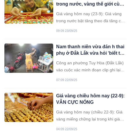
trong nước, vàng thế giới cùng
tăng vọt
Giá vàng hôm nay (23-9): Giá vàng
trong nước bật tăng theo đà tăng của
vàng thế giới, lên mức 133,6 triệu
09:09 23/09/25
đồng mỗi lượng. Giá vàng thế giới
hôm nay tăng vọt, bỏ xa mốc 3.700
Nam thanh niên vừa đán h thai
USD/ounce.
phụ ở Đắk Lắk vừa hỏi ‘biết tao
là ai không’
Công an phường Tuy Hòa (Đắk Lắk)
vào cuộc xác minh đoạn clip ghi lại
cảnh một phụ nữ mang thai bị nam
07:09 22/09/25
thanh niên hành hung vì mâu thuẫn
khi mua hàng.
Giá vàng chiều hôm nay (22-9):
VẪN CỰC NÓNG
Giá vàng hôm nay (chiều 22-9): Giá
vàng miếng chững lại trong khi giá
thế giới đi lên, giúp thu hẹp chênh
04:09 22/09/25