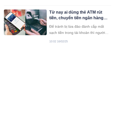
bán), không đổi so với đầu giờ sáng
qua.
Từ nay ai dùng thẻ ATM rút
tiền, chuyển tiền ngân hàng
phải nhớ những điều này kẻo
Để tránh bị lừa đảo đánh cắp mất
mất sạch tiền
sạch tiền trong tài khoản thì người
dân cần chú ý khi đi rút tiền tại cây
10:02 16/02/25
ATM, khi chuyển tiền, thanh toán
online phải nắm rõ điều này.
Sang Campuchia ‘học chiêu’
giả công an, thanh niên chiếm
đoạt 455 triệu đồng
Công an tỉnh Thanh Hóa vừa khởi tố
vụ án, tạm giữ Nguyễn Thọ Đức (SN
2000) để điều tra về hành vi lừa đảo
09:02 16/02/25
chiếm đoạt tài sản. Đức đã giả danh
công an gọi điện thoại lừa đảo, chiếm
Tin vui: Người lao động 45 tuổi
đoạt 455 triệu đồng.
bắt đầu tham gia BHXH, vẫn có
lương hưu
Thông tin này được đăng tải trên báo