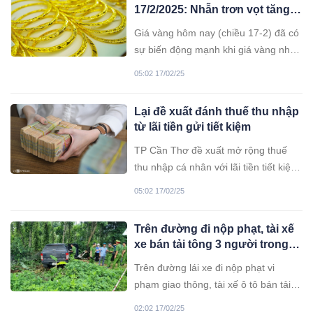
17/2/2025: Nhẫn trơn vọt tăng
mạnh
Giá vàng hôm nay (chiều 17-2) đã có
sự biến động mạnh khi giá vàng nhẫn
thương hiệu PNJ tăng lên 800.000
05:02 17/02/25
đồng/lượng (mua vào) và tăng
350.000 đồng/lượng (bán ra) so với
Lại đề xuất đánh thuế thu nhập
ngày hôm qua.
từ lãi tiền gửi tiết kiệm
TP Cần Thơ đề xuất mở rộng thuế
thu nhập cá nhân với lãi tiền tiết kiệm,
chỉ nên miễn với các khoản gửi quy
05:02 17/02/25
mô nhỏ.
Trên đường đi nộp phạt, tài xế
xe bán tải tông 3 người trong
gia đình tuvong
Trên đường lái xe đi nộp phạt vi
phạm giao thông, tài xế ô tô bán tải ở
Đắk Lắk tông ba người trong gia đình
02:02 17/02/25