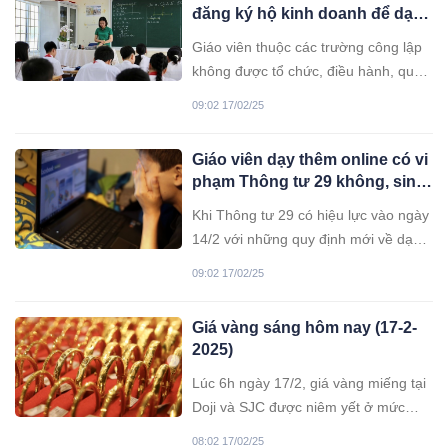
đăng ký hộ kinh doanh để dạy
thêm
Giáo viên thuộc các trường công lập
không được tổ chức, điều hành, quản
lý lớp học thêm mà chỉ được tham gia
09:02 17/02/25
dạy thêm ngoài nhà trường theo hợp
đồng, do đó không được đăng ký hộ
Giáo viên dạy thêm online có vi
kinh doanh để dạy thêm ngoài nhà
phạm Thông tư 29 không, sinh
trường.
viên có được dạy gia sư nữa
Khi Thông tư 29 có hiệu lực vào ngày
không
14/2 với những quy định mới về dạy
thêm, học thêm, nhiều giáo viên băn
09:02 17/02/25
khoăn liệu dạy thêm online có vi
phạm quy định hay không?
Giá vàng sáng hôm nay (17-2-
2025)
Lúc 6h ngày 17/2, giá vàng miếng tại
Doji và SJC được niêm yết ở mức
87,3 - 90,3 triệu đồng/lượng (mua -
08:02 17/02/25