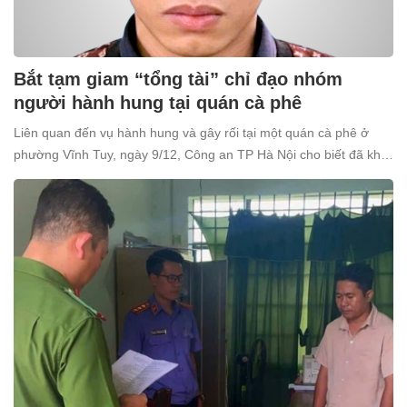
Bắt tạm giam “tổng tài” chỉ đạo nhóm
người hành hung tại quán cà phê
Liên quan đến vụ hành hung và gây rối tại một quán cà phê ở
phường Vĩnh Tuy, ngày 9/12, Công an TP Hà Nội cho biết đã khởi
tố và bắt tạm giam Nguyễn Văn Thiên (SN 1998, trú tại xã Ô
Diên, Hà Nội) để điều tra về tội “Gây rối trật tự công cộng”.