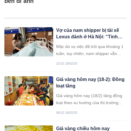
bên di ảnh
Vợ của nam shipper bị tài xế
Lexus đánh ở Hà Nội: “Tinh
thần anh còn hoảng loạn, vẫn
Mặc dù vụ việc đã trôi qua khoảng 1
bị ám ảnh sau lần đó”
tuần, tuy nhiên, nam shipper vẫn
thường mơ thấy bản thân bị đánh.
10:02 18/02/25
Nhiều lần người đàn ông tỉnh giấc
trong trạng thái hoảng sợ.
Giá vàng hôm nay (18-2): Đồng
loạt tăng
Giá vàng hôm nay (18/2) tăng đồng
loạt theo xu hướng của thị trường
vàng thế giới, đẩy giá các thương
08:02 18/02/25
hiệu trong nước lên cao.
Giá vàng chiều hôm nay