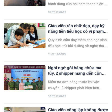
Tiền Giang
hành động của hai nam thanh niên đi
xe máy, dùng tay tát vào đầu một
01:02 17/02/25
người đàn ông tàn tật đang di chuyển
bằng xe lăn trên đường ở TP Mỹ Tho,
Giáo viên rèn chữ đẹp, dạy kỹ
tỉnh Tiền Giang.
năng tiền tiểu học có vi phạm
Thông tư 29?
Quy định cấm dạy thêm cho học sinh
tiểu học, trừ bồi dưỡng về nghệ thuật,
thể thao... tại Thông tư 29 của Bộ
11:02 17/02/25
GD-ĐT khiến không ít giáo viên có
lớp rèn chữ đẹp, dạy kỹ năng tiền tiểu
Nghi ngờ gói hàng chứa ma
học lo lắng. Vậy hoạt động này có vi
túy, 2 shipper mang đến công
phạm quy định không?
an trình báo
Kiểm tra đơn hàng trước khi vận
chuyển, 2 shipper phát hiện bên
trong là cần sa nên đã mang đến
10:02 17/02/25
công an trình báo.
Giáo viên công lập không được