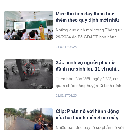
tử vong.
Mức thu tiền dạy thêm học
thêm theo quy định mới nhất
Những quy định mới trong Thông tư
29/2024 do Bộ GD&ĐT ban hành
nhận về sự quan tâm lớn từ dư luận.
01:02 17/02/25
Xác minh vụ người phụ nữ
đánh nữ sinh lớp 11 vì nghĩ
con mình bị trêu chọc
Theo báo Dân Việt, ngày 17/2, cơ
quan chức năng huyện Di Linh (tỉnh
Lâm Đồng) đang tiếp tục xác minh
01:02 17/02/25
thông tin clip người phụ nữ đánh nữ
sinh lớp 11 lan truyền trên mạng xã
Clip: Phẫn nộ với hành động
hội vài ngày qua. Ông Vũ Đức Nhuần
của hai thanh niên đi xe máy tát
– Phó Chủ tịch UBND huyện Di Linh
vào đầu một người tàn tật ở
cho biết
Nhiều bạn đọc bày tỏ sự phẫn nộ với