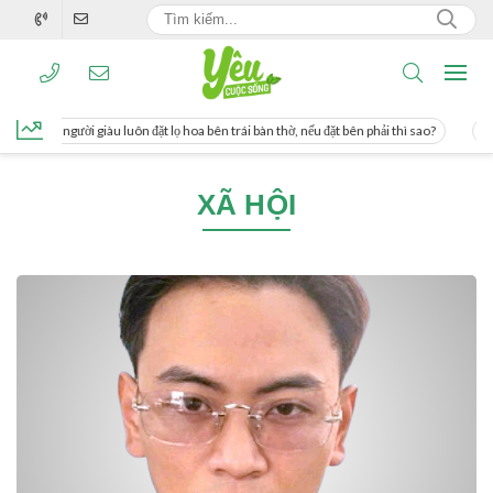
ương, người giàu luôn đặt lọ hoa bên trái bàn thờ, nếu đặt bên phải thì sao?
Các
XÃ HỘI