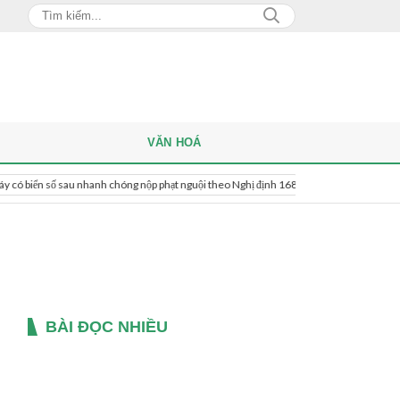
VĂN HOÁ
n số sau nhanh chóng nộp phạt nguội theo Nghị định 168
Chồng đưa người tìn
BÀI ĐỌC NHIỀU