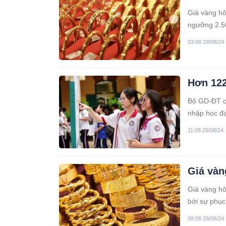
Giá vàng hôm
ngưỡng 2.50
vàng miếng
03:08 29/08/24
Hơn 122
Bộ GD-ĐT ch
nhập học đạ
11:08 29/08/24
Giá vàn
Giá vàng hô
bởi sự phục
08:08 29/08/24