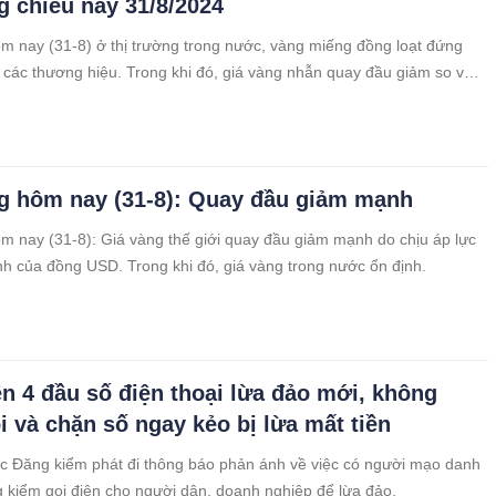
g chiều nay 31/8/2024
m nay (31-8) ở thị trường trong nước, vàng miếng đồng loạt đứng
ả các thương hiệu. Trong khi đó, giá vàng nhẫn quay đầu giảm so với
dịch hôm qua.Giá vàng hôm nay (31-8) ở thị trường trong nước, vàng
loạt đứng yên ở tất cả các thương hiệu. Trong khi đó, giá vàng nhẫn
ảm so với phiên giao dịch hôm qua.
g hôm nay (31-8): Quay đầu giảm mạnh
m nay (31-8): Giá vàng thế giới quay đầu giảm mạnh do chịu áp lực
h của đồng USD. Trong khi đó, giá vàng trong nước ổn định.
ện 4 đầu số điện thoại lừa đảo mới, không
i và chặn số ngay kẻo bị lừa mất tiền
c Đăng kiểm phát đi thông báo phản ánh về việc có người mạo danh
 kiểm gọi điện cho người dân, doanh nghiệp để lừa đảo.