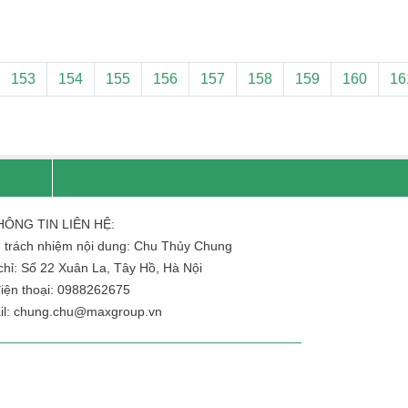
153
154
155
156
157
158
159
160
16
HÔNG TIN LIÊN HỆ:
 trách nhiệm nội dung: Chu Thủy Chung
chỉ: Số 22 Xuân La, Tây Hồ, Hà Nội
iện thoại: 0988262675
il:
chung.chu@maxgroup.vn