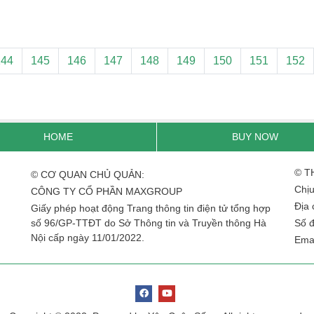
144
145
146
147
148
149
150
151
152
HOME
BUY NOW
© T
© CƠ QUAN CHỦ QUẢN:
Chịu
CÔNG TY CỔ PHẦN MAXGROUP
Địa 
Giấy phép hoạt động Trang thông tin điện tử tổng hợp
số 96/GP-TTĐT do Sở Thông tin và Truyền thông Hà
Số đ
Nội cấp ngày 11/01/2022.
Ema