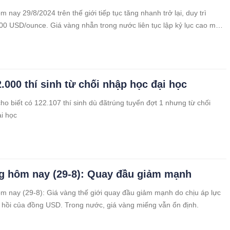
 nay 29/8/2024 trên thế giới tiếp tục tăng nhanh trở lại, duy trì
0 USD/ounce. Giá vàng nhẫn trong nước liên tục lập kỷ lục cao mới,
 SJC giữ nguyên.
.000 thí sinh từ chối nhập học đại học
o biết có 122.107 thí sinh dù đãtrúng tuyển đợt 1 nhưng từ chối
i học
g hôm nay (29-8): Quay đầu giảm mạnh
m nay (29-8): Giá vàng thế giới quay đầu giảm mạnh do chịu áp lực
 hồi của đồng USD. Trong nước, giá vàng miếng vẫn ổn định.