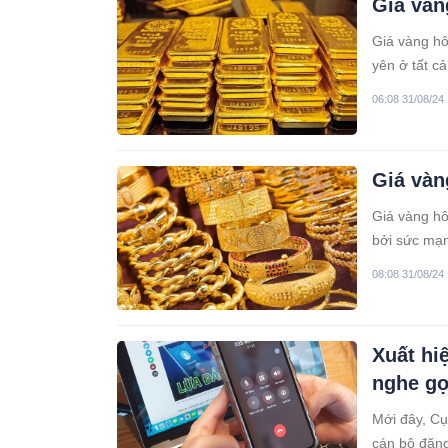
Giá vàn
Giá vàng hô
yên ở tất c
phiên giao 
06:08 31/08/24
miếng đồng 
quay đầu gi
Giá vàn
Giá vàng hô
bởi sức mạn
08:08 31/08/24
Xuất hi
nghe gọ
Mới đây, Cụ
cán bộ đăng