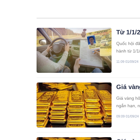
Từ 1/1/
Quốc hội đã
hành từ 1/1
tô. Vậy bằn
11:09 01/09/24
Giá vàn
Giá vàng hô
ngắn hạn, n
09:09 01/09/24