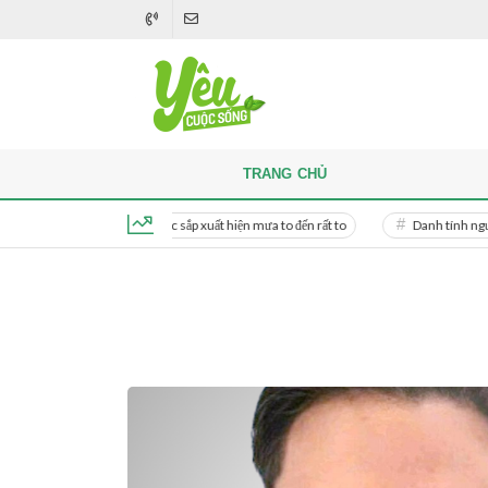
TRANG CHỦ
ỏe
Miền Bắc sắp xuất hiện mưa to đến rất to
Danh tính người phụ nữ
Thứ 5, ngày 6 tháng 8, 2026, 19:17:54