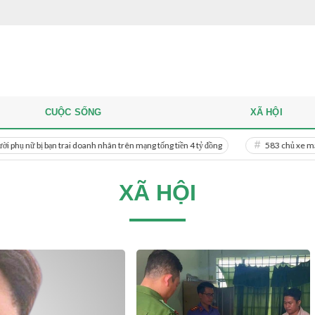
CUỘC SỐNG
XÃ HỘI
 bị bạn trai doanh nhân trên mạng tống tiền 4 tỷ đồng
583 chủ xe máy có biể
XÃ HỘI