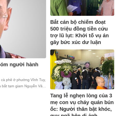
Bắt cán bộ chiếm đoạt
500 triệu đồng tiền cứu
trợ lũ lụt: Khởi tố vụ án
gây bức xúc dư luận
nhóm người hành
n cà phê ở phường Vĩnh Tuy,
và bắt tạm giam Nguyễn Văn
a về tội “Gây rối trật tự công
Tang lễ nghẹn lòng của 3
mẹ con vụ cháy quán bún
ốc: Người thân bật khóc,
quỵ ngã bên di ảnh