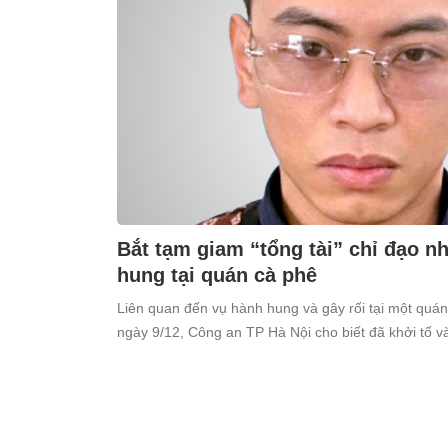
Bắt tạm giam “tổng tài” chỉ đạo 
hung tại quán cà phê
Liên quan đến vụ hành hung và gây rối tại một quá
ngày 9/12, Công an TP Hà Nội cho biết đã khởi tố 
Thiên (SN 1998, trú tại xã Ô Diên, Hà Nội) để điều tr
cộng”.