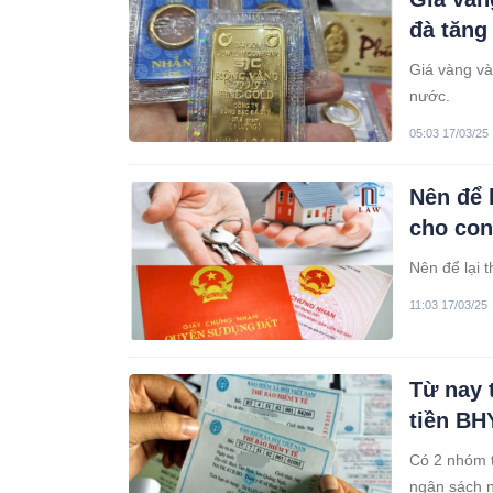
đà tăng
Giá vàng vào
nước.
05:03 17/03/25
Nên để 
cho con
Nên để lại 
11:03 17/03/25
Từ nay 
tiền BH
Có 2 nhóm 
ngân sách 