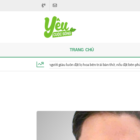
TRANG CHỦ
Khi thắp hương, người giàu luôn đặt lọ hoa bên trái bàn thờ, nếu đặt bên phải thì sao?
Thứ 6, ngày 7 tháng 8, 2026, 20:57:07