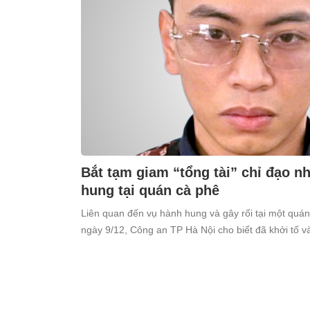
Bắt tạm giam “tổng tài” chỉ đạo 
hung tại quán cà phê
Liên quan đến vụ hành hung và gây rối tại một quá
ngày 9/12, Công an TP Hà Nội cho biết đã khởi tố 
Thiên (SN 1998, trú tại xã Ô Diên, Hà Nội) để điều tr
cộng”.