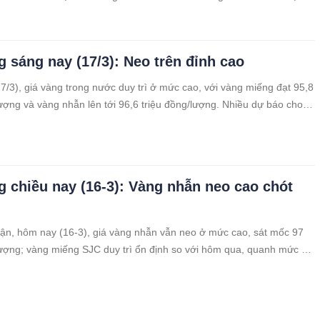
g sáng nay (17/3): Neo trên đỉnh cao
7/3), giá vàng trong nước duy trì ở mức cao, với vàng miếng đạt 95,8
lượng và vàng nhẫn lên tới 96,6 triệu đồng/lượng. Nhiều dự báo cho
g trong tuần này có thể tiếp tục tăng, vượt qua các kỷ lục trước đó.
g chiều nay (16-3): Vàng nhẫn neo cao chót
ận, hôm nay (16-3), giá vàng nhẫn vẫn neo ở mức cao, sát mốc 97
lượng; vàng miếng SJC duy trì ổn định so với hôm qua, quanh mức 96
lượng bán ra.
g hôm nay (16-3-2025)