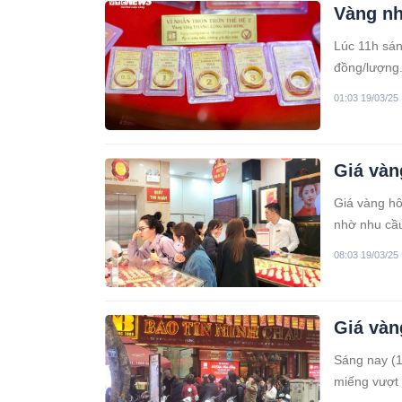
Vàng nh
Lúc 11h sán
đồng/lượng
01:03 19/03/25
Giá vàn
Giá vàng hô
nhờ nhu cầu
Đông.
08:03 19/03/25
Giá vàn
Sáng nay (1
miếng vượt 