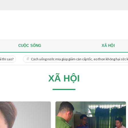
CUỘC SỐNG
XÃ HỘI
Cách uống nước mía giúp giảm cân cấp tốc, eo thon không hại sức khỏe
XÃ HỘI