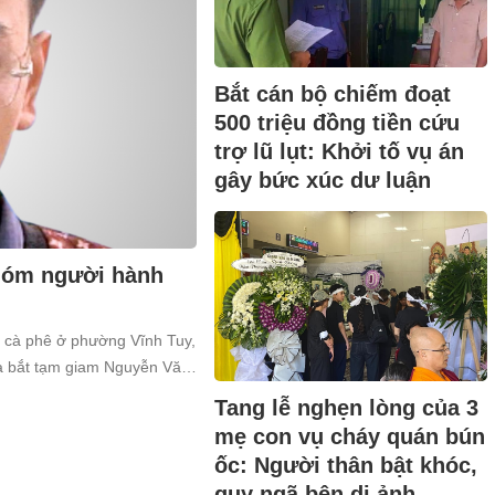
Bắt cán bộ chiếm đoạt
500 triệu đồng tiền cứu
trợ lũ lụt: Khởi tố vụ án
gây bức xúc dư luận
nhóm người hành
n cà phê ở phường Vĩnh Tuy,
và bắt tạm giam Nguyễn Văn
a về tội “Gây rối trật tự công
Tang lễ nghẹn lòng của 3
mẹ con vụ cháy quán bún
ốc: Người thân bật khóc,
quỵ ngã bên di ảnh