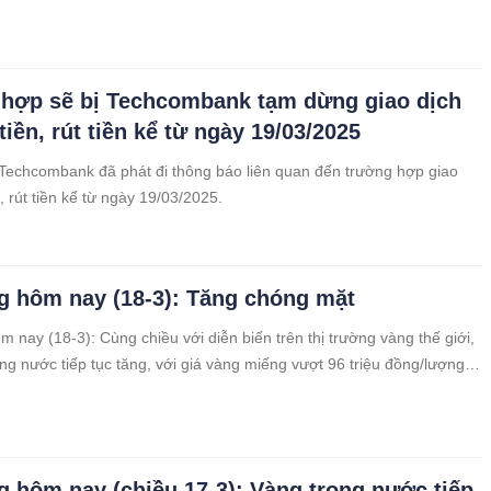
a, khiến khách hàng xếp hàng dài chờ đợi trước cửa mà chưa rõ khi
 thể mua được.
hợp sẽ bị Techcombank tạm dừng giao dịch
iền, rút tiền kể từ ngày 19/03/2025
echcombank đã phát đi thông báo liên quan đến trường hợp giao
, rút tiền kể từ ngày 19/03/2025.
g hôm nay (18-3): Tăng chóng mặt
m nay (18-3): Cùng chiều với diễn biến trên thị trường vàng thế giới,
ong nước tiếp tục tăng, với giá vàng miếng vượt 96 triệu đồng/lượng,
iến sát 97 triệu đồng/lượng.
g hôm nay (chiều 17-3): Vàng trong nước tiếp