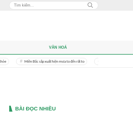
VĂN HOÁ
Miền Bắc sắp xuất hiện mưa to đến rất to
Danh tính người phụ nữ bị bạn tr
BÀI ĐỌC NHIỀU