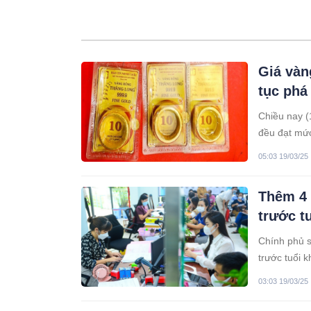
Giá vàn
tục phá
Chiều nay (
đều đạt mức
05:03 19/03/25
Thêm 4
trước t
Chính phủ s
trước tuổi k
03:03 19/03/25