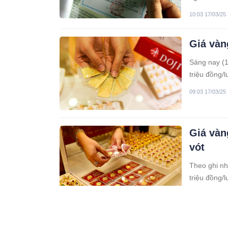
đình.
10:03 17/03/25
Giá vàn
Sáng nay (1
triệu đồng/
rằng giá vàn
09:03 17/03/25
Giá vàn
vót
Theo ghi nh
triệu đồng/
triệu đồng/
05:03 16/03/25
Giá vàn