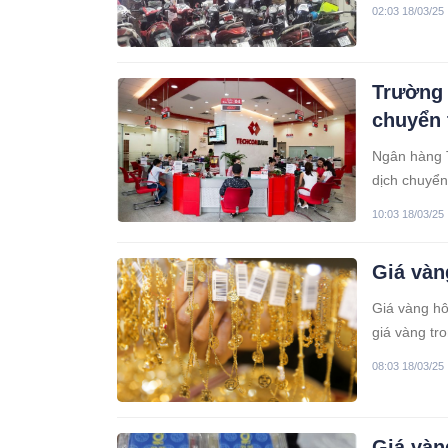
ngừng bán r
02:03 18/03/25
nào mới có
Trường 
chuyển t
Ngân hàng T
dịch chuyển
10:03 18/03/25
Giá vàn
Giá vàng hô
giá vàng tr
vàng nhẫn t
08:03 18/03/25
Giá vàn