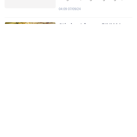
đứng yên ở tất cả các thương hiệu.
04:09 07/09/24
Trong khi đó, giá vàng nhẫn quay đầu
giảm so với phiên giao dịch hôm qua.
Giá vàng hôm nay 7/9/2024
Giá vàng hôm nay (7-9): Giá vàng thế
giới quay đầu giảm với vàng giao
ngay trượt ngưỡng 2.500 USD/ounce.
10:09 07/09/24
Trong nước, giá vàng ổn định.
Giá vàng hôm nay 6/9/2024
Giá vàng hôm nay (6-9): Sau chuỗi
ngày được duy trì ổn định ở mốc 81
triệu đồng/lượng, giá vàng miếng bất
08:09 06/09/24
ngờ giảm mạnh.
Siêu bão số 3 đổ bộ miền Bắc,
3 địa phương cho học sinh
nghỉ học
Trước diễn biến bất thường và mức