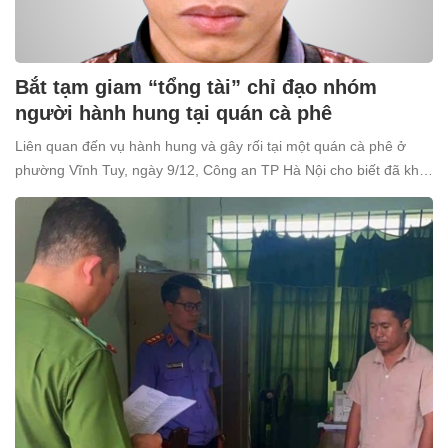
Bắt tạm giam “tổng tài” chỉ đạo nhóm
người hành hung tại quán cà phê
Liên quan đến vụ hành hung và gây rối tại một quán cà phê ở
phường Vĩnh Tuy, ngày 9/12, Công an TP Hà Nội cho biết đã khởi
tố và bắt tạm giam Nguyễn Văn Thiên (SN 1998, trú tại xã Ô
Diên, Hà Nội) để điều tra về tội “Gây rối trật tự công cộng”.