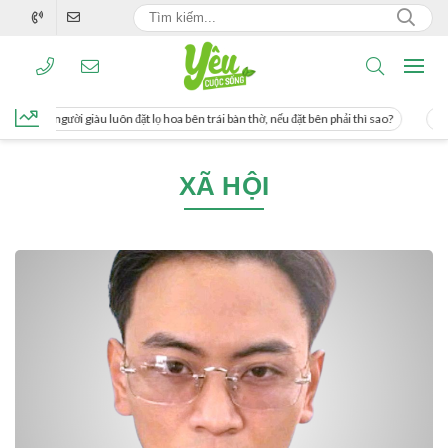
ơng, người giàu luôn đặt lọ hoa bên trái bàn thờ, nếu đặt bên phải thì sao?
Cách
XÃ HỘI