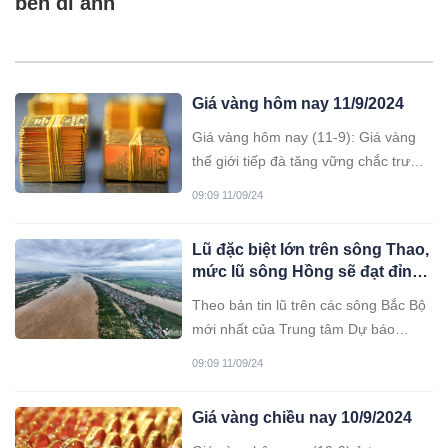
bên di ảnh
Giá vàng hôm nay 11/9/2024
Giá vàng hôm nay (11-9): Giá vàng
thế giới tiếp đà tăng vững chắc trước
báo cáo PCI. Trong nước, giá vàng
09:09 11/09/24
miếng ổn định, vàng nhẫn tăng nhẹ.
Lũ đặc biệt lớn trên sông Thao,
mức lũ sông Hồng sẽ đạt đỉnh
vào trưa nay
Theo bản tin lũ trên các sông Bắc Bộ
mới nhất của Trung tâm Dự báo
KTTVQG, lũ trên sông Hồng tại Hà
09:09 11/09/24
Nội có khả năng đạt đỉnh vào trưa
nay ở mức trên báo động 2. Lũ trên
Giá vàng chiều nay 10/9/2024
sông Thao tại Yên Bái hiện vẫn trên