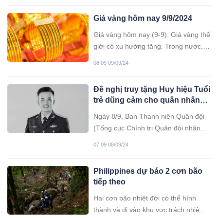
sau bão Yagi và nguy cơ lũ lụt.
Giá vàng hôm nay 9/9/2024
Giá vàng hôm nay (9-9): Giá vàng thế
giới có xu hướng tăng. Trong nước,
giá kim loại quý này tiếp tục được duy
08:09 09/09/24
trì ổn định.
Đề nghị truy tặng Huy hiệu Tuổi
trẻ dũng cảm cho quân nhân
hy sinh khi chống bão số 3
Ngày 8/9, Ban Thanh niên Quân đội
(Tổng cục Chính trị Quân đội nhân
dân Việt Nam) có tờ trình đề nghị Ban
07:09 08/09/24
Bí thư Trung ương Đoàn truy tặng
Huy hiệu “Tuổi trẻ dũng cảm” cho
Philippines dự báo 2 cơn bão
Thượng úy Nguyễn Đình Khiêm - Đại
tiếp theo
đội trưởng Đại đội 3, Tiểu đoàn Công
binh công trình 1, Lữ đoàn Công binh
Hai cơn bão nhiệt đới có thể hình
513, Quân khu 3.
thành và đi vào khu vực trách nhiệm