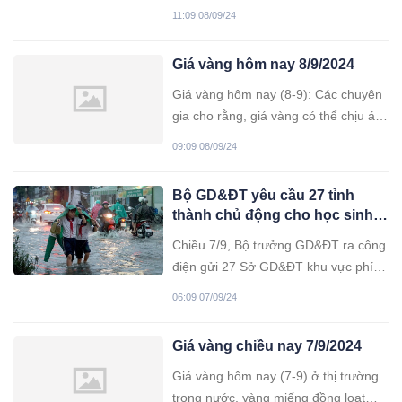
của Philippines (PAR) vào tuần tới,
11:09 08/09/24
theo Cơ quan Khí tượng, Địa vật lý và
Thiên văn Philippines (PAGASA).
Giá vàng hôm nay 8/9/2024
Giá vàng hôm nay (8-9): Các chuyên
gia cho rằng, giá vàng có thể chịu áp
lực trong ngắn hạn bởi kỳ vọng lãi
09:09 08/09/24
suất.
Bộ GD&ĐT yêu cầu 27 tỉnh
thành chủ động cho học sinh
nghỉ tránh bão Yagi
Chiều 7/9, Bộ trưởng GD&ĐT ra công
điện gửi 27 Sở GD&ĐT khu vực phía
Bắc từ Nghệ An trở ra, tăng cường
06:09 07/09/24
ứng phó với bão Yagi.
Giá vàng chiều nay 7/9/2024
Giá vàng hôm nay (7-9) ở thị trường
trong nước, vàng miếng đồng loạt