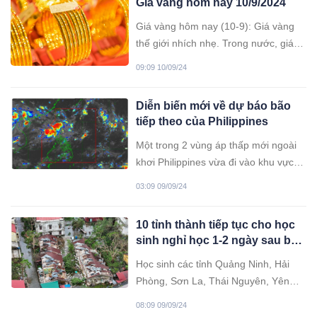
Giá vàng hôm nay 10/9/2024
Giá vàng hôm nay (10-9): Giá vàng
thế giới nhích nhẹ. Trong nước, giá
vàng miếng ổn định, vàng nhẫn được
09:09 10/09/24
điều chỉnh nhẹ.
Diễn biến mới về dự báo bão
tiếp theo của Philippines
Một trong 2 vùng áp thấp mới ngoài
khơi Philippines vừa đi vào khu vực
trách nhiệm của nước này, có khả
03:09 09/09/24
năng phát triển thành bão.
10 tỉnh thành tiếp tục cho học
sinh nghỉ học 1-2 ngày sau bão
Yagi
Học sinh các tỉnh Quảng Ninh, Hải
Phòng, Sơn La, Thái Nguyên, Yên
Bái… chưa thể đi học trở lại do nhà
08:09 09/09/24
trường cần thời khắc phục hậu quả