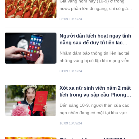
mức lũ lịch sử năm 1968.
Giá vàng hôm nay (10-9) ở trong
nước phần lớn đi ngang, chỉ có giá
vàng PNJ tăng nhẹ. Trong khi đó, giá
03:09 10/09/24
vàng thế giới có xu hướng giảm.
Người dân kích hoạt ngay tính
năng sau để duy trì liên lạc
trong tình hình thiên tai
Nhằm đảm bảo thông tin liên lạc tại
những vùng bị cô lập khi mạng viễn
thông đang sử dụng gặp sự cố và
01:09 10/09/24
không có sóng, các nhà mạng đã
phối hợp triển khai dịch vụ hỗ trợ
Xót xa nữ sinh viên năm 2 mất
người dân.
tích trong vụ sập cầu Phong
Châu (Phú Thọ)
Đến sáng 10-9, người thân của các
nạn nhân đang có mặt tại khu vực
cầu Phong Châu để chờ thông tin tìm
10:09 10/09/24
kiếm, cứu nạn