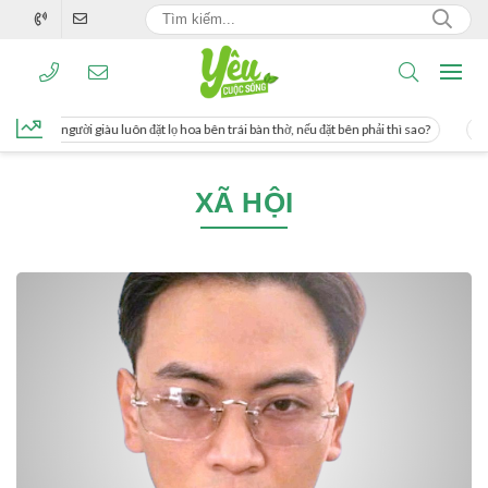
ng, người giàu luôn đặt lọ hoa bên trái bàn thờ, nếu đặt bên phải thì sao?
Cách 
XÃ HỘI