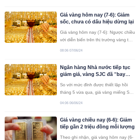
vì đã hết vàng, không ít khách gặp
khó trong giao dịch.
Giá vàng hôm nay (7-6): Giảm
sốc, chưa có dấu hiệu dừng lại
Giá vàng hôm nay (7-6): Ngược chiều
với diễn biến trên thị trường vàng thế
giới, giá vàng trong nước nối dài đà
08:06 07/06/24
giảm sâu trượt ngưỡng 77 triệu
đồng/lượng bán ra.
Ngân hàng Nhà nước tiếp tục
giảm giá, vàng SJC đã “bay
màu” hơn 16 triệu đồng so với
So với mức đỉnh được thiết lập hồi
mức đỉnh
tháng 5 vừa qua, giá vàng miếng SJC
đã giảm gần 18%.
04:06 06/06/24
Giá vàng chiều nay (6-6): Giảm
tiếp gần 2 triệu đồng mỗi lượng
Theo ghi nhận, giá vàng hôm nay (6-