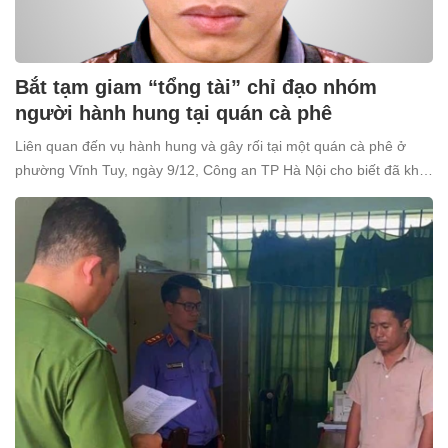
Bắt tạm giam “tổng tài” chỉ đạo nhóm
người hành hung tại quán cà phê
Liên quan đến vụ hành hung và gây rối tại một quán cà phê ở
phường Vĩnh Tuy, ngày 9/12, Công an TP Hà Nội cho biết đã khởi
tố và bắt tạm giam Nguyễn Văn Thiên (SN 1998, trú tại xã Ô
Diên, Hà Nội) để điều tra về tội “Gây rối trật tự công cộng”.