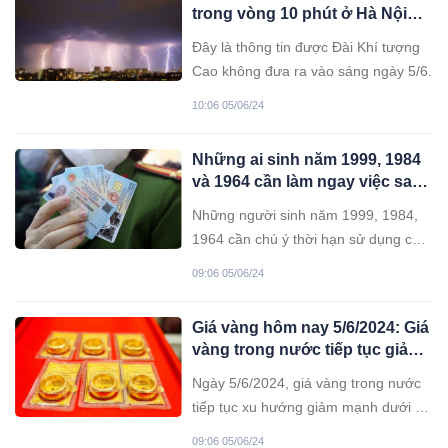
trong vòng 10 phút ở Hà Nội
sáng nay
Đây là thông tin được Đài Khí tượng
Cao không đưa ra vào sáng ngày 5/6.
10:06 05/06/24
Những ai sinh năm 1999, 1984
và 1964 cần làm ngay việc sau
trước 1/7/2024 để tránh bị phạt
Những người sinh năm 1999, 1984,
tiền
1964 cần chú ý thời hạn sử dụng của
thẻ Căn cước công dân của mình
09:06 05/06/24
được in ngay trên mặt trước của thẻ
để đi đổi sang thẻ Căn cước từ ngày
Giá vàng hôm nay 5/6/2024: Giá
1/7/2024.
vàng trong nước tiếp tục giảm
mạnh!
Ngày 5/6/2024, giá vàng trong nước
tiếp tục xu hướng giảm mạnh dưới sự
điều hành của Chính phủ và Ngân
09:06 05/06/24