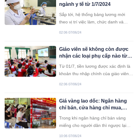
ngành y tế từ 1/7/2024
Sắp tới, hệ thống bảng lương mới
theo vị trí việc làm, chức danh và
chức vụ lãnh đạo ngành y tế theo
02:06 07/06/24
Nghị quyết 27 thay thế hệ thống bảng
lương hiện hành. Vậy bảng lương
Giáo viên sẽ không còn được
mới sẽ thay đổi thế nào từ 1/7/2024?
nhận các loại phụ cấp nào từ
01/7 tới?
Từ 01/7, tiền lương được xác định là
khoản thu nhập chính của giáo viên,
các khoản phụ cấp được xác định là
02:06 07/06/24
phụ, không còn việc tiền phụ cấp cao
hơn tiền lương.
Giá vàng lao dốc: Ngân hàng
chỉ bán, cửa hàng chỉ mua,
nhiều khách về tay trắng
Trong khi ngân hàng chỉ bán vàng
miếng cho người dân thì ngược lại
nhiều cửa hàng tại Hà Nội lại chỉ mua
10:06 07/06/24