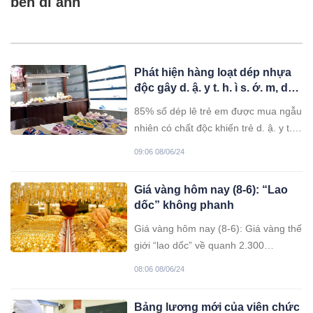
bên di ảnh
Phát hiện hàng loạt dép nhựa
độc gây d. ậ. y t. h. ì s. ớ. m, dư
luận Trung Quốc rúng động
85% số dép lê trẻ em được mua ngẫu
nhiên có chất độc khiến trẻ d. ậ. y t.
h. ì s. ớ. m, hen, rối loạn tăng động...,
09:06 08/06/24
phát hiện này khiến dư luận Trung
Quốc rúng động.
Giá vàng hôm nay (8-6): “Lao
dốc” không phanh
Giá vàng hôm nay (8-6): Giá vàng thế
giới “lao dốc” về quanh 2.300
USD/ounce sau khi báo cáo mới nhất
08:06 08/06/24
cho thấy số việc làm tăng mạnh hơn
dự báo. Trong nước, giá vàng ổn định
Bảng lương mới của viên chức
dưới 77 triệu đồng/lượng.