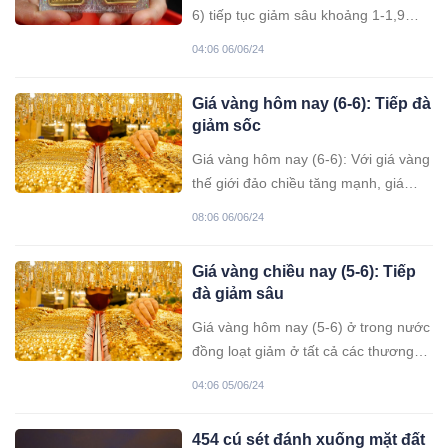
6) tiếp tục giảm sâu khoảng 1-1,9
triệu/đồng mỗi lượng, tùy loại; giá
04:06 06/06/24
vàng SJC về dưới mốc 77 triệu đồng
mỗi lượng bán ra.
Giá vàng hôm nay (6-6): Tiếp đà
giảm sốc
Giá vàng hôm nay (6-6): Với giá vàng
thế giới đảo chiều tăng mạnh, giá
vàng trong nước tiếp đà giảm sốc,
08:06 06/06/24
chênh lệch giữa giá vàng thế giới và
trong nước tiếp tục được rút ngắn.
Giá vàng chiều nay (5-6): Tiếp
đà giảm sâu
Giá vàng hôm nay (5-6) ở trong nước
đồng loạt giảm ở tất cả các thương
hiệu. Mức giảm cao nhất là 1 triệu
04:06 05/06/24
đồng/lượng ở cả 2 chiều, giao dịch
gần 78 triệu đồng/lượng bán ra.
454 cú sét đánh xuống mặt đất