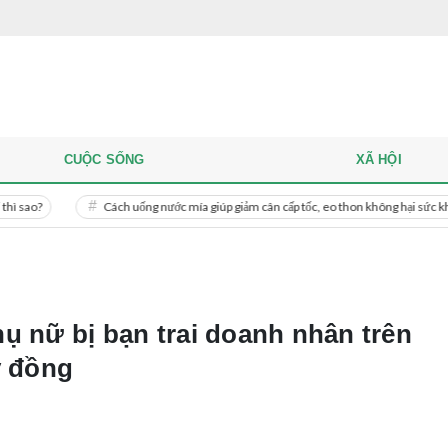
CUỘC SỐNG
XÃ HỘI
Cách uống nước mía giúp giảm cân cấp tốc, eo thon không hại sức khỏe
M
ụ nữ bị bạn trai doanh nhân trên
ỷ đồng