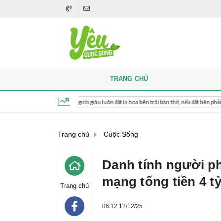
TRANG CHỦ
i thắp hương, người giàu luôn đặt lọ hoa bên trái bàn thờ, nếu đặt bên phải thì sao?
Thứ 5, ngày 6 tháng 8, 2026, 03:48:29
Trang chủ
Cuộc Sống
Danh tính người ph
mạng tống tiền 4 t
Trang chủ
06:12 12/12/25