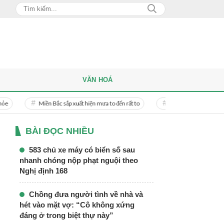
VĂN HOÁ
iền Bắc sắp xuất hiện mưa to đến rất to
Danh tính người phụ nữ bị bạn trai do
BÀI ĐỌC NHIỀU
583 chủ xe máy có biển số sau
nhanh chóng nộp phạt nguội theo
Nghị định 168
Chồng đưa người tình về nhà và
hét vào mặt vợ: “Cô không xứng
đáng ở trong biệt thự này”