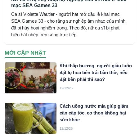
mạc SEA Games 33
Ca sĩ Violette Wautier - người hát mở đầu lễ khai mạc
SEA Games 33 - cho rằng sự nghiệp âm nhạc của mình
đã bị hủy hoại nghiêm trọng. Theo đó, nữ ca sĩ bị phát
hiện hát nhép trên sóng trực tiếp.
MỚI CẬP NHẬT
Khi thắp hương, người giàu luôn
đặt lọ hoa bên trái bàn thờ, nếu
đặt bên phải thì sao?
12/12/25
Cách uống nước mía giúp giảm
cân cấp tốc, eo thon không hại
sức khỏe
12/12/25