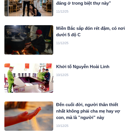
đáng ở trong biệt thự này”
11/12/25
Miền Bắc sắp đón rét đậm, có nơi
dưới 5 độ C
11/12/25
Khởi tố Nguyễn Hoài Linh
10/12/25
Đến cuối đời, người thân thiết
nhất không phải cha mẹ hay vợ
con, mà là ”người” này
10/12/25