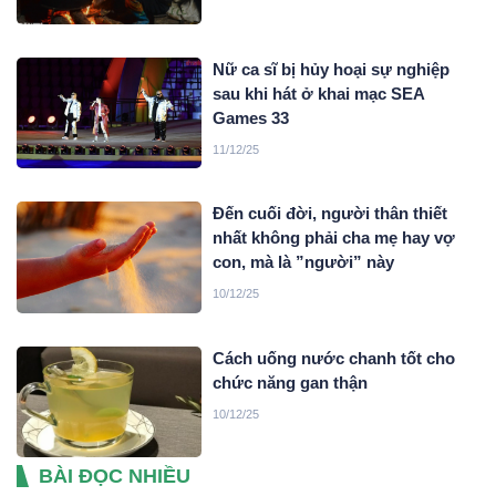
Nữ ca sĩ bị hủy hoại sự nghiệp
sau khi hát ở khai mạc SEA
Games 33
11/12/25
Đến cuối đời, người thân thiết
nhất không phải cha mẹ hay vợ
con, mà là ”người” này
10/12/25
Cách uống nước chanh tốt cho
chức năng gan thận
10/12/25
BÀI ĐỌC NHIỀU