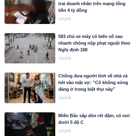
trai doanh nhân trên mạng tống
tiền 4 tỷ đồng
12/12/25
583 chủ xe máy có biển số sau
nhanh chóng nộp phạt nguội theo
Nghị định 168
11/12/25
Chồng đưa người tình về nhà và
hét vào mặt vợ: “Cô không xứng
đáng ở trong biệt thự này”
11/12/25
Miền Bắc sắp đón rét đậm, có nơi
dưới 5 độ C
11/12/25