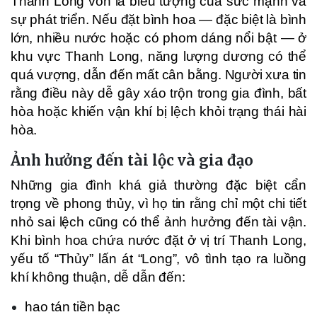
Thanh Long vốn là biểu tượng của sức mạnh và
sự phát triển. Nếu đặt bình hoa — đặc biệt là bình
lớn, nhiều nước hoặc có phom dáng nổi bật — ở
khu vực Thanh Long, năng lượng dương có thể
quá vượng, dẫn đến mất cân bằng. Người xưa tin
rằng điều này dễ gây xáo trộn trong gia đình, bất
hòa hoặc khiến vận khí bị lệch khỏi trạng thái hài
hòa.
Ảnh hưởng đến tài lộc và gia đạo
Những gia đình khá giả thường đặc biệt cẩn
trọng về phong thủy, vì họ tin rằng chỉ một chi tiết
nhỏ sai lệch cũng có thể ảnh hưởng đến tài vận.
Khi bình hoa chứa nước đặt ở vị trí Thanh Long,
yếu tố “Thủy” lấn át “Long”, vô tình tạo ra luồng
khí không thuận, dễ dẫn đến:
hao tán tiền bạc