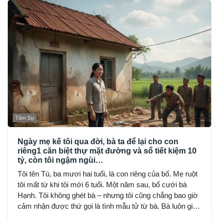
Tâm Sự
Ngày mẹ kế tôi qua đời, bà ta để lại cho con
riêng1 căn biệt thự mặt đường và sổ tiết kiệm 10
tỷ, còn tôi ngậm ngùi…
Tôi tên Tú, ba mươi hai tuổi, là con riêng của bố. Mẹ ruột
tôi mất từ khi tôi mới 6 tuổi. Một năm sau, bố cưới bà
Hạnh. Tôi không ghét bà – nhưng tôi cũng chẳng bao giờ
cảm nhận được thứ gọi là tình mẫu tử từ bà. Bà luôn giữ
khoảng cách: đúng bổn phận, nhưng lạnh lùng và nghiêm