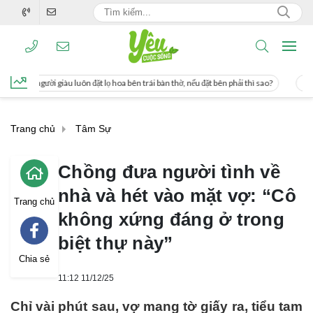
đặt lọ hoa bên trái bàn thờ, nếu đặt bên phải thì sao?
Cách uống nước mía giúp
Trang chủ
Tâm Sự
Chồng đưa người tình về
nhà và hét vào mặt vợ: “Cô
Trang chủ
không xứng đáng ở trong
biệt thự này”
Chia sẻ
11:12 11/12/25
Chỉ vài phút sau, vợ mang tờ giấy ra, tiểu tam