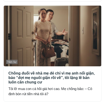
Tâm Sự
Chồng đuổi về nhà mẹ đẻ chỉ vì mẹ anh nổi giận,
bảo “đợi mẹ nguôi giận rồi về”, tôi lặng lẽ bán
luôn căn chung cư
Tôi lỡ mua con cá hồi giá hơi cao. Mẹ chồng bảo: – Cô
định bòn rút tiền nhà tôi à?