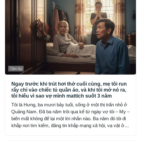
Tâm Sự
Ngay trước khi trút hơi thở cuối cùng, mẹ tôi run
rẩy chỉ vào chiếc tủ quần áo, và khi tôi mở nó ra,
tôi hiểu vì sao vợ mình mattich suốt 3 năm
Tôi là Hưng, ba mươi bảy tuổi, sống ở một thị trấn nhỏ ở
Quảng Nam. Đã ba năm trôi qua kể từ ngày vợ tôi – My –
biến mất không để lại một lời nhắn nào. Ba năm đó tôi đi
khắp nơi tìm kiếm, đăng tin khắp mạng xã hội, vạ vật ở
đồn công an, hỏi từng người quen, nhưng không ai thấy
My… như thể cô bốc hơi khỏi thế gian.