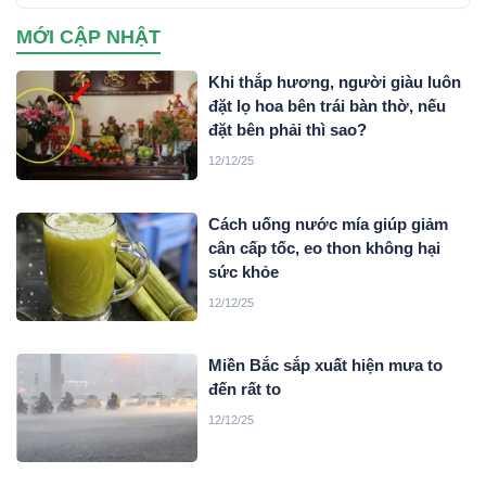
MỚI CẬP NHẬT
Khi thắp hương, người giàu luôn
đặt lọ hoa bên trái bàn thờ, nếu
đặt bên phải thì sao?
12/12/25
Cách uống nước mía giúp giảm
cân cấp tốc, eo thon không hại
sức khỏe
12/12/25
Miền Bắc sắp xuất hiện mưa to
đến rất to
12/12/25