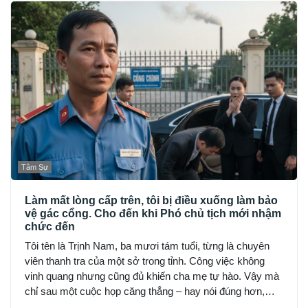
Tâm Sự
Làm mất lòng cấp trên, tôi bị điều xuống làm bảo
vệ gác cổng. Cho đến khi Phó chủ tịch mới nhậm
chức đến
Tôi tên là Trịnh Nam, ba mươi tám tuổi, từng là chuyên
viên thanh tra của một sở trong tỉnh. Công việc không
vinh quang nhưng cũng đủ khiến cha mẹ tự hào. Vậy mà
chỉ sau một cuộc họp căng thẳng – hay nói đúng hơn,
sau vài câu nói quá thẳng thắn của tôi – mọi thứ đổ sụp.