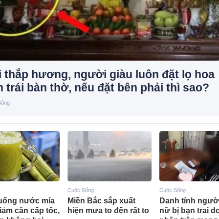
 thắp hương, người giàu luôn đặt lọ hoa
 trái bàn thờ, nếu đặt bên phải thì sao?
Sống
Cuộc Sống
Cuộc Sống
uống nước mía
Miền Bắc sắp xuất
Danh tính ngườ
iảm cân cấp tốc,
hiện mưa to đến rất to
nữ bị bạn trai 