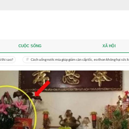
CUỘC SỐNG
XÃ HỘI
Cách uống nước mía giúp giảm cân cấp tốc, eo thon không hại sức khỏe
M