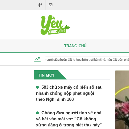
TRANG CHỦ
i thắp hương, người giàu luôn đặt lọ hoa bên trái bàn thờ, nếu đặt bên phải thì sao?
Thứ 5, ngày 6 tháng 8, 2026, 21:03:24
TIN MỚI
583 chủ xe máy có biển số sau
nhanh chóng nộp phạt nguội
theo Nghị định 168
Chồng đưa người tình về nhà
và hét vào mặt vợ: “Cô không
xứng đáng ở trong biệt thự này”