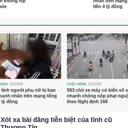
n không hại
nhân trên mạng
hỏe
tiền 4 tỷ đồng
12/12/25
11/12/25
SỐNG
CUỘC SỐNG
tính người phụ nữ bị bạn
583 chủ xe máy có biển số 
doanh nhân trên mạng tống
nhanh chóng nộp phạt nguộ
4 tỷ đồng
theo Nghị định 168
Xót xa bài đăng tiễn biệt của tình cũ
Thương Tín