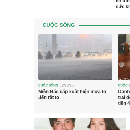
eo tho
sức k
CUỘC SỐNG
12/12/25
CUỘC SỐNG
CUỘC 
gười giàu luôn
Miền Bắc sắp xuất hiện mưa to
Danh 
 bàn thờ, nếu
đến rất to
trai 
ao?
tiền 