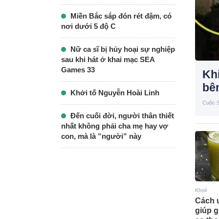
Miền Bắc sắp đón rét đậm, có
nơi dưới 5 độ C
Nữ ca sĩ bị hủy hoại sự nghiệp
sau khi hát ở khai mạc SEA
Games 33
Khi
bên
Khởi tố Nguyễn Hoài Linh
Cuộc 
Đến cuối đời, người thân thiết
nhất không phải cha mẹ hay vợ
con, mà là ”người” này
Khoẻ
Cách 
giúp g