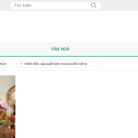
VĂN HOÁ
iền Bắc sắp xuất hiện mưa to đến rất to
Danh tính người phụ nữ bị bạn trai do