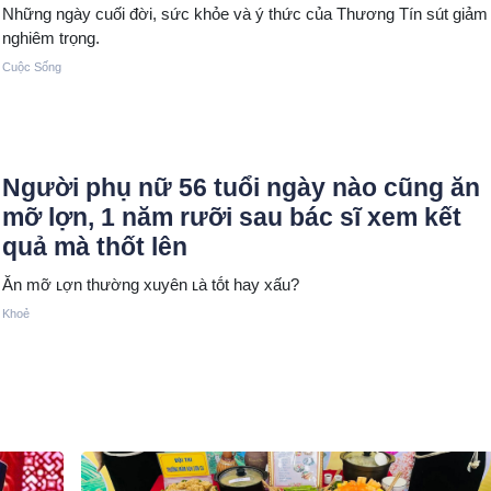
Những ngày cuối đời, sức khỏe và ý thức của Thương Tín sút giảm
nghiêm trọng.
Cuộc Sống
Người phụ nữ 56 tuổi ngày nào cũng ăn
mỡ lợn, 1 năm rưỡi sau bác sĩ xem kết
quả mà thốt lên
Ăn mỡ ʟợn thường xuyên ʟà tṓt hay xấu?
Khoẻ