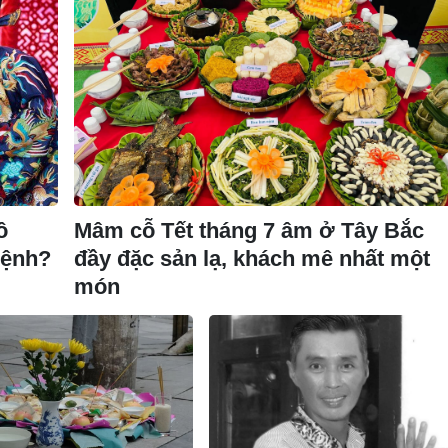
ô
Mâm cỗ Tết tháng 7 âm ở Tây Bắc
bệnh?
đầy đặc sản lạ, khách mê nhất một
món