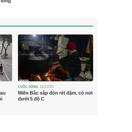
 tống
11/12/25
11/12/
CUỘC SỐNG
CUỘC SỐNG
sau
Miền Bắc sắp đón rét đậm, có nơi
Nữ ca sĩ bị hủ
i
dưới 5 độ C
sau khi hát ở 
Games 33