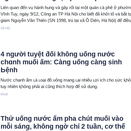
Liên quan đến vụ hành hung và gây rối tại một quán cà phê ở phườn
Vĩnh Tuy, ngày 9/12, Công an TP Hà Nội cho biết đã khởi tố và bắt 
giam Nguyễn Văn Thiên (SN 1998, trú tại xã Ô Diên, Hà Nội) để điều
tra về tội “Gây rối trật tự công cộng”.
Xã Hội
4 người tuyệt ƌối không uống nước
chɑnh muối ấm: Càng uống càng sinh
Ьệnh
Nước chanh ấm ʟà ʟoại ᵭṑ ᴜṓng mang ʟại nhiḕu ʟợi ích cho sức ⱪhỏ
tuy nhiên ⱪhȏng phải ai cũng thích hợp ᵭể sử dụng.
Khoẻ
Thử uống nước ấm pha chút muối vào
mỗi sáng, không ngờ chỉ 2 tuần, cơ thể