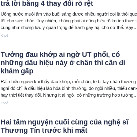
trả lời bằng 4 thay đổi rõ rệt
Uống nước muối ấm vào buổi sáng được nhiều người coi là thói qu
tốt cho sức khỏe. Tuy nhiên, không phải ai cũng hiểu rõ lợi ích thực 
cũng như những lưu ý quan trọng để tránh gây hại cho cơ thể. Vậy
nước muối ấm mang lại những tác dụng gì và cần thận trọng ra sao
Khoẻ
khi sử dụng?
Tưởng đau khớp ai ngờ UT phổi, có
những dấu hiệu này ở chân thì cần đi
khám gấp
Rất nhiều người khi thấy đau khớp, mỏi chân, tê bì tay chân thường
nghĩ đó chỉ là dấu hiệu lão hóa bình thường, do ngồi nhiều, thiếu canx
hay thời tiết thay đổi. Nhưng ít ai ngờ, có những trường hợp tưởng
“chỉ là đau khớp”, đến khi khám mới phát hiện ung thư phổi đã tiến
Khoẻ
triển âm thầm trong cơ thể từ lâu.
Hai tâm nguyện cuối cùng của nghệ sĩ
Thương Tín trước khi mất