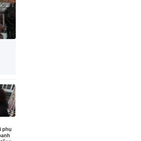
i phụ
doanh