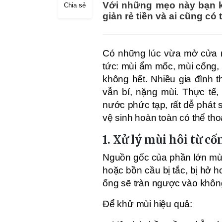
Với những mẹo này bạn kh
Chia sẻ
giản rẻ tiền và ai cũng có
Có những lúc vừa mở cửa n
tức: mùi ẩm mốc, mùi cống,
không hết. Nhiều gia đình
vẫn bí, nặng mùi. Thực tế,
nước phức tạp, rất dễ phát 
vệ sinh hoàn toàn có thể th
1. Xử lý mùi hôi từ c
Nguồn gốc của phần lớn mùi
hoặc bồn cầu bị tắc, bị hở 
ống sẽ tràn ngược vào không
Để khử mùi hiệu quả: