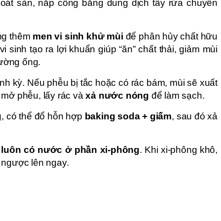
hoát sàn, nắp cống bằng dung dịch tẩy rửa chuyên
ùng thêm
men vi sinh khử mùi
để phân hủy chất hữu
vi sinh tạo ra lợi khuẩn giúp “ăn” chất thải, giảm mùi
đường ống.
ịnh kỳ. Nếu phễu bị tắc hoặc có rác bám, mùi sẽ xuất
y mở phễu, lấy rác và
xả nước nóng
để làm sạch.
g, có thể đổ hỗn hợp
baking soda + giấm
, sau đó xả
 luôn có nước ở phần xi-phông
. Khi xi-phông khô,
 ngược lên ngay.