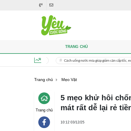
TRANG CHỦ
t bên phải thì sao?
Cách uống nước mía giúp giảm cân cấp tốc, eo thon không
Thứ 5, ngày 6 tháng 8, 2026, 03:18:10
Trang chủ
Mẹo Vặt
5 mẹo khử hôi chố
mát rất dễ lại rẻ tiề
Trang chủ
10:12 03/12/25