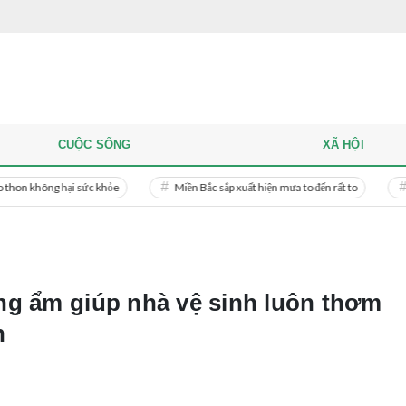
CUỘC SỐNG
XÃ HỘI
 hại sức khỏe
Miền Bắc sắp xuất hiện mưa to đến rất to
Danh tính n
ng ẩm giúp nhà vệ sinh luôn thơm
n