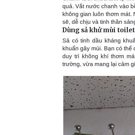
quả. Vắt nước chanh vào bồ
không gian luôn thơm mát. 
sẽ, dễ chịu và tinh thần sả
Dùng sả khử mùi toilet
Sả có tinh dầu kháng khuẩ
khuẩn gây mùi. Bạn có thể 
duy trì không khí thơm má
trường, vừa mang lại cảm g