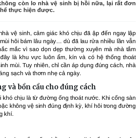
ông còn lo nhà vệ sinh bị hồi nữa, lại rất đơn
 thể thực hiện được.
hà vệ sinh, cảm giác khó chịu đã ập đến ngay lập
 mùi hôi bám lâu ngày… dù đã lau rửa nhiều lần vẫn
 thắc mắc vì sao dọn dẹp thường xuyên mà nhà tắm
 đây là khu vực luôn ẩm, kín và có hệ thống thoát
sinh mùi. Tuy nhiên, chỉ cần áp dụng đúng cách, nhà
oáng sạch và thơm nhẹ cả ngày.
ống và bồn cầu cho đúng cách
 khó chịu là từ đường ống thoát nước. Khi cống sàn
hoặc không vệ sinh đúng định kỳ, khí hôi trong đường
 khí.