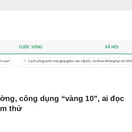
CUỘC SỐNG
XÃ HỘI
Cách uống nước mía giúp giảm cân cấp tốc, eo thon không hại sức khỏe
Mi
ường, công dụng “vàng 10”, ai đọc
àm thử