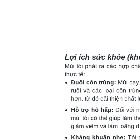
Lợi ích sức khỏe (kh
Mùi tỏi phát ra các hợp chấ
thực tế:
Đuổi côn trùng:
Mùi cay 
ruồi và các loại côn trù
hơn, từ đó cải thiện chất 
Hỗ trợ hô hấp:
Đối với n
mùi tỏi có thể giúp làm t
giảm viêm và làm loãng dị
Kháng khuẩn nhẹ:
Tỏi c