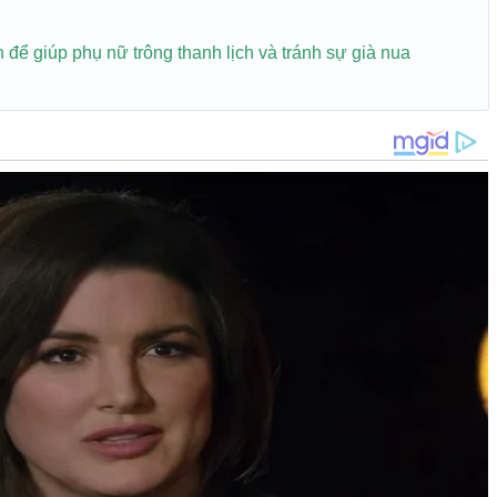
để giúp phụ nữ trông thanh lịch và tránh sự già nua