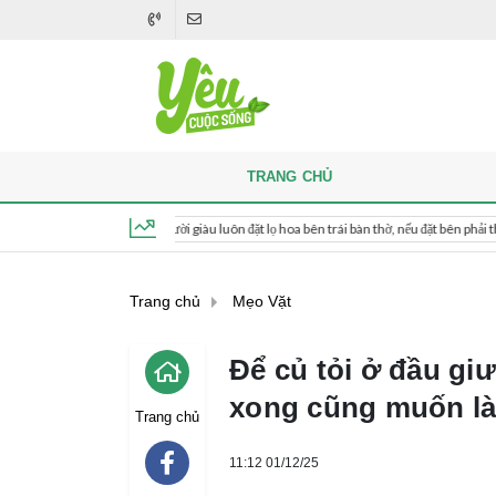
TRANG CHỦ
thắp hương, người giàu luôn đặt lọ hoa bên trái bàn thờ, nếu đặt bên phải thì sao?
Thứ 5, ngày 6 tháng 8, 2026, 06:43:40
Trang chủ
Mẹo Vặt
Để củ tỏi ở đầu gi
xong cũng muốn l
Trang chủ
11:12 01/12/25