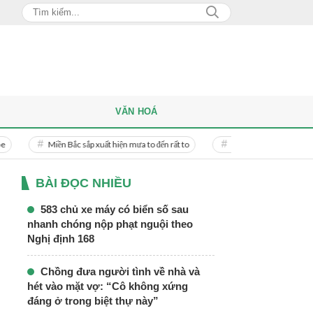
VĂN HOÁ
ền Bắc sắp xuất hiện mưa to đến rất to
Danh tính người phụ nữ bị bạn trai doa
BÀI ĐỌC NHIỀU
583 chủ xe máy có biển số sau
nhanh chóng nộp phạt nguội theo
Nghị định 168
Chồng đưa người tình về nhà và
hét vào mặt vợ: “Cô không xứng
đáng ở trong biệt thự này”