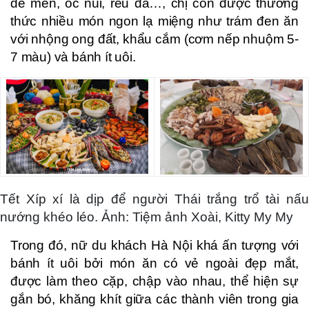
dế mèn, ốc núi, rêu đá…, chị còn được thưởng
thức nhiều món ngon lạ miệng như trám đen ăn
với nhộng ong đất, khẩu cắm (cơm nếp nhuộm 5-
7 màu) và bánh ít uôi.
Tết Xíp xí là dịp để người Thái trắng trổ tài nấu
nướng khéo léo. Ảnh: Tiệm ảnh Xoài, Kitty My My
Trong đó, nữ du khách Hà Nội khá ấn tượng với
bánh ít uôi bởi món ăn có vẻ ngoài đẹp mắt,
được làm theo cặp, chập vào nhau, thể hiện sự
gắn bó, khăng khít giữa các thành viên trong gia