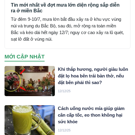
Tin mới nhất về đợt mưa lớn diện rộng sắp diễn
ra ở miền Bắc
Từ đêm 9-10/7, mưa lớn bắt đầu xảy ra ở khu vực vùng
núi và trung du Bắc Bộ, sau đó, mở rộng ra toàn miền
Bắc và kéo dài hết ngày 12/7; nguy cơ cao xảy ra lũ quét,
sạt lở đất ở vùng núi.
MỚI CẬP NHẬT
Khi thắp hương, người giàu luôn
đặt lọ hoa bên trái bàn thờ, nếu
đặt bên phải thì sao?
12/12/25
Cách uống nước mía giúp giảm
cân cấp tốc, eo thon không hại
sức khỏe
12/12/25