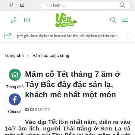
 hoa bên trái bàn thờ, nếu đặt bên phải thì sao?
Cách uống nước mía giúp giảm 
Trang chủ
Văn hoá cuộc sống
Mâm cỗ Tết tháng 7 âm ở
Tây Bắc đầy đặc sản lạ,
Trang chủ
khách mê nhất một món
03:09 04/09/25
Chia sẻ
Vào dịp Tết lớn nhất năm, diễn ra vào
14/7 âm lịch, người Thái trắng ở Sơn La và