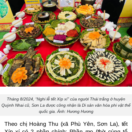
Tháng 8/2024, “Nghi lễ tết Xíp xí” của người Thái trắng ở huyện
Quỳnh Nhai cũ, Sơn La được công nhận là Di sản văn hóa phi vật thể
quốc gia. Ảnh: Hương Hương
Theo chị Hoàng Thu (xã Phù Yên, Sơn La), tết
Xíp xí có 2 phần chính: Phần mo (thờ cúng tổ