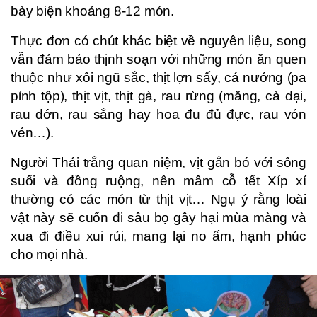
bày biện khoảng 8-12 món.
Thực đơn có chút khác biệt về nguyên liệu, song
vẫn đảm bảo thịnh soạn với những món ăn quen
thuộc như xôi ngũ sắc, thịt lợn sấy, cá nướng (pa
pỉnh tộp), thịt vịt, thịt gà, rau rừng (măng, cà dại,
rau dớn, rau sắng hay hoa đu đủ đực, rau vón
vén…).
Người Thái trắng quan niệm, vịt gắn bó với sông
suối và đồng ruộng, nên mâm cỗ tết Xíp xí
thường có các món từ thịt vịt… Ngụ ý rằng loài
vật này sẽ cuốn đi sâu bọ gây hại mùa màng và
xua đi điều xui rủi, mang lại no ấm, hạnh phúc
cho mọi nhà.