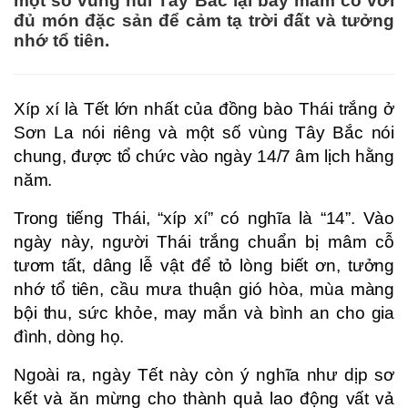
một số vùng núi Tây Bắc lại bày mâm cỗ với
đủ món đặc sản để cảm tạ trời đất và tưởng
nhớ tổ tiên.
Xíp xí là Tết lớn nhất của đồng bào Thái trắng ở
Sơn La nói riêng và một số vùng Tây Bắc nói
chung, được tổ chức vào ngày 14/7 âm lịch hằng
năm.
Trong tiếng Thái, “xíp xí” có nghĩa là “14”. Vào
ngày này, người Thái trắng chuẩn bị mâm cỗ
tươm tất, dâng lễ vật để tỏ lòng biết ơn, tưởng
nhớ tổ tiên, cầu mưa thuận gió hòa, mùa màng
bội thu, sức khỏe, may mắn và bình an cho gia
đình, dòng họ.
Ngoài ra, ngày Tết này còn ý nghĩa như dịp sơ
kết và ăn mừng cho thành quả lao động vất vả