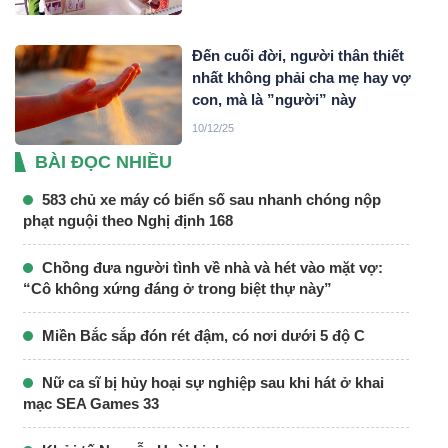
Đến cuối đời, người thân thiết
nhất không phải cha mẹ hay vợ
con, mà là ”người” này
10/12/25
BÀI ĐỌC NHIỀU
583 chủ xe máy có biển số sau nhanh chóng nộp
phạt nguội theo Nghị định 168
Chồng đưa người tình về nhà và hét vào mặt vợ:
“Cô không xứng đáng ở trong biệt thự này”
Miền Bắc sắp đón rét đậm, có nơi dưới 5 độ C
Nữ ca sĩ bị hủy hoại sự nghiệp sau khi hát ở khai
mạc SEA Games 33