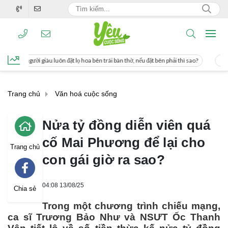
ọ hoa bên trái bàn thờ, nếu đặt bên phải thì sao?
Cách uống nước mía giúp giả
Trang chủ
Văn hoá cuộc sống
Nửa tỷ đồng diễn viên quá
cố Mai Phương để lại cho
Trang chủ
con gái giờ ra sao?
04:08 13/08/25
Chia sẻ
Trong một chương trình chiếu mạng,
ca sĩ Trương Bảo Như và NSƯT Ốc Thanh