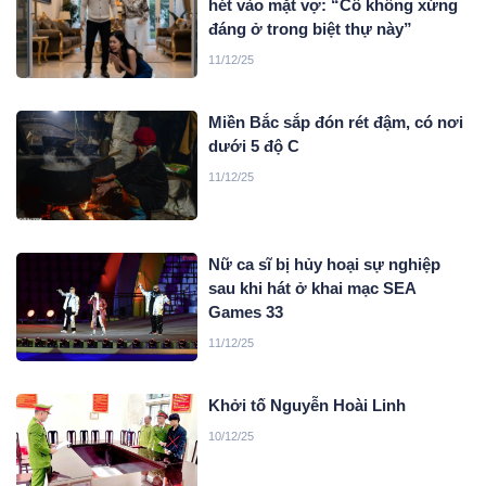
hét vào mặt vợ: “Cô không xứng
đáng ở trong biệt thự này”
11/12/25
Miền Bắc sắp đón rét đậm, có nơi
dưới 5 độ C
11/12/25
Nữ ca sĩ bị hủy hoại sự nghiệp
sau khi hát ở khai mạc SEA
Games 33
11/12/25
Khởi tố Nguyễn Hoài Linh
10/12/25