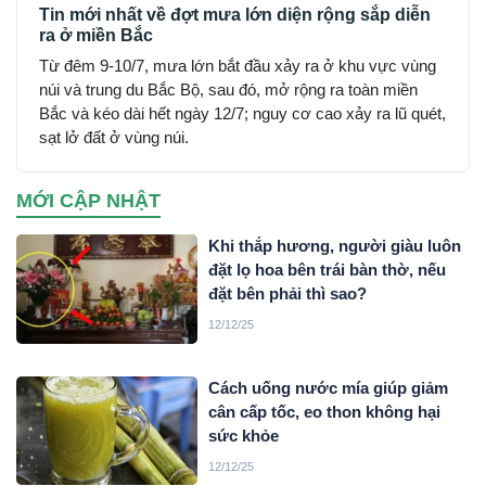
Tin mới nhất về đợt mưa lớn diện rộng sắp diễn
ra ở miền Bắc
Từ đêm 9-10/7, mưa lớn bắt đầu xảy ra ở khu vực vùng
núi và trung du Bắc Bộ, sau đó, mở rộng ra toàn miền
Bắc và kéo dài hết ngày 12/7; nguy cơ cao xảy ra lũ quét,
sạt lở đất ở vùng núi.
MỚI CẬP NHẬT
Khi thắp hương, người giàu luôn
đặt lọ hoa bên trái bàn thờ, nếu
đặt bên phải thì sao?
12/12/25
Cách uống nước mía giúp giảm
cân cấp tốc, eo thon không hại
sức khỏe
12/12/25