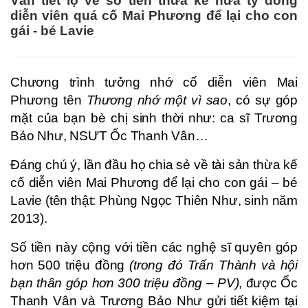
Vân tiết lộ về số tiền thừa kế nửa tỷ đồng
diễn viên quá cố Mai Phương để lại cho con
gái - bé Lavie
Chương trình tưởng nhớ cố diễn viên Mai
Phương tên
Thương nhớ một vì sao
, có sự góp
mặt của bạn bè chị sinh thời như: ca sĩ Trương
Bảo Như, NSƯT Ốc Thanh Vân…
Đáng chú ý, lần đầu họ chia sẻ về tài sản thừa kế
cố diễn viên Mai Phương để lại cho con gái – bé
Lavie (tên thật: Phùng Ngọc Thiên Như, sinh năm
2013).
Số tiền này cộng với tiền các nghệ sĩ quyên góp
hơn 500 triệu đồng
(trong đó Trấn Thành và hội
bạn thân góp hơn 300 triệu đồng – PV)
, được Ốc
Thanh Vân và Trương Bảo Như gửi tiết kiệm tại