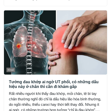
mang lại những tác dụng gì và cần thận trọng ra sao khi
sử dụng?
Khoẻ
Tưởng đau khớp ai ngờ UT phổi, có những dấu
hiệu này ở chân thì cần đi khám gấp
Rất nhiều người khi thấy đau khớp, mỏi chân, tê bì tay
chân thường nghĩ đó chỉ là dấu hiệu lão hóa bình thường,
do ngồi nhiều, thiếu canxi hay thời tiết thay đổi. Nhưng ít
ai ngờ, có những trường hợp tưởng “chỉ là đau khớp”,