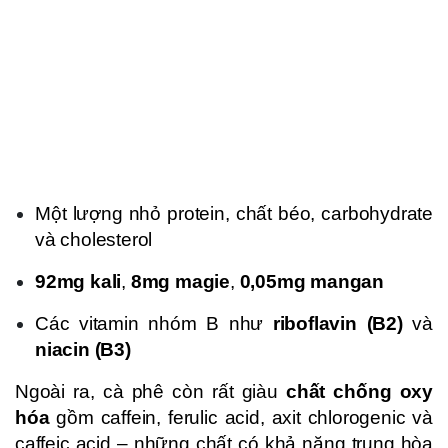
Một lượng nhỏ protein, chất béo, carbohydrate
và cholesterol
92mg kali
,
8mg magie
,
0,05mg mangan
Các vitamin nhóm B như
riboflavin (B2)
và
niacin (B3)
Ngoài ra, cà phê còn rất giàu
chất chống oxy
hóa
gồm caffein, ferulic acid, axit chlorogenic và
caffeic acid – những chất có khả năng trung hòa