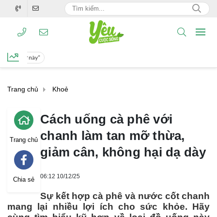
Khi thắp hương, người giàu luôn đặt lọ hoa bên trái bàn thờ, nếu đặt bên phải thì sao?
Trang chủ
Khoẻ
Cách uống cà phê với
chanh làm tan mỡ thừa,
Trang chủ
giảm cân, không hại dạ dày
06:12 10/12/25
Chia sẻ
Sự kết hợp cà phê và nước cốt chanh
mang lại nhiều lợi ích cho sức khỏe. Hãy