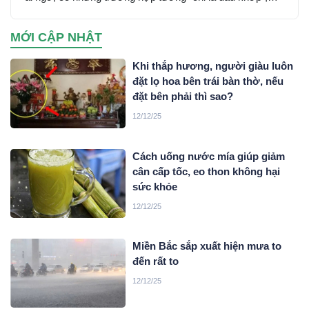
đến khi khám mới phát hiện ung thư phổi đã tiến triển âm
thầm trong cơ thể từ lâu.
MỚI CẬP NHẬT
Khi thắp hương, người giàu luôn
đặt lọ hoa bên trái bàn thờ, nếu
đặt bên phải thì sao?
12/12/25
Cách uống nước mía giúp giảm
cân cấp tốc, eo thon không hại
sức khỏe
12/12/25
Miền Bắc sắp xuất hiện mưa to
đến rất to
12/12/25