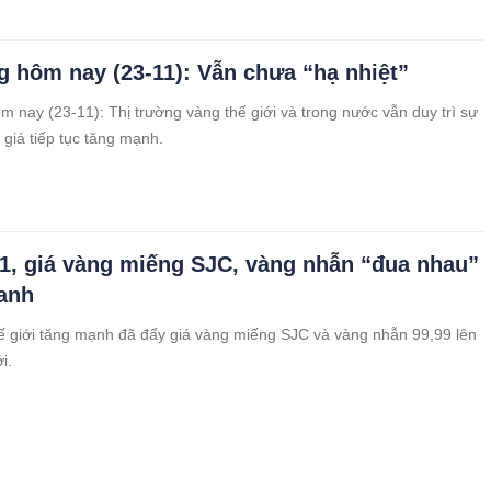
g hôm nay (23-11): Vẫn chưa “hạ nhiệt”
m nay (23-11): Thị trường vàng thế giới và trong nước vẫn duy trì sự
 giá tiếp tục tăng mạnh.
11, giá vàng miếng SJC, vàng nhẫn “đua nhau”
anh
ế giới tăng mạnh đã đẩy giá vàng miếng SJC và vàng nhẫn 99,99 lên
i.
g hôm nay (22-11): Tiếp đà tăng mạnh