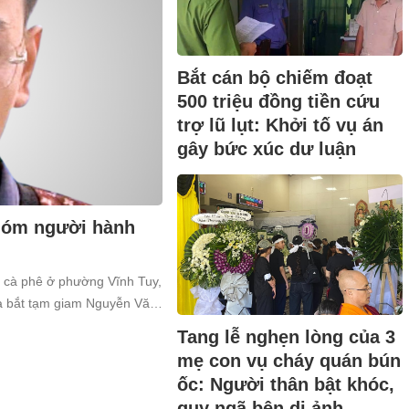
Bắt cán bộ chiếm đoạt
500 triệu đồng tiền cứu
trợ lũ lụt: Khởi tố vụ án
gây bức xúc dư luận
nhóm người hành
n cà phê ở phường Vĩnh Tuy,
và bắt tạm giam Nguyễn Văn
a về tội “Gây rối trật tự công
Tang lễ nghẹn lòng của 3
mẹ con vụ cháy quán bún
ốc: Người thân bật khóc,
quỵ ngã bên di ảnh