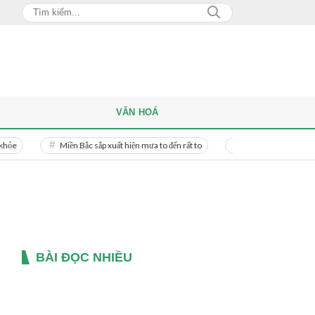
VĂN HOÁ
Miền Bắc sắp xuất hiện mưa to đến rất to
Danh tính người phụ nữ bị bạn t
BÀI ĐỌC NHIỀU