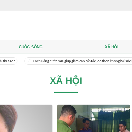
CUỘC SỐNG
XÃ HỘI
Cách uống nước mía giúp giảm cân cấp tốc, eo thon không hại sức khỏe
XÃ HỘI