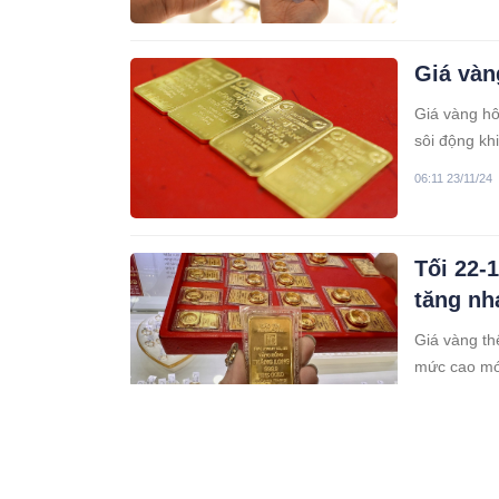
Giá vàn
Giá vàng hô
sôi động khi
06:11 23/11/24
Tối 22-
tăng nh
Giá vàng th
mức cao mớ
11:11 22/11/24
Giá vàn