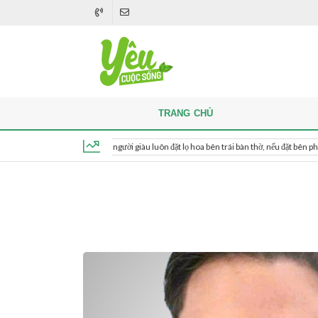
TRANG CHỦ
Khi thắp hương, người giàu luôn đặt lọ hoa bên trái bàn thờ, nếu đặt bên phải thì sao?
Thứ 7, ngày 8 tháng 8, 2026, 06:41:03