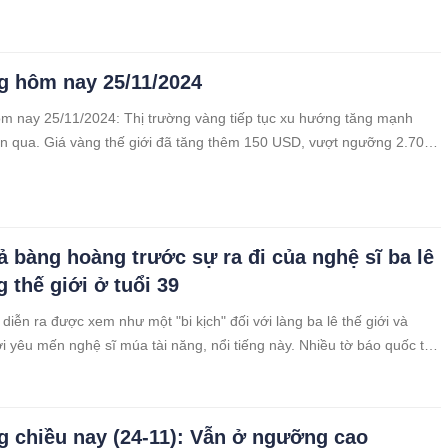
g hôm nay 25/11/2024
m nay 25/11/2024: Thị trường vàng tiếp tục xu hướng tăng mạnh
ần qua. Giá vàng thế giới đã tăng thêm 150 USD, vượt ngưỡng 2.700
Song song đó, giá vàng nhẫn 9999 trong nước cũng tăng đồng loạt,
,8 triệu đồng/lượng.
ả bàng hoàng trước sự ra đi của nghệ sĩ ba lê
g thế giới ở tuổi 39
diễn ra được xem như một "bi kịch" đối với làng ba lê thế giới và
 yêu mến nghệ sĩ múa tài năng, nổi tiếng này. Nhiều tờ báo quốc tế
kèm theo lời chia buồn sâu sắc gửi đến gia đình nghệ sĩ và khán giả
o anh.
g chiều nay (24-11): Vẫn ở ngưỡng cao