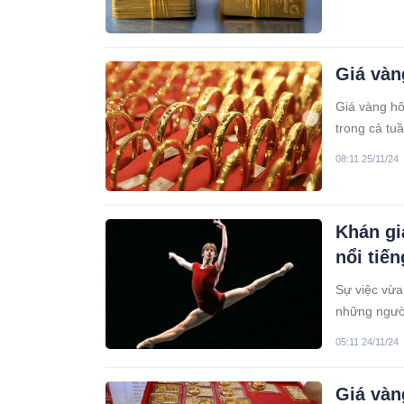
Giá vàn
Giá vàng hô
trong cả tu
USD/ounce. 
08:11 25/11/24
chạm mức 86
Khán gi
nổi tiến
Sự việc vừa 
những người
đã đưa tin 
05:11 24/11/24
luôn dõi the
Giá vàn