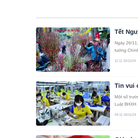
Tết Ngu
Ngày 26/11,
tướng Chính
trong năm 
11:11 26/11/24
Tin vui
Một số trườ
Luật BHXH.
04:11 26/11/24