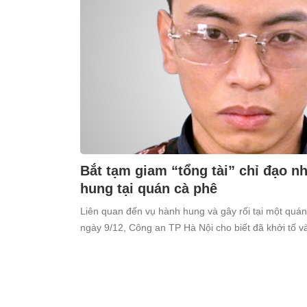
Bắt tạm giam “tổng tài” chỉ đạo 
hung tại quán cà phê
Liên quan đến vụ hành hung và gây rối tại một quá
ngày 9/12, Công an TP Hà Nội cho biết đã khởi tố 
Thiên (SN 1998, trú tại xã Ô Diên, Hà Nội) để điều tr
cộng”.