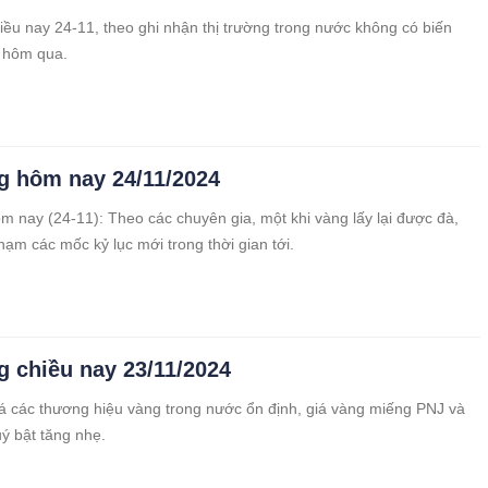
iều nay 24-11, theo ghi nhận thị trường trong nước không có biến
 hôm qua.
g hôm nay 24/11/2024
m nay (24-11): Theo các chuyên gia, một khi vàng lấy lại được đà,
hạm các mốc kỷ lục mới trong thời gian tới.
g chiều nay 23/11/2024
iá các thương hiệu vàng trong nước ổn định, giá vàng miếng PNJ và
ý bật tăng nhẹ.