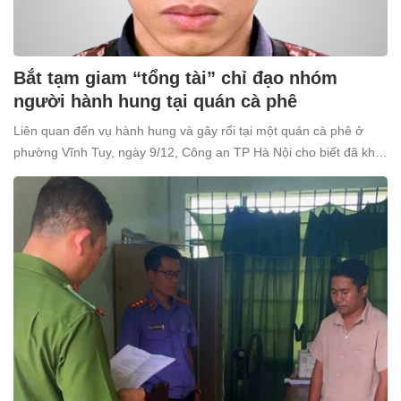
Bắt tạm giam “tổng tài” chỉ đạo nhóm
người hành hung tại quán cà phê
Liên quan đến vụ hành hung và gây rối tại một quán cà phê ở
phường Vĩnh Tuy, ngày 9/12, Công an TP Hà Nội cho biết đã khởi
tố và bắt tạm giam Nguyễn Văn Thiên (SN 1998, trú tại xã Ô
Diên, Hà Nội) để điều tra về tội “Gây rối trật tự công cộng”.