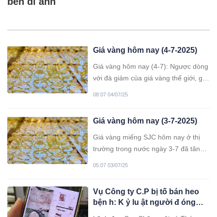
bên di ảnh
Giá vàng hôm nay (4-7-2025)
Giá vàng hôm nay (4-7): Ngược dòng
với đà giảm của giá vàng thế giới, giá
vàng miếng SJC trong nước bật tăng,
08:07 04/07/25
vượt mốc 121 triệu đồng/lượng, cao
nhất trong hơn một tháng qua.
Giá vàng hôm nay (3-7-2025)
Giá vàng miếng SJC hôm nay ở thị
trường trong nước ngày 3-7 đã tăng
200.000 – 300.000 đồng/lượng, tiến
05:07 03/07/25
sát mốc 121 triệu đồng/lượng.
Vụ Công ty C.P bị tố bán heo
bện h: K ỷ lu ật người đ óng
dấu kiể m dịch