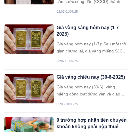
căn cước công dân (CCCD) thành mã
số thuế trên theo tài liệu hướng dẫn
02:07 01/07/25
của Chi cục Thuế khu vực 1.
Giá vàng sáng hôm nay (1-7-
2025)
Giá vàng hôm nay (1-7): Sau một thời
gian chững lại, giá vàng miếng SJC
và vàng nhẫn ở trong nước đã bật
08:07 01/07/25
tăng, với mức tăng 300.000
đồng/lượng so với rạng sáng qua.
Giá vàng chiều nay (30-6-2025)
Giá vàng thế giới cũng tăng, với giá
vàng giao ngay đạt mức 3.303,22
Giá vàng hôm nay (30-6), vàng
USD/ounce.
miếng đồng loạt đứng yên và giao
dịch ở mức cao, trong khi đó vàng
05:06 30/06/25
nhẫn Bảo Tín Minh Châu bật tăng.
9 trường hợp nhận tiền chuyển
khoản không phải nộp thuế