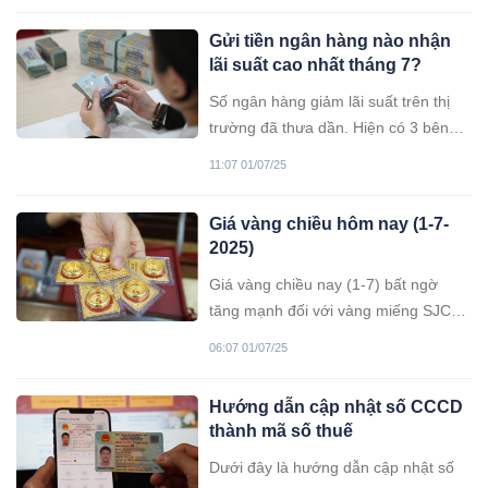
vàng thế giới cũng duy trì đà tăng
Gửi tiền ngân hàng nào nhận
quanh ngưỡng 3.340 USD/ounce.
lãi suất cao nhất tháng 7?
Số ngân hàng giảm lãi suất trên thị
trường đã thưa dần. Hiện có 3 bên
trả lãi suất 6%/năm cho kỳ hạn 12
11:07 01/07/25
tháng.
Giá vàng chiều hôm nay (1-7-
2025)
Giá vàng chiều nay (1-7) bất ngờ
tăng mạnh đối với vàng miếng SJC
khi tăng hơn 1 triệu đồng/lượng, vượt
06:07 01/07/25
qua mốc 120 triệu đồng/lượng. Giá
vàng trong nước bất ngờ tăng mạnh
Hướng dẫn cập nhật số CCCD
theo đà đi lên của giá vàng thế giới
thành mã số thuế
sau nhiều ngày ổn định.
Dưới đây là hướng dẫn cập nhật số