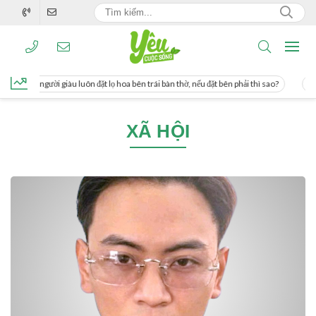
ng, người giàu luôn đặt lọ hoa bên trái bàn thờ, nếu đặt bên phải thì sao?
Cách 
XÃ HỘI