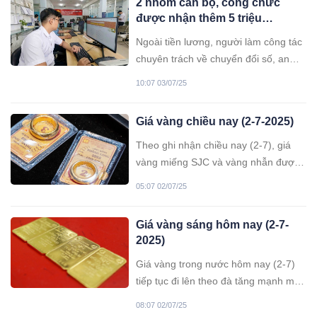
2 nhóm cán bộ, công chức
được nhận thêm 5 triệu
đồng/tháng từ 15/8
Ngoài tiền lương, người làm công tác
chuyên trách về chuyển đổi số, an
ninh thông tin mạng, an ninh mạng
10:07 03/07/25
được nhận hỗ trợ thêm 5 triệu
đồng/tháng từ 15/8.
Giá vàng chiều nay (2-7-2025)
Theo ghi nhận chiều nay (2-7), giá
vàng miếng SJC và vàng nhẫn được
các doanh nghiệp tiếp tục duy trì ở
05:07 02/07/25
mức cao.
Giá vàng sáng hôm nay (2-7-
2025)
Giá vàng trong nước hôm nay (2-7)
tiếp tục đi lên theo đà tăng mạnh mẽ
của giá thế giới, tiến sát mốc 121
08:07 02/07/25
triệu đồng/lượng. Trong khi đó, giá