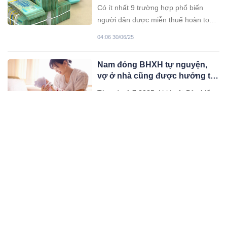
Có ít nhất 9 trường hợp phổ biến
người dân được miễn thuế hoàn toàn
khi nhận tiền, nếu hiểu đúng và giao
04:06 30/06/25
dịch minh bạch, người dân cần nắm
rõ thông tin để tránh rơi vào tình
Nam đóng BHXH tự nguyện,
trạng hoang mạng, lo lắng.
vợ ở nhà cũng được hưởng trợ
cấp thai sản
Từ ngày 1.7.2025, khi Luật Bảo hiểm
xã hội (BHXH) 2024 có hiệu lực, nam
đóng BHXH tự nguyện, vợ ở nhà
03:06 30/06/25
cũng được hưởng trợ cấp thai sản.
Mức lương hưu hàng tháng bắt
đầu thực hiện từ 1/7/2025
Chính phủ đã có quy định về mức
lương hưu hàng tháng đối với từng
trường hợp, thực hiện từ ngày
10:06 30/06/25
1/7/2025.