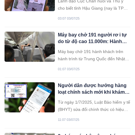
Lãnh đạo Cục Chăn nuôi và Thú y
cho biết tỉnh Hậu Giang (nay là TP
Cần Thơ) xử lý kỷ luật cảnh cáo đối
03:07 03/07/25
với cán bộ thú y đóng dấu kiểm dịch
sai đối với heo bệnh của Công ty cổ
Máy bay chở 191 người rơ i tự
phần chăn nuôi C.P. Việt Nam.
do từ độ cao 11.000m: Hành
khách ho ảng lo ạn, nhiều
Máy bay chở 191 hành khách trên
người viết di thư trong tuy ệt
hành trình từ Trung Quốc đến Nhật
vọ ng!
Bản bất ngờ giảm độ cao hơn
01:07 03/07/25
7.000m trong 10 phút, khiến mặt nạ
dưỡng khí bung ra.
Người dân được hưởng hàng
loạt chính sách mới khi khám
bệnh BHYT từ ngày 1/7
Từ ngày 1/7/2025, Luật Bảo hiểm y tế
(BHYT) sửa đổi chính thức có hiệu
lực.
11:07 03/07/25