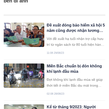
bên di ảnh
Đề xuất đóng bảo hiểm xã hội 5
năm cũng được nhận lương
hưu
Với đề xuất hạ tuổi nhận trợ cấp hưu
trí từ ngân sách từ 80 tuổi hiện hành
xuống 75 tuổi theo Dự thảo Luật Bảo
11:08 29/08/23
hiểm xã sửa đổi, người tham gia bảo
hiểm xã hội chỉ cần đóng 5 năm trở
Miền Bắc chuẩn bị đón không
lên, không rút bảo hiểm xã hội một
khí lạnh đầu mùa
lần sẽ có trợ cấp hằng tháng ngay khi
nghỉ hưu, hoặc từ 65 tuổi.
Đợt không khí lạnh đầu mùa sẽ giúp
thời tiết ở miền Bắc dịu mát trong
tuần tới, miền Trung kết thúc nắng
02:08 28/08/23
nóng.
Kể từ tháng 9/2023: Người