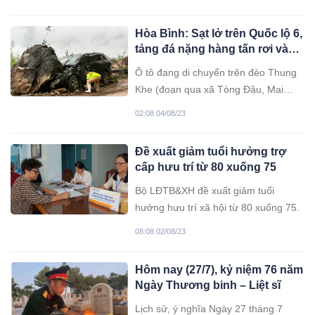
đóng bảo hiểm xã hội tối thiểu để
hưởng lương hưu từ 20 năm xuống
Hòa Bình: Sạt lở trên Quốc lộ 6,
15 năm; giảm độ tuổi hưởng trợ cấp
tảng đá nặng hàng tấn rơi vào
hưu trí xã hội từ 80 tuổi xuống 75
ôtô bán tải đang lưu thông
tuổi.
Ô tô đang di chuyển trên đèo Thung
Khe (đoạn qua xã Tòng Đậu, Mai
Châu, Hòa Bình) thì bất ngờ bị tảng
02:08 04/08/23
lăn từ trên cao xuống đè trúng.
Đề xuất giảm tuổi hưởng trợ
cấp hưu trí từ 80 xuống 75
Bộ LĐTB&XH đề xuất giảm tuổi
hưởng hưu trí xã hội từ 80 xuống 75.
08:08 02/08/23
Hôm nay (27/7), kỷ niệm 76 năm
Ngày Thương binh – Liệt sĩ
Lịch sử, ý nghĩa Ngày 27 tháng 7