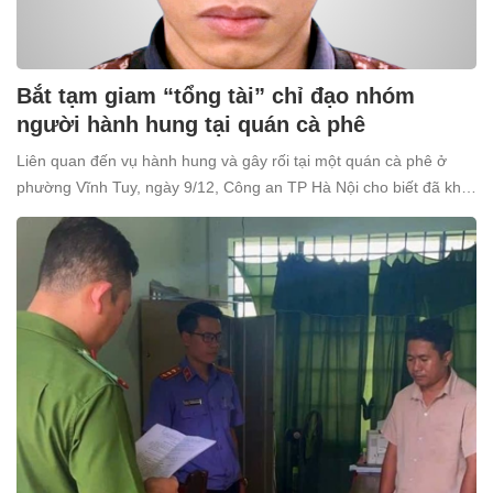
Bắt tạm giam “tổng tài” chỉ đạo nhóm
người hành hung tại quán cà phê
Liên quan đến vụ hành hung và gây rối tại một quán cà phê ở
phường Vĩnh Tuy, ngày 9/12, Công an TP Hà Nội cho biết đã khởi
tố và bắt tạm giam Nguyễn Văn Thiên (SN 1998, trú tại xã Ô
Diên, Hà Nội) để điều tra về tội “Gây rối trật tự công cộng”.