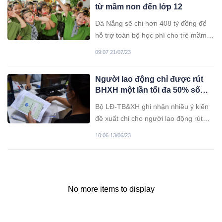
từ mầm non đến lớp 12
Đà Nẵng sẽ chi hơn 408 tỷ đồng để
hỗ trợ toàn bộ học phí cho trẻ mầm
non, học sinh theo mức thu học phí
09:07 21/07/23
công lập năm học 2023-2024.
Người lao động chỉ được rút
BHXH một lần tối đa 50% số
tiền đã đóng?
Bộ LĐ-TB&XH ghi nhận nhiều ý kiến
đề xuất chỉ cho người lao động rút
50% BHXH một lần, thay vì nhận hết
10:06 13/06/23
như quy định hiện hành.
No more items to display