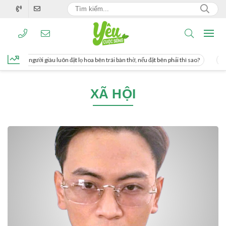
ơng, người giàu luôn đặt lọ hoa bên trái bàn thờ, nếu đặt bên phải thì sao?
Các
XÃ HỘI