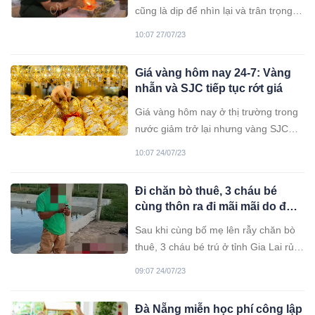
cũng là dịp để nhìn lại và trân trọng
hơn bao giờ hết giá trị của hòa bình,
10:07 27/07/23
của thống nhất non sông.
Giá vàng hôm nay 24-7: Vàng
nhẫn và SJC tiếp tục rớt giá
Giá vàng hôm nay ở thị trường trong
nước giảm trở lại nhưng vàng SJC
vẫn duy trì quanh vùng 67 triệu
10:07 24/07/23
đồng/lượng
Đi chăn bò thuê, 3 cháu bé
cùng thôn ra đi mãi mãi do đuối
nước
Sau khi cùng bố mẹ lên rẫy chăn bò
thuê, 3 cháu bé trú ở tỉnh Gia Lai rủ
nhau ra hồ nước chơi rồi đuối nước
09:07 24/07/23
tử vong.
Đà Nẵng miễn học phí công lập