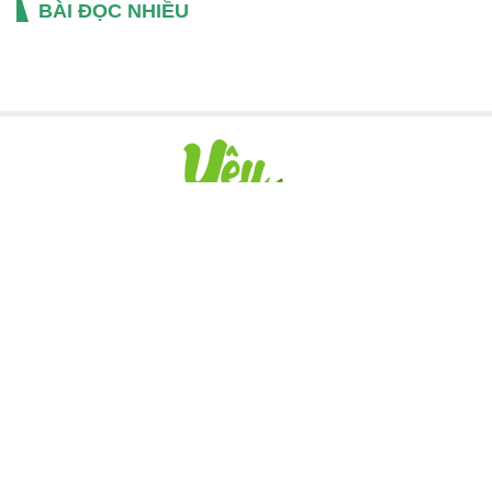
BÀI ĐỌC NHIỀU
© CƠ QUAN CHỦ QUẢN:
CÔNG TY CỔ PHẦN MAXGROUP
Giấy phép hoạt động Trang thông tin điện tử tổng hợp số 96/GP-
TTĐT do Sở Thông tin và Truyền thông Hà Nội cấp ngày
11/01/2022.
© THÔNG TIN LIÊN HỆ:
Chịu trách nhiệm nội dung: Chu Thủy Chung
Địa chỉ: Số 22 Xuân La, Tây Hồ, Hà Nội
Số điện thoại: 0988262675
Email:
chung.chu@maxgroup.vn