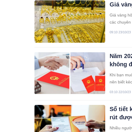
Giá vàn
Giá vàng hô
các chuyên 
200.000 đồn
09:10 23/10/23
Năm 202
không đ
Khi bạn muố
nên biết kẻo 
03:10 22/10/23
Sổ tiết
rút đượ
Nhiều người