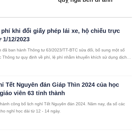
phí khi đổi giấy phép lái xe, hộ chiếu trực
ừ 1/12/2023
h đã ban hành Thông tư 63/2023/TT-BTC sửa đổi, bổ sung một số
c Thông tư quy định về phí, lệ phí nhằm khuyến khích sử dụng dịch
c tuyến. Thông tư này có hiệu lực từ ngày 1/12/2023.
hỉ Tết Nguyên đán Giáp Thìn 2024 của học
giáo viên 63 tỉnh thành
 thành công bố lịch nghỉ Tết Nguyên đán 2024. Năm nay, đa số các
cho nghỉ học dài từ 12 - 14 ngày.