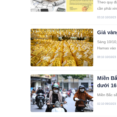
Theo quy đị
cần phải xi
03:10 10/10/23
Giá vàn
Sáng 10/10,
Hamas vào I
08:10 10/10/23
Miền Bắ
dưới 16
Miền Bắc sắ
02:10 09/10/23