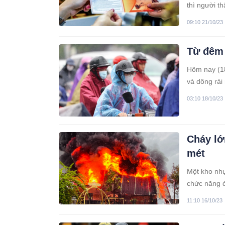
thì người t
09:10 21/10/23
Từ đêm 
Hôm nay (18
và dông rải
Bắc bước và
03:10 18/10/23
đới có khả 
Cháy lớ
mét
Một kho nhự
chức năng đ
11:10 16/10/23