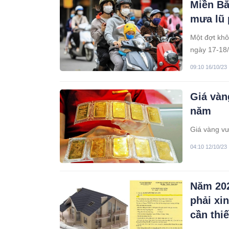
Miền Bắ
mưa lũ 
Một đợt khô
ngày 17-18/
tiếp tục phứ
09:10 16/10/23
Giá vàn
năm
Giá vàng vư
04:10 12/10/23
Năm 202
phải xi
cần thiế