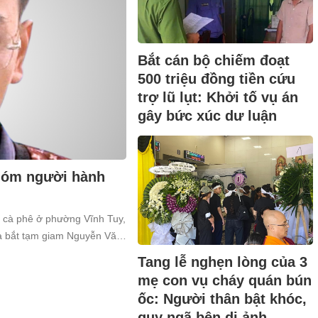
Bắt cán bộ chiếm đoạt
500 triệu đồng tiền cứu
trợ lũ lụt: Khởi tố vụ án
gây bức xúc dư luận
nhóm người hành
n cà phê ở phường Vĩnh Tuy,
và bắt tạm giam Nguyễn Văn
a về tội “Gây rối trật tự công
Tang lễ nghẹn lòng của 3
mẹ con vụ cháy quán bún
ốc: Người thân bật khóc,
quỵ ngã bên di ảnh