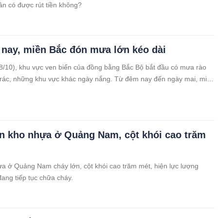
hân có được rút tiền không?
nay, miền Bắc đón mưa lớn kéo dài
/10), khu vực ven biển của đồng bằng Bắc Bộ bắt đầu có mưa rào
 rác, những khu vực khác ngày nắng. Từ đêm nay đến ngày mai, miền
o đợt mưa lớn diện rộng và kéo dài do tác động của áp thấp nhiệt
năng mạnh lên thành bão.
n kho nhựa ở Quảng Nam, cột khói cao trăm
a ở Quảng Nam cháy lớn, cột khói cao trăm mét, hiện lực lượng
ang tiếp tục chữa cháy.