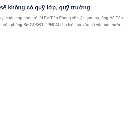
ẽ không có quỹ lớp, quỹ trường
 tại cuộc họp báo, trả lời PV Tiền Phong về việc lạm thu, ông Hồ Tấn
h Văn phòng Sở GD&ĐT TPHCM cho biết, sở vừa có văn bản hướng
về việc thu vận động tài trợ. Theo đó, các trường trên địa bàn TPHCM
 quỹ lớp, quỹ trường.
ng khí lạnh, miền Bắc chuyển mưa từ chiều
g của một đợt không khí lạnh yếu, từ chiều tối và đêm nay đến sáng
 miền Bắc có mưa rào và dông rải rác, vùng núi có mưa to. Tây
 Bộ mưa rải rác vào chiều tối.
 bán bằng giấy viết tay có được cấp Sổ đỏ
Rất quan trọng người dân cần biết
993, một số người dân giao dịch đất đai bằng giấy viết tay vậy có