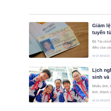
Giảm lệ 
tuyến t
Bộ Tài chín
điều của cá
vụ công trự
04:10 30/10/23
Lịch ng
sinh và 
Nhiều tỉnh,
tỉnh, thành 
04:10 24/10/23