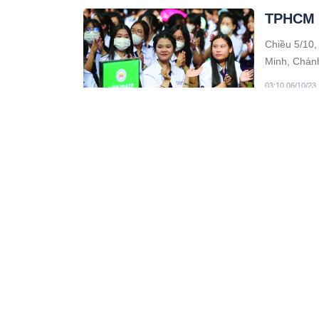
TPHCM s
Chiều 5/10,
Minh, Chán
dẫn cụ thể 
03:10 06/10/23
sẽ không có
Đón khô
tối nay
Do ảnh hưởn
mai (7/10),
Nguyên, Nam
11:10 06/10/23
Đất mua
không? 
Trước năm 1