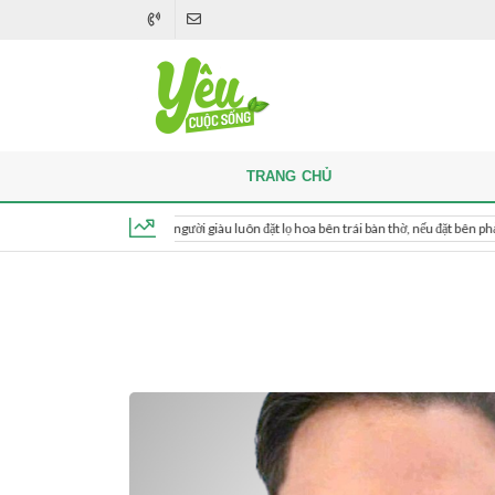
TRANG CHỦ
Khi thắp hương, người giàu luôn đặt lọ hoa bên trái bàn thờ, nếu đặt bên phải thì sao?
Thứ 5, ngày 6 tháng 8, 2026, 02:53:56