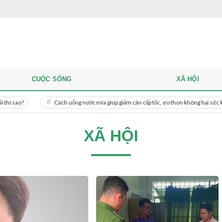
CUỘC SỐNG
XÃ HỘI
Cách uống nước mía giúp giảm cân cấp tốc, eo thon không hại sức khỏe
XÃ HỘI