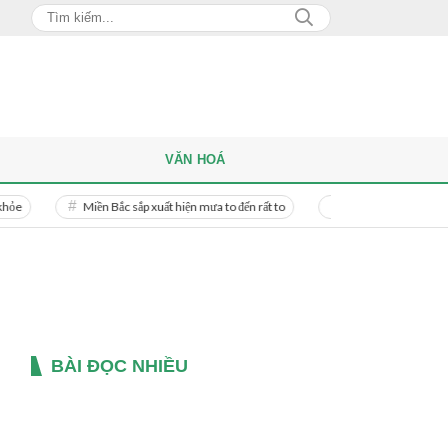
VĂN HOÁ
Miền Bắc sắp xuất hiện mưa to đến rất to
Danh tính người phụ nữ bị bạn t
BÀI ĐỌC NHIỀU