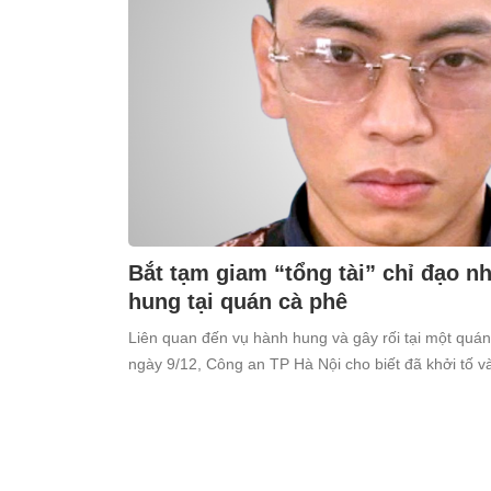
Bắt tạm giam “tổng tài” chỉ đạo 
hung tại quán cà phê
Liên quan đến vụ hành hung và gây rối tại một quá
ngày 9/12, Công an TP Hà Nội cho biết đã khởi tố 
Thiên (SN 1998, trú tại xã Ô Diên, Hà Nội) để điều tr
cộng”.