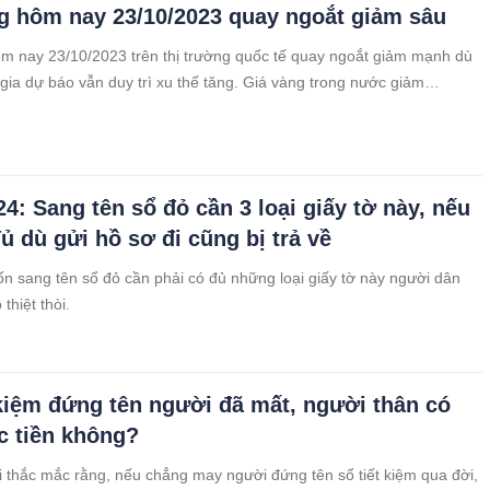
g hôm nay 23/10/2023 quay ngoắt giảm sâu
m nay 23/10/2023 trên thị trường quốc tế quay ngoắt giảm mạnh dù
gia dự báo vẫn duy trì xu thế tăng. Giá vàng trong nước giảm
g/lượng chiều mua vào, 300.000 đồng/lượng chiều bán ra.
4: Sang tên sổ đỏ cần 3 loại giấy tờ này, nếu
ủ dù gửi hồ sơ đi cũng bị trả về
n sang tên sổ đỏ cần phải có đủ những loại giấy tờ này người dân
thiệt thòi.
 kiệm đứng tên người đã mất, người thân có
c tiền không?
 thắc mắc rằng, nếu chẳng may người đứng tên sổ tiết kiệm qua đời,