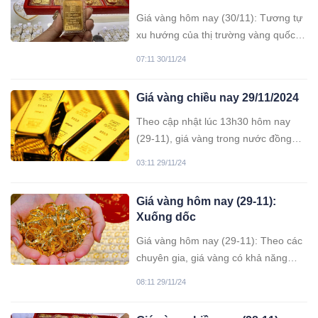
Giá vàng hôm nay (30/11): Tương tự
xu hướng của thị trường vàng quốc
tế, giá vàng trong nước tiếp tục tăng
07:11 30/11/24
mạnh, với giá vàng miếng gần đạt
mốc 86 triệu đồng mỗi lượng.
Giá vàng chiều nay 29/11/2024
Theo cập nhật lúc 13h30 hôm nay
(29-11), giá vàng trong nước đồng
loạt tăng từ 200.000 đồng/lượng đến
03:11 29/11/24
400.000 đồng/lượng ở cả hai chiều
mua vào và bán ra.
Giá vàng hôm nay (29-11):
Xuống dốc
Giá vàng hôm nay (29-11): Theo các
chuyên gia, giá vàng có khả năng
biến động trong biên độ hẹp và có xu
08:11 29/11/24
hướng giảm nhiều hơn khi tiến về
cuối năm.