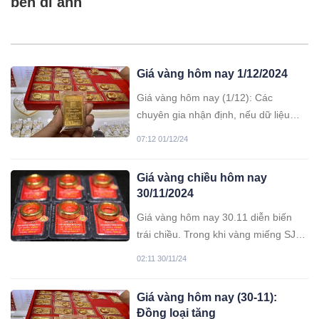
bên di ảnh
Giá vàng hôm nay 1/12/2024
Giá vàng hôm nay (1/12): Các
chuyên gia nhận định, nếu dữ liệu
việc làm công bố tuần tới phản ánh
07:12 01/12/24
sự vững mạnh của thị trường lao
động Mỹ, giá vàng có khả năng giảm
Giá vàng chiều hôm nay
sâu.
30/11/2024
Giá vàng hôm nay 30.11 diễn biến
trái chiều. Trong khi vàng miếng SJC
giữ đà hồi phục, vàng nhẫn trơn 9999
02:11 30/11/24
giảm theo thị trường thế giới.
Giá vàng hôm nay (30-11):
Đồng loại tăng