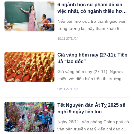
6 ngành học sư phạm dễ xin
việc nhất, có ngành thiếu hơn
50.000 giáo viên, “khát” nhân
Nếu bạn mơ ước trở thành giáo viên
lực ở cả 3 cấp
trong tương lai, hãy tham khảo 6
ngành sư phạm với cơ hội việc làm
10:11 27/11/24
rộng mở dưới đây.
Giá vàng hôm nay (27-11): Tiếp
đà “lao dốc”
Giá vàng hôm nay (27-11): Ngược
chiều với diễn biến trên thị trường
vàng thế giới, giá vàng trong nước
08:11 27/11/24
tiếp đà giảm mạnh.
Tết Nguyên đán Ất Tỵ 2025 sẽ
nghỉ 9 ngày liên tục
Ngày 26/11, Văn phòng Chính phủ có
văn bản truyền đạt ý kiến chỉ đạo của