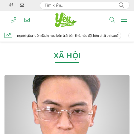
ơng, người giàu luôn đặt lọ hoa bên trái bàn thờ, nếu đặt bên phải thì sao?
Cách
XÃ HỘI