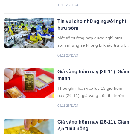
Thủ tướng Chính phủ Phạm Minh
11:11 26/11/24
Chính về việc nghỉ Tết Âm lịch và một
số dịp nghỉ lễ trong năm 2025.
Tin vui cho những người nghỉ
hưu sớm
Một số trường hợp được nghỉ hưu
sớm nhưng sẽ không bị khấu trừ tỉ lệ
hưu theo Luật BHXH.
04:11 26/11/24
Giá vàng hôm nay (26-11): Giảm
mạnh
Theo ghi nhận vào lúc 13 giờ hôm
nay (26-11), giá vàng trên thị trường
trong nước tiếp tục giảm mạnh, trong
03:11 26/11/24
đó có vàng nhẫn tròn trơn của Công
ty TNHH Bảo Tín Minh Châu giảm
Giá vàng hôm nay (26-11): Giảm
2,25 triệu đồng/lượng.
2,5 triệu đồng