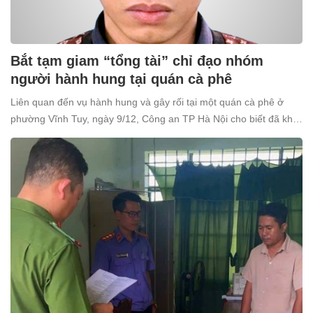
Bắt tạm giam “tổng tài” chỉ đạo nhóm
người hành hung tại quán cà phê
Liên quan đến vụ hành hung và gây rối tại một quán cà phê ở
phường Vĩnh Tuy, ngày 9/12, Công an TP Hà Nội cho biết đã khởi
tố và bắt tạm giam Nguyễn Văn Thiên (SN 1998, trú tại xã Ô
Diên, Hà Nội) để điều tra về tội “Gây rối trật tự công cộng”.