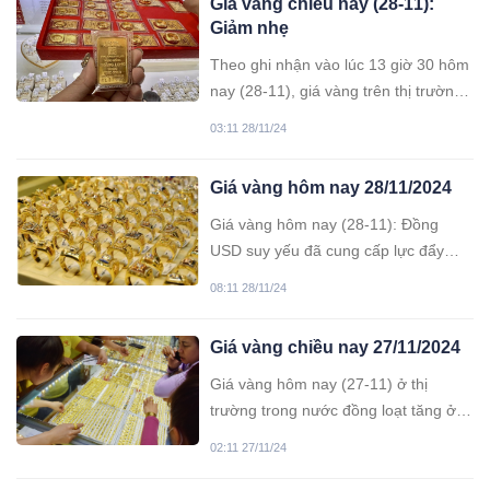
Giá vàng chiều nay (28-11):
Giảm nhẹ
Theo ghi nhận vào lúc 13 giờ 30 hôm
nay (28-11), giá vàng trên thị trường
trong nước giảm nhẹ, đồng loạt giảm
03:11 28/11/24
200.000 đồng/lượng cả chiều mua
vào và bán ra.
Giá vàng hôm nay 28/11/2024
Giá vàng hôm nay (28-11): Đồng
USD suy yếu đã cung cấp lực đẩy
cho vàng trong phiên giao dịch giữa
08:11 28/11/24
tuần. Trong nước, giá vàng cũng đảo
chiều tăng.
Giá vàng chiều nay 27/11/2024
Giá vàng hôm nay (27-11) ở thị
trường trong nước đồng loạt tăng ở
cả hai chiều mua vào và bán ra.
02:11 27/11/24