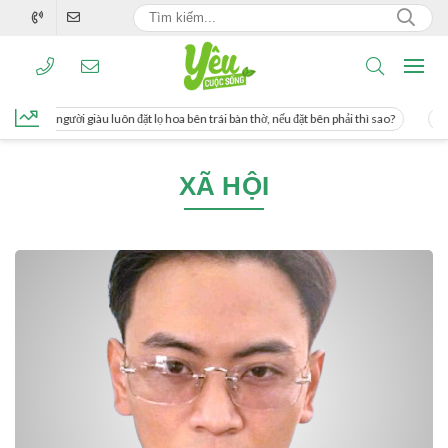
ng, người giàu luôn đặt lọ hoa bên trái bàn thờ, nếu đặt bên phải thì sao?
Cách 
XÃ HỘI