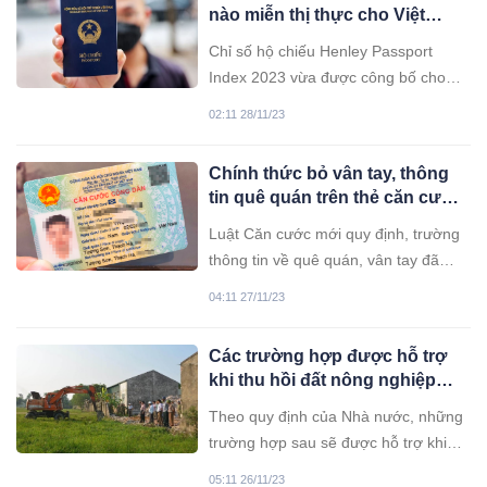
nào miễn thị thực cho Việt
Nam?
Chỉ số hộ chiếu Henley Passport
Index 2023 vừa được công bố cho
thấy công dân Việt Nam đến 55 điểm
02:11 28/11/23
đến trên thế giới không cần visa (thị
thực).
Chính thức bỏ vân tay, thông
tin quê quán trên thẻ căn cước
từ ngày 1/7/2024
Luật Căn cước mới quy định, trường
thông tin về quê quán, vân tay đã
được lược bỏ, không cần thể hiện
04:11 27/11/23
trên thẻ căn cước. Quê quán của
công dân sẽ được tích hợp vào Cơ
Các trường hợp được hỗ trợ
sở dữ liệu quốc gia về dân cư.
khi thu hồi đất nông nghiệp
năm 2023
Theo quy định của Nhà nước, những
trường hợp sau sẽ được hỗ trợ khi
thu hồi đất nông nghiệp.
05:11 26/11/23