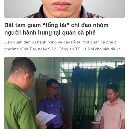
Bắt tạm giam “tổng tài” chỉ đạo nhóm
người hành hung tại quán cà phê
Liên quan đến vụ hành hung và gây rối tại một quán cà phê ở
phường Vĩnh Tuy, ngày 9/12, Công an TP Hà Nội cho biết đã khởi
tố và bắt tạm giam Nguyễn Văn Thiên (SN 1998, trú tại xã Ô
Diên, Hà Nội) để điều tra về tội “Gây rối trật tự công cộng”.