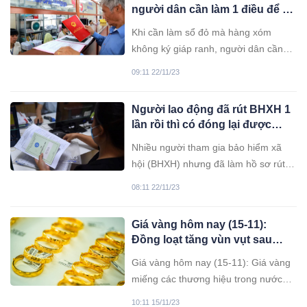
người dân cần làm 1 điều để có
thể làm Sổ Đỏ
Khi cần làm sổ đỏ mà hàng xóm
không ký giáp ranh, người dân cần
chú ý những điều sau đây.
09:11 22/11/23
Người lao động đã rút BHXH 1
lần rồi thì có đóng lại được
không?
Nhiều người tham gia bảo hiểm xã
hội (BHXH) nhưng đã làm hồ sơ rút
một lần để lấy tiền trang trải cuộc
08:11 22/11/23
sống. Vậy có đóng lại được không?
Giá vàng hôm nay (15-11):
Đồng loạt tăng vùn vụt sau
chuỗi ngày lao dốc
Giá vàng hôm nay (15-11): Giá vàng
miếng các thương hiệu trong nước
đồng loạt tăng với mức tăng cao nhất
10:11 15/11/23