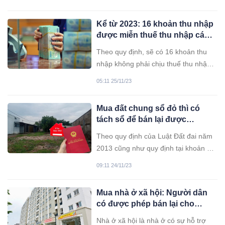
Kể từ 2023: 16 khoản thu nhập
được miễn thuế thu nhập cá
nhân, ai cũng nên biết
Theo quy định, sẽ có 16 khoản thu
nhập không phải chịu thuế thu nhập
cá nhân.
05:11 25/11/23
Mua đất chung sổ đỏ thì có
tách sổ để bán lại được
không?
Theo quy định của Luật Đất đai năm
2013 cũng như quy định tại khoản 1
Điều 79 Nghị định số 43/2014/NĐ-CP
09:11 24/11/23
thì việc mua bán một phần đất này thì
chủ sở hữu đất phải làm thủ tục tách
Mua nhà ở xã hội: Người dân
thửa trước rồi sau đó mới lập Hợp
có được phép bán lại cho
đồng chuyển nhượng phần đất đã
người khác không?
tách thửa có công chứng.
Nhà ở xã hội là nhà ở có sự hỗ trợ