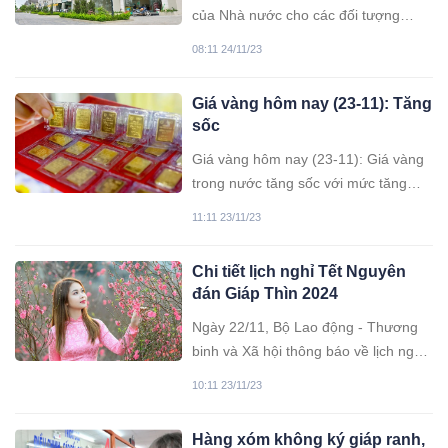
của Nhà nước cho các đối tượng
được hưởng chính sách hỗ trợ về
08:11 24/11/23
nhà ở theo quy định của pháp luật.
Người dân sử dụng nhà ở xã hội có
Giá vàng hôm nay (23-11): Tăng
được phép bán lại hay không?
sốc
Giá vàng hôm nay (23-11): Giá vàng
trong nước tăng sốc với mức tăng
cao nhất là 800.000 đồng lên quanh
11:11 23/11/23
ngưỡng 72 triệu đồng/lượng.
Chi tiết lịch nghỉ Tết Nguyên
đán Giáp Thìn 2024
Ngày 22/11, Bộ Lao động - Thương
binh và Xã hội thông báo về lịch nghỉ
tết Nguyên đán Giáp Thìn và nghỉ lễ
10:11 23/11/23
Quốc khánh năm 2024 đối với cán
bộ, công chức, viên chức và người
Hàng xóm không ký giáp ranh,
lao động.