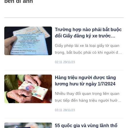
bên di ảnh
Trường hợp nào phải bắt buộc
đổi Giấy đăng ký xe trước
12/2023, nếu không sẽ bị phạt
Giấy phép lái xe là loại giấy tờ quan
đến 6 triệu
trọng, bắt buộc phải có khi người dân
tham gia giao thông. Từ 12/2023 sắp
02:11 29/11/23
tới đây, có một trường hợp sẽ phải
đổi giấy phép lái xe theo quy định.
Hàng triệu người được tăng
lương hưu từ ngày 1/7/2024
Nhiều thay đổi quan trọng liên quan
trực tiếp đến hàng triệu người hưởng
lương hưu sẽ diễn ra trong thời gian
03:11 28/11/23
tới.
55 quốc gia và vùng lãnh thổ