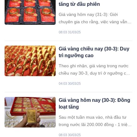
tăng từ đầu phiên
Giá vàng hôm nay (31-3): Giới
chuyên gia cho rằng, việc vàng vẫn
giữ mốc 3.000 USD/ounce dù chịu áp
08:03 31/03/25
lực chốt lời là tín hiệu cho thấy đà
tăng của vàng vẫn còn.
Giá vàng chiều nay (30-3): Duy
trì ngưỡng cao
Theo ghi nhận, giá vàng trong nước
chiều nay 30-3, duy trì ở ngưỡng cao,
nhưng không tăng so với hôm qua.
04:03 30/03/25
Giá vàng hôm nay (30-3): Đồng
loạt tăng
Sau một tuần mua vào, nhà đầu tư
trong nước lãi 200.000 đồng - 1 triệu
đồng/lượng tùy từng loại vàng.
08:03 30/03/25