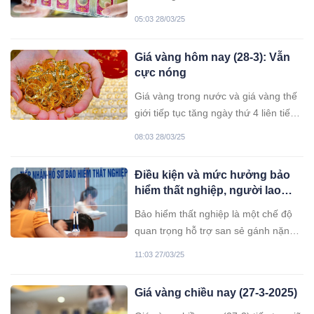
đồng/lượng, thế giới đạt 3072,89
05:03 28/03/25
USD/ounce, đắt kỷ lục, tăng gần 2
triệu.
Giá vàng hôm nay (28-3): Vẫn
cực nóng
Giá vàng trong nước và giá vàng thế
giới tiếp tục tăng ngày thứ 4 liên tiếp.
Giá vàng nhẫn 9999 tiến đều đặn lên
08:03 28/03/25
sát 100 triệu đồng, cao hơn cả vàng
miếng SJC.
Điều kiện và mức hưởng bảo
hiểm thất nghiệp, người lao
động cần nắm rõ
Bảo hiểm thất nghiệp là một chế độ
quan trọng hỗ trợ san sẻ gánh nặng
chi phí cho người lao động trong thời
11:03 27/03/25
gian chờ tìm kiếm công việc mới. Vậy
điều kiện hưởng và mức hưởng trợ
Giá vàng chiều nay (27-3-2025)
cấp thất nghiệp như thế nào?