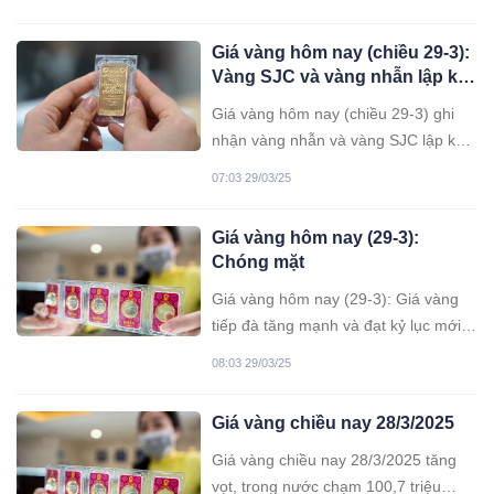
Giá vàng hôm nay (chiều 29-3):
Vàng SJC và vàng nhẫn lập kỷ
lục mới
Giá vàng hôm nay (chiều 29-3) ghi
nhận vàng nhẫn và vàng SJC lập kỷ
lục mới, chạm ngưỡng 100,7 triệu
07:03 29/03/25
đồng/lượng.
Giá vàng hôm nay (29-3):
Chóng mặt
Giá vàng hôm nay (29-3): Giá vàng
tiếp đà tăng mạnh và đạt kỷ lục mới
trong phiên giao dịch cuối của tuần
08:03 29/03/25
nhờ được thúc đẩy bởi nhu cầu trú ẩn
an toàn.
Giá vàng chiều nay 28/3/2025
Giá vàng chiều nay 28/3/2025 tăng
vọt, trong nước chạm 100,7 triệu