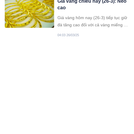
Giá vàng chiều nay (26-3): Neo
cao
Giá vàng hôm nay (26-3) tiếp tục giữ
đà tăng cao đối với cả vàng miếng và
vàng nhẫn. Trong đó vàng nhẫn PNJ
04:03 26/03/25
tăng vượt vàng miếng, giao dịch ở
mức rất cao.
4 ngành nghề có nguy cơ dư
thừa nhân sự trong 5 năm tới:
Cẩn trọng khi lựa chọn!
Trí tuệ nhân tạo và chuyển đổi số
đang tái định hình thị trường lao
động, làm gia tăng nguy cơ dư thừa
03:03 26/03/25
nhân sự trong nhiều ngành nghề
trong vòng 5 năm tới.
Quy định tiền lương, phụ cấp
sau khi sáp nhập xã
Theo Bộ Nội vụ, khi sáp nhập xã,
những người tiếp tục làm việc nhưng
không giữ các chức vụ trước đây