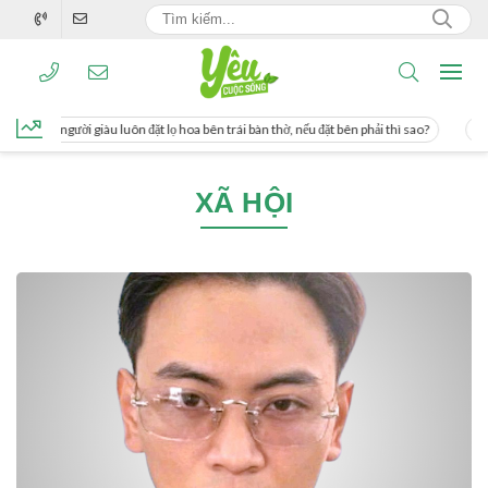
ng, người giàu luôn đặt lọ hoa bên trái bàn thờ, nếu đặt bên phải thì sao?
Cách 
XÃ HỘI