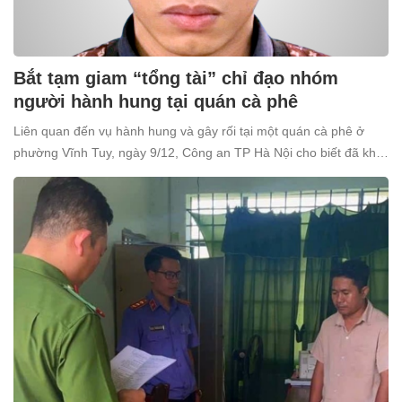
Bắt tạm giam “tổng tài” chỉ đạo nhóm
người hành hung tại quán cà phê
Liên quan đến vụ hành hung và gây rối tại một quán cà phê ở
phường Vĩnh Tuy, ngày 9/12, Công an TP Hà Nội cho biết đã khởi
tố và bắt tạm giam Nguyễn Văn Thiên (SN 1998, trú tại xã Ô
Diên, Hà Nội) để điều tra về tội “Gây rối trật tự công cộng”.