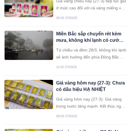
Giá vàng chiều nay (27-3) tiếp tục giữ
ở mức cao đối với cả vàng miếng và
vàng nhẫn.
05:03 27/03/25
Miền Bắc sắp chuyển rét kèm
mưa, không khí lạnh có cường
độ mạnh
Từ chiều và đêm 28/3, không khí lạnh
sẽ ảnh hưởng đến phía Đông Bắc Bộ,
Bắc Trung Bộ và một số nơi ở phía
11:03 27/03/25
Tây Bắc Bộ, sau đó lan rộng đến các
nơi khác ở phía Tây Bắc Bộ và một
Giá vàng hôm nay (27-3): Chưa
số nơi ở Trung Trung Bộ.
có dấu hiệu HẠ NHIỆT
Giá vàng hôm nay (27-3): Giá vàng
trong nước tăng mạnh. Kết thúc ngày
26-3, giá vàng miếng và vàng nhẫn
08:03 27/03/25
tăng lên lần lượt 98,4 và quanh 99
triệu đồng/lượng bán ra.