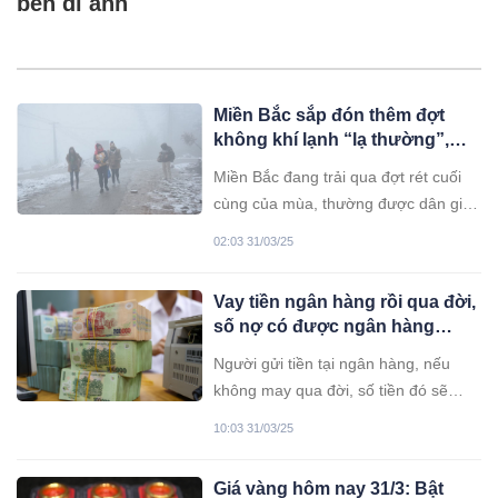
bên di ảnh
Miền Bắc sắp đón thêm đợt
không khí lạnh “lạ thường”,
thời tiết 10 ngày tới thay đổi bất
Miền Bắc đang trải qua đợt rét cuối
ngờ
cùng của mùa, thường được dân gian
gọi là "rét nàng Bân". Dự báo đợt rét
02:03 31/03/25
này có thể kéo dài đến khoảng ngày
2/4. Sau đó, do không khí lạnh bổ
Vay tiền ngân hàng rồi qua đời,
sung, thời tiết miền Bắc sẽ tiếp tục có
số nợ có được ngân hàng
mưa rét.
xoá?
Người gửi tiền tại ngân hàng, nếu
không may qua đời, số tiền đó sẽ
được chuyển cho người thừa kế.
10:03 31/03/25
Tương tự, khi người vay tiền qua đời,
người thừa kế có trách nhiệm như thế
Giá vàng hôm nay 31/3: Bật
nào đối với khoản nợ?