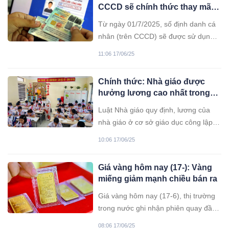
CCCD sẽ chính thức thay mã
số thuế từ ngày, người dân chú
Từ ngày 01/7/2025, số định danh cá
ý, nhớ kỹ!
nhân (trên CCCD) sẽ được sử dụng
thay cho mã số thuế của hộ gia đình,
11:06 17/06/25
hộ kinh doanh, cá nhân kinh doanh,
cá nhân theo quy định tại Khoản 7
Chính thức: Nhà giáo được
Điều 35 Luật Quản lý thuế số
hưởng lương cao nhất trong
38/2019/QH14 và Điều 7 Thông tư
thang bậc lương
86/2024/TT-BTC.
Luật Nhà giáo quy định, lương của
nhà giáo ở cơ sở giáo dục công lập
được xếp cao nhất trong hệ thống
10:06 17/06/25
thang bậc lương hành chính sự
nghiệp.
Giá vàng hôm nay (17-): Vàng
miếng giảm mạnh chiều bán ra
Giá vàng hôm nay (17-6), thị trường
trong nước ghi nhận phiên quay đầu
giảm của vàng miếng SJC, trong khi
08:06 17/06/25