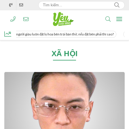
ng, người giàu luôn đặt lọ hoa bên trái bàn thờ, nếu đặt bên phải thì sao?
Cách 
XÃ HỘI