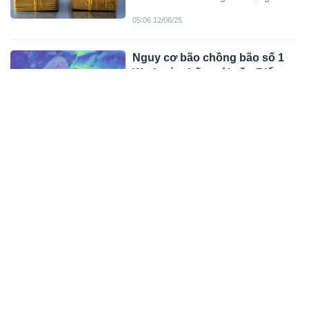
quanh vùng 117–119 triệu/lượng, đi
05:06 12/06/25
theo xu hướng thế giới...
Nguy cơ bão chồng bão số 1
Wutip, áp thấp mới gần Biển
Đông đang mạnh lên
Khi bão số 1 Wutip tăng cấp ở Biển
Đông, một áp thấp được dự báo
mạnh lên thành bão 24 giờ tiếp theo.
02:06 12/06/25
Nhiều khu vực mưa to vài ngày tới.
Giá vàng sáng hôm nay (12-6-
2025)
Giá vàng hôm nay (12-6) bật tăng ở
cả thị trường trong nước và thế giới.
Vàng miếng SJC ở thị trường trong
08:06 12/06/25
nước đang neo ở ngưỡng 118,8 triệu
đồng/lượng bán ra, vàng nhẫn cũng
Giá vàng hôm nay (11-6-2025)
tăng 300 - 500 nghìn đồng/lượng so