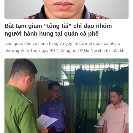
Bắt tạm giam “tổng tài” chỉ đạo nhóm
người hành hung tại quán cà phê
Liên quan đến vụ hành hung và gây rối tại một quán cà phê ở
phường Vĩnh Tuy, ngày 9/12, Công an TP Hà Nội cho biết đã khởi
tố và bắt tạm giam Nguyễn Văn Thiên (SN 1998, trú tại xã Ô
Diên, Hà Nội) để điều tra về tội “Gây rối trật tự công cộng”.