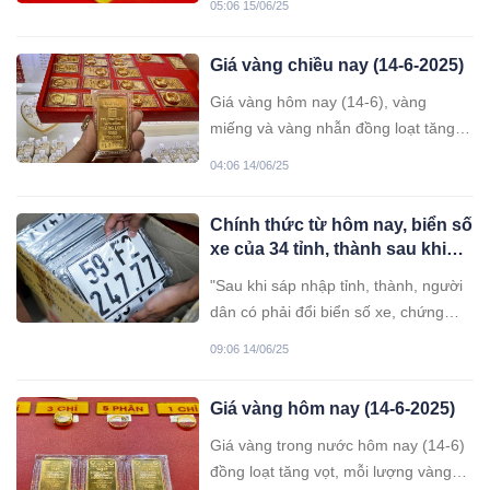
05:06 15/06/25
Như vậy, trong vòng một tuần qua,
giá vàng miếng tăng hơn 3 triệu
Giá vàng chiều nay (14-6-2025)
đồng/lượng.
Giá vàng hôm nay (14-6), vàng
miếng và vàng nhẫn đồng loạt tăng,
mức tăng nhiều nhất 500.000
04:06 14/06/25
đồng/lượng mua vào và 600.000
đồng/lượng bán ra.
Chính thức từ hôm nay, biển số
xe của 34 tỉnh, thành sau khi
sáp nhập
"Sau khi sáp nhập tỉnh, thành, người
dân có phải đổi biển số xe, chứng
nhận đăng ký xe không?" là điều
09:06 14/06/25
không ít người thắc mắc.
Giá vàng hôm nay (14-6-2025)
Giá vàng trong nước hôm nay (14-6)
đồng loạt tăng vọt, mỗi lượng vàng