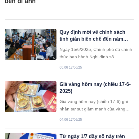
bên di ảnh
Quy định mới về chính sách
tinh giản biên chế đến năm
2030
Ngày 15/6/2025, Chính phủ đã chính
thức ban hành Nghị định số
154/2025/NĐ-CP quy định về tinh
05:06 17/06/25
giản biên chế, thay thế Nghị định số
29/2023/NĐ-CP.
Giá vàng hôm nay (chiều 17-6-
2025)
Giá vàng hôm nay (chiều 17-6) ghi
nhận sự sụt giảm mạnh của vàng
nhẫn khi giá mua vào giảm 1 triệu
04:06 17/06/25
đồng/lượng so với chiều qua.
Từ ngày 1/7 dãy số này trên