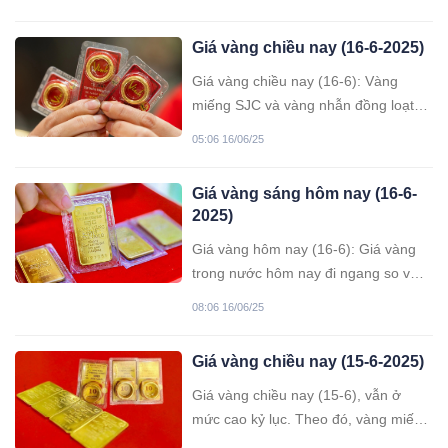
giá vàng nhẫn tăng - giảm trái chiều.
Giá vàng thế giới đang có dấu hiệu
Giá vàng chiều nay (16-6-2025)
hạ nhiệt sau tuần giao dịch đầy biến
động với cú bứt phá mạnh mẽ do
Giá vàng chiều nay (16-6): Vàng
xung đột Trung Đông leo thang.
miếng SJC và vàng nhẫn đồng loạt
tăng giá, trong đó giá mua vào tăng
05:06 16/06/25
mạnh hơn so với giá bán ra.
Giá vàng sáng hôm nay (16-6-
2025)
Giá vàng hôm nay (16-6): Giá vàng
trong nước hôm nay đi ngang so với
rạng sáng qua song vẫn neo ở mức
08:06 16/06/25
cao 120,3 triệu đồng/lượng bán ra.
Trong khi đó, giá vàng thế giới sáng
Giá vàng chiều nay (15-6-2025)
nay tiếp tục đà tăng, leo lên mức
3.451 USD/ounce.
Giá vàng chiều nay (15-6), vẫn ở
mức cao kỷ lục. Theo đó, vàng miếng
SJC lên mốc 120,3 triệu đồng/lượng.