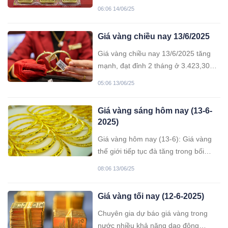
tăng thêm 1 triệu đồng so với rạng
06:06 14/06/25
sáng qua, niêm yết ở mức 120 triệu
đồng/lượng chiều bán ra. Giá vàng
Giá vàng chiều nay 13/6/2025
thế giới cũng vượt xa mốc 3.400
USD/ounce...
Giá vàng chiều nay 13/6/2025 tăng
mạnh, đạt đỉnh 2 tháng ở 3.423,30
USD/ounce do căng thẳng Trung
05:06 13/06/25
Đông, trong nước chạm 120 triệu
đồng/lượng.
Giá vàng sáng hôm nay (13-6-
2025)
Giá vàng hôm nay (13-6): Giá vàng
thế giới tiếp tục đà tăng trong bối
cảnh căng thẳng địa chính trị ở Trung
08:06 13/06/25
Đông và tình hình thương mại bất ổn
dai dẳng. Trong khi đó, vàng miếng
Giá vàng tối nay (12-6-2025)
trong nước cũng được đẩy giá lên
theo giá vàng thế giới.
Chuyên gia dự báo giá vàng trong
nước nhiều khả năng dao động