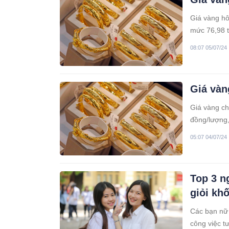
Giá vàng hô
mức 76,98 t
08:07 05/07/24
Giá vàn
Giá vàng ch
đồng/lượng,
05:07 04/07/24
Top 3 n
giỏi khố
Các bạn nữ 
công việc tư