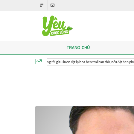
TRANG CHỦ
Khi thắp hương, người giàu luôn đặt lọ hoa bên trái bàn thờ, nếu đặt bên phải thì sao?
Thứ 7, ngày 8 tháng 8, 2026, 15:27:11