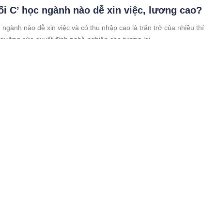
ối C’ học ngành nào dễ xin việc, lương cao?
 ngành nào dễ xin việc và có thu nhập cao là trăn trở của nhiều thí
ngưỡng cửa quyết định nghề nghiệp cho tương lai.
o lừa đảo mạo danh nhân viên ngân hàng hỗ
 nhật sinh trắc học
nh trạng nhiều khách hàng gặp khó khăn khi xác thực sinh trắc học,
ng lừa đảo đã giả danh nhân viên ngân hàng để hỗ trợ cài đặt sinh
i mục đích đánh cắp thông tin người dùng để chiếm đoạt tài sản.
g hôm nay (4-7): Bất ngờ tăng mạnh
m nay (4-7): Giá vàng thế giới bất ngờ tăng mạnh vượt mốc 2.350
Trong nước, giá vàng miếng ổn định, vàng nhẫn tăng nhẹ.