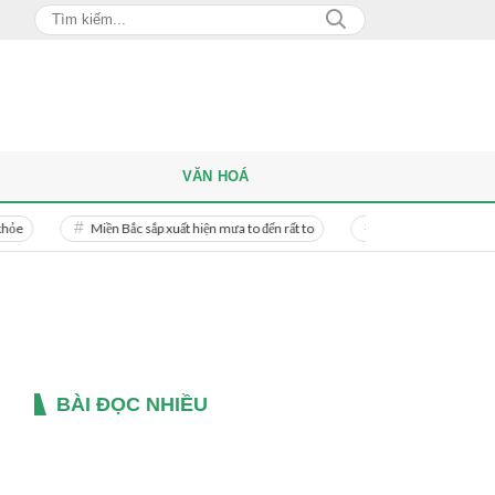
VĂN HOÁ
Miền Bắc sắp xuất hiện mưa to đến rất to
Danh tính người phụ nữ bị bạn tr
BÀI ĐỌC NHIỀU