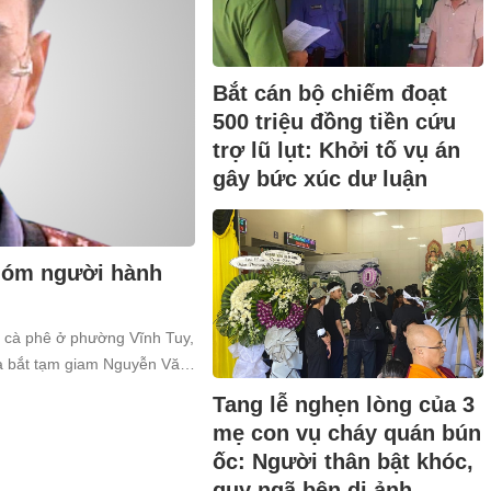
Bắt cán bộ chiếm đoạt
500 triệu đồng tiền cứu
trợ lũ lụt: Khởi tố vụ án
gây bức xúc dư luận
nhóm người hành
n cà phê ở phường Vĩnh Tuy,
và bắt tạm giam Nguyễn Văn
a về tội “Gây rối trật tự công
Tang lễ nghẹn lòng của 3
mẹ con vụ cháy quán bún
ốc: Người thân bật khóc,
quỵ ngã bên di ảnh