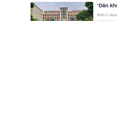
‘Dân kh
Khối C chọn
sinh trước 
02:07 04/07/24
Cảnh bá
trợ cập
Lợi dụng tì
các đối tượ
trắc học vớ
11:07 04/07/24
Giá vàn
Giá vàng hô
USD/ounce. 