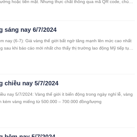
hưởng hoặc tiền mặt. Nhưng thực chất thông qua mã QR code, chúng
tài khoản ngân hàng, thông tin cá nhân.
g sáng nay 6/7/2024
m nay (6-7): Giá vàng thế giới bất ngờ tăng mạnh lên mức cao nhất
ng sau khi báo cáo mới nhất cho thấy thị trường lao động Mỹ tiếp tục
g chiều nay 5/7/2024
iều nay 5/7/2024: Vàng thế giới ít biến động trong ngày nghỉ lễ, vàng
òn kém vàng miếng từ 500.000 – 700.000 đồng/lượng
g hôm nay 5/7/2024