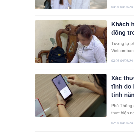
04:07 04/07/24
Khách hà
đồng tr
Tương tự ph
Vietcombank
khoản do lỗ
03:07 04/07/24
Xác thự
tĩnh do
tính nă
Phó Thống 
thực hiện n
năng chống 
02:07 04/07/24