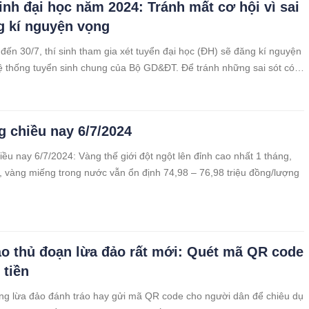
inh đại học năm 2024: Tránh mất cơ hội vì sai
g kí nguyện vọng
đến 30/7, thí sinh tham gia xét tuyển đại học (ĐH) sẽ đăng kí nguyện
ệ thống tuyển sinh chung của Bộ GD&ĐT. Để tránh những sai sót có
 hậu quả đáng tiếc, Bộ GD&ĐT mở cổng cho thí sinh đăng kí “nháp”
t số nội dung quan trọng.
g chiều nay 6/7/2024
iều nay 6/7/2024: Vàng thế giới đột ngột lên đỉnh cao nhất 1 tháng,
ó, vàng miếng trong nước vẫn ổn định 74,98 – 76,98 triệu đồng/lượng
o thủ đoạn lừa đảo rất mới: Quét mã QR code
 tiền
ng lừa đảo đánh tráo hay gửi mã QR code cho người dân để chiêu dụ