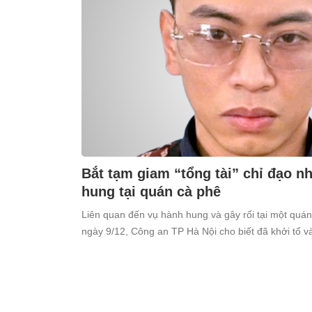
Bắt tạm giam “tổng tài” chỉ đạo 
hung tại quán cà phê
Liên quan đến vụ hành hung và gây rối tại một quá
ngày 9/12, Công an TP Hà Nội cho biết đã khởi tố 
Thiên (SN 1998, trú tại xã Ô Diên, Hà Nội) để điều tr
cộng”.