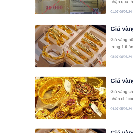
nhận quà t
chiếm đoạt 
01:07 06/07/24
Giá vàn
Giá vàng hô
trong 1 thá
suy yếu.
08:07 06/07/24
Giá vàn
Giá vàng ch
nhẫn chỉ c
04:07 05/07/24
Giá vàn