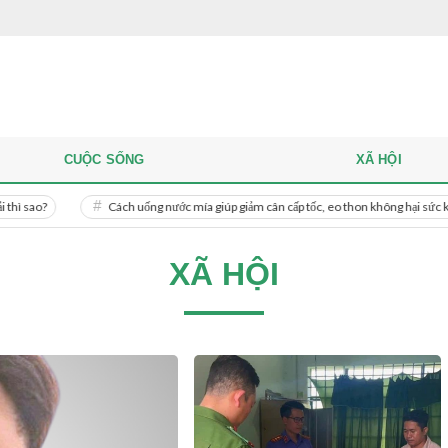
CUỘC SỐNG
XÃ HỘI
Cách uống nước mía giúp giảm cân cấp tốc, eo thon không hại sức khỏe
XÃ HỘI