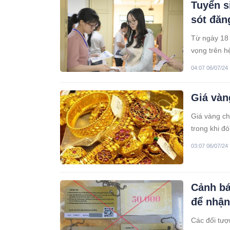
Tuyển s
sót đăn
Từ ngày 18 
vọng trên h
thể dẫn đến
04:07 06/07/24
và lưu ý mộ
Giá vàn
Giá vàng ch
trong khi đ
03:07 06/07/24
Cảnh bá
để nhận
Các đối tượ