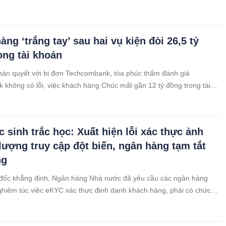
ng ‘trắng tay’ sau hai vụ kiện đòi 26,5 tỷ
ong tài khoản
án quyết với bị đơn Techcombank, tòa phúc thẩm đánh giá
 không có lỗi, việc khách hàng Chúc mất gần 12 tỷ đồng trong tài
i của bà.
c sinh trắc học: Xuất hiện lỗi xác thực ảnh
 lượng truy cập đột biến, ngân hàng tạm tắt
ng
đốc khẳng định, Ngân hàng Nhà nước đã yêu cầu các ngân hàng
ghiêm túc việc eKYC xác thực định danh khách hàng, phải có chức
giả mạo, chống công nghệ deepfake và giả mạo ảnh tĩnh.