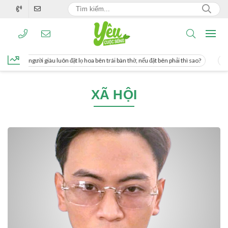
ng, người giàu luôn đặt lọ hoa bên trái bàn thờ, nếu đặt bên phải thì sao?
Cách 
XÃ HỘI