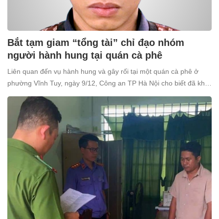
Bắt tạm giam “tổng tài” chỉ đạo nhóm
người hành hung tại quán cà phê
Liên quan đến vụ hành hung và gây rối tại một quán cà phê ở
phường Vĩnh Tuy, ngày 9/12, Công an TP Hà Nội cho biết đã khởi
tố và bắt tạm giam Nguyễn Văn Thiên (SN 1998, trú tại xã Ô
Diên, Hà Nội) để điều tra về tội “Gây rối trật tự công cộng”.