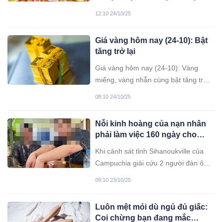
lại sau phiên lao dốc thẳng đứng hôm
12:10 24/10/25
qua.
Giá vàng hôm nay (24-10): Bật
tăng trở lại
Giá vàng hôm nay (24-10): Vàng
miếng, vàng nhẫn cùng bật tăng trở
lại sau phiên lao dốc thẳng đứng hôm
08:10 24/10/25
qua; giá vàng thế giới cũng đảo chiều
tăng sau những ngày giảm sâu.
Nỗi kinh hoàng của nạn nhân
phải làm việc 160 ngày cho
nhóm lừa đảo ở Campuchia
Khi cảnh sát tỉnh Sihanoukville của
Campuchia giải cứu 2 người đàn ông
Hàn Quốc vào đầu tháng 10, các nạn
09:10 23/10/25
nhân không khỏi run rẩy khi kể lại
những đau khổ phải trải qua
Luôn mệt mỏi dù ngủ đủ giấc:
Coi chừng bạn đang mắc