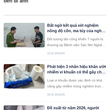
bên di ảnh
Bất ngờ kết quả xét nghiệm
nồng độ cồn, ma túy của nghi
phạm gây án ở Bệnh Viện Sản
Đối tượng tấn công khiến 7 người bị
Nhi Nghệ An
thương tại Bệnh viện Sản Nhi Nghệ
An không có ma túy và nồng độ cồn
10:10 25/10/25
trong cơ thể khi gây án.
Phát hiện 3 nhãn hiệu khăn ướt
nhiễm vi khuẩn có thể gây chết
người
Loại vi khuẩn được xác định có khả
năng gây nhiễm trùng nghiêm trọng
nếu xâm nhập vào cơ thể qua các vết
09:10 25/10/25
thương hở hoặc đường truyền tĩnh
mạch.
Đề xuất từ năm 2026, người