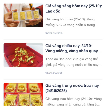
Giá vàng sáng hôm nay (25-10):
Lao dốc
Giá vàng hôm nay (25-10): Vàng
miếng SJC và vàng nhẫn ở trong
nước đồng loạt giảm và hiện được
07:10 25/10/25
mua vào ở mức cao 148,8 triệu
đồng/lượng. Giá vàng thế giới cũng
Giá vàng chiều nay, 24/10:
có biến động sau khi Nhà Trắng xác
Vàng miếng, vàng nhẫn quay
nhận thông tin về cuộc gặp giữa hai
đầu giảm
nhà lãnh đạo cấp cao Mỹ-Trung vào
Theo đà “lao dốc” của giá vàng thế
tuần tới.
giới, giá vàng trong nước chiều nay
cũng đồng loạt giảm. Chiều nay
05:10 24/10/25
(24/10), giá vàng miếng SJC giao
dịch ở mức 148,5 triệu đồng/lượng,
Giá vàng trong nước trưa nay
giảm 1,3 triệu đồng/lượng so phiên
(24/10/2025)
sáng nay và 1 triệu đồng so chốt
phiên hôm qua.
Giá vàng trưa hôm nay (24-10): Vàng
miếng, vàng nhẫn cùng bật tăng trở