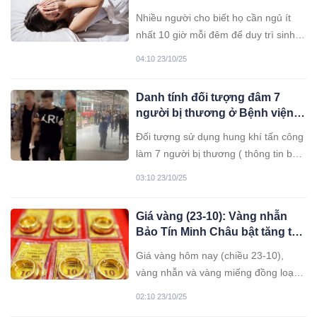
chứng nguy hiểm
Nhiều người cho biết họ cần ngủ ít
nhất 10 giờ mỗi đêm để duy trì sinh
hoạt, thậm chí có người phải ngủ tới
04:10 23/10/25
15 giờ. Trong khi đó, NHS khuyến
cáo người trưởng thành chỉ cần ngủ
Danh tính đối tượng đâm 7
từ 7–9 tiếng mỗi đêm để đảm bảo
người bị thương ở Bệnh viện
sức khỏe.
Sản Nhi Nghệ An
Đối tượng sử dụng hung khí tấn công
làm 7 người bị thương ( thông tin ban
đầu là 5 người) ở Bệnh viện Sản-Nhi
03:10 23/10/25
Nghệ An được xác định là Bằng Văn
Vỹ (SN 1996), quê quán tỉnh Bắc
Giá vàng (23-10): Vàng nhẫn
Ninh, hiện trú tại xã Quế Phong, tỉnh
Bảo Tín Minh Châu bật tăng trở
Nghệ An.
lại
Giá vàng hôm nay (chiều 23-10),
vàng nhẫn và vàng miếng đồng loạt
đứng giá so với hôm qua, riêng vàng
02:10 23/10/25
nhẫn Bảo Tín Minh Châu đảo chiều