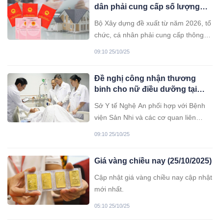
dân phải cung cấp số lượng
nhà đất sở hữu
Bộ Xây dựng đề xuất từ năm 2026, tổ
chức, cá nhân phải cung cấp thông
tin về nhà đất sở hữu để tích hợp vào
09:10 25/10/25
Hệ thống thông tin quốc gia.
Đề nghị công nhận thương
binh cho nữ điều dưỡng tại
Nghệ An
Sở Y tế Nghệ An phối hợp với Bệnh
viện Sản Nhi và các cơ quan liên
quan lập hồ sơ đề nghị công nhận
09:10 25/10/25
thương binh cho nhân viên y tế bị
thương khi dũng cảm cứu bệnh nhi
Giá vàng chiều nay (25/10/2025)
trong vụ tấn công ngày 23/10.
Cập nhật giá vàng chiều nay cập nhật
mới nhất.
05:10 25/10/25