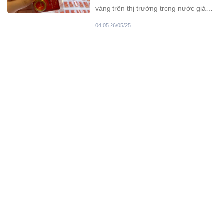
vàng trên thị trường trong nước giảm
mạnh. Mức giảm từ 800.000 đồng
04:05 26/05/25
đến 2 triệu đồng/lượng ở tất cả các
thương hiệu.
Từ 1/7/2025 thay đổi lớn về chế
độ thai sản với nhiều đột phá
quyền lợi
Những thay đổi trong chế độ thai sản
từ 1/7/2025 không chỉ mang lại lợi ích
tài chính mà còn tạo điều kiện để
11:05 26/05/25
người lao động, đặc biệt là lao động
nữ, chăm sóc sức khỏe và cân bằng
Hàng triệu người tham gia
cuộc sống gia đình.
BHYT 5 năm liên tục cần nắm
rõ các quyền lợi được hưởng
Tham gia BHYT 5 năm liên tục, người
từ ngày 1/7/2025
bệnh sẽ được hưởng nhiều quyền lợi
khi khám, chữa bệnh. Người bệnh sẽ
09:05 26/05/25
được quỹ bảo hiểm y tế thanh toán
100% chi phí khám, chữa bệnh trong
Giá vàng sáng hôm nay (26-5-