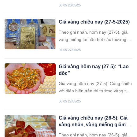
hoãn áp thuế của Tổng thống Trump.
08:05 28/05/25
Tương tự, giá vàng trong nước cũng
tiếp tục được điều chỉnh giảm mạnh.
Giá vàng chiều nay (27-5-2025)
Theo ghi nhận, hôm nay (27-5), giá
vàng miếng tại hầu hết các thương
hiệu được giao dịch ổn định ở mức
04:05 27/05/25
116,50 - 119 triệu đồng/lượng.
Giá vàng hôm nay (27-5): “Lao
dốc”
Giá vàng hôm nay (27-5): Cùng chiều
với diễn biến trên thị trường vàng thế
giới, cả giá vàng miếng và vàng nhẫn
08:05 27/05/25
trong nước hôm nay giảm mạnh.
Giá vàng chiều nay (26-5): Giá
vàng nhẫn, vàng miếng giảm
mạnh
Theo ghi nhận, hôm nay (26-5), giá