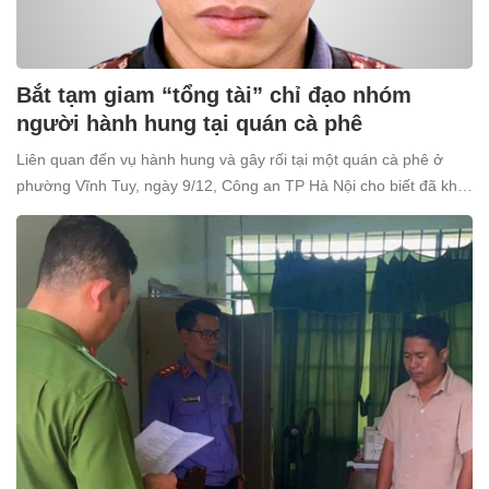
Bắt tạm giam “tổng tài” chỉ đạo nhóm
người hành hung tại quán cà phê
Liên quan đến vụ hành hung và gây rối tại một quán cà phê ở
phường Vĩnh Tuy, ngày 9/12, Công an TP Hà Nội cho biết đã khởi
tố và bắt tạm giam Nguyễn Văn Thiên (SN 1998, trú tại xã Ô
Diên, Hà Nội) để điều tra về tội “Gây rối trật tự công cộng”.