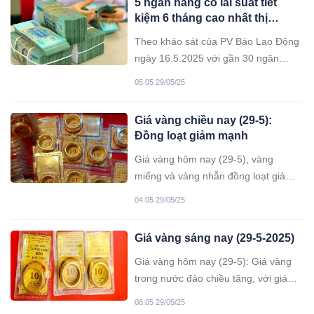
5 ngân hàng có lãi suất tiết
kiệm 6 tháng cao nhất thị
trường hiện nay
Theo khảo sát của PV Báo Lao Động
ngày 16.5.2025 với gần 30 ngân
hàng, mức lãi suất tiết kiệm 6 tháng
05:05 29/05/25
đang dao động từ 3 - 5,7%/năm.
Giá vàng chiều nay (29-5):
Đồng loạt giảm mạnh
Giá vàng hôm nay (29-5), vàng
miếng và vàng nhẫn đồng loạt giảm
mạnh, mức giảm nhiều nhất 1,7 triệu
04:05 29/05/25
đồng/lượng so với giá hôm qua.
Giá vàng sáng nay (29-5-2025)
Giá vàng hôm nay (29-5): Giá vàng
trong nước đảo chiều tăng, với giá
vàng miếng SJC tăng 700.000 đồng,
08:05 29/05/25
vàng nhẫn tăng mạnh nhất 300.000