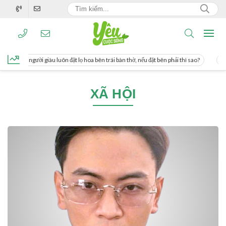
ng, người giàu luôn đặt lọ hoa bên trái bàn thờ, nếu đặt bên phải thì sao?
Cách 
XÃ HỘI