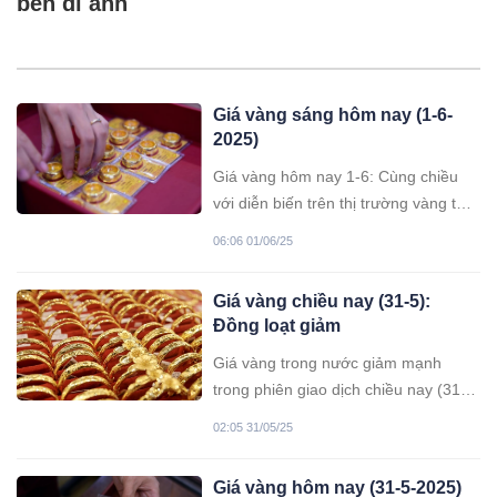
bên di ảnh
Giá vàng sáng hôm nay (1-6-
2025)
Giá vàng hôm nay 1-6: Cùng chiều
với diễn biến trên thị trường vàng thế
giới, giá vàng miếng trong nước đã
06:06 01/06/25
giảm trong tuần qua, hiện đang giao
dịch ở mức 118,2 triệu đồng/lượng
Giá vàng chiều nay (31-5):
bán ra.
Đồng loạt giảm
Giá vàng trong nước giảm mạnh
trong phiên giao dịch chiều nay (31-
5), trong đó vàng nhẫn ở một số
02:05 31/05/25
doanh nghiệp lớn rớt hơn một triệu
đồng mỗi lượng.
Giá vàng hôm nay (31-5-2025)