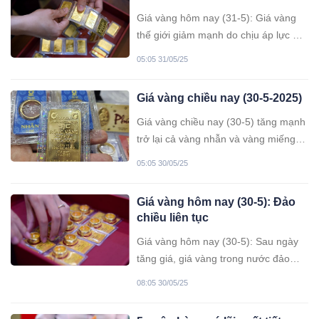
Giá vàng hôm nay (31-5): Giá vàng
thế giới giảm mạnh do chịu áp lực bởi
sự phục hồi của đồng USD cùng nhu
05:05 31/05/25
cầu trú ẩn giảm. Trong khi đó, giá
vàng trong nước tăng.
Giá vàng chiều nay (30-5-2025)
Giá vàng chiều nay (30-5) tăng mạnh
trở lại cả vàng nhẫn và vàng miếng
SJC.
05:05 30/05/25
Giá vàng hôm nay (30-5): Đảo
chiều liên tục
Giá vàng hôm nay (30-5): Sau ngày
tăng giá, giá vàng trong nước đảo
chiều giảm mạnh, với giá vàng miếng
08:05 30/05/25
giảm 700.000 đồng/lượng, vàng nhẫn
giảm mạnh nhất 1 triệu đồng/lượng.