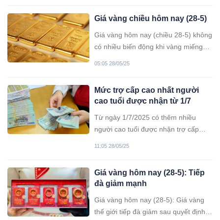
đồng.
Giá vàng chiều hôm nay (28-5)
Giá vàng hôm nay (chiều 28-5) không
có nhiều biến động khi vàng miếng
SJC giao dịch quanh ngưỡng hơn
05:05 28/05/25
118 triệu đồng/lượng bán ra.
Mức trợ cấp cao nhất người
cao tuổi được nhận từ 1/7
Từ ngày 1/7/2025 có thêm nhiều
người cao tuổi được nhận trợ cấp
hưu trí xã hội với mức dự kiến là
11:05 28/05/25
500.000 đồng/tháng, những người
khó khăn nhất được nhận trợ cấp cao
Giá vàng hôm nay (28-5): Tiếp
nhất là 1.500.000 đồng/tháng.
đà giảm mạnh
Giá vàng hôm nay (28-5): Giá vàng
thế giới tiếp đà giảm sau quyết định