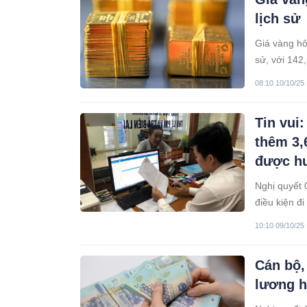
lịch sử
Giá vàng hô
sử, với 142
sau chuỗi ng
08:10 10/10/25
Tin vui
thêm 3,
được h
Nghị quyết
điều kiện đ
thuộc các c
10:10 09/10/25
chuyển đến 
Cán bộ,
lương h