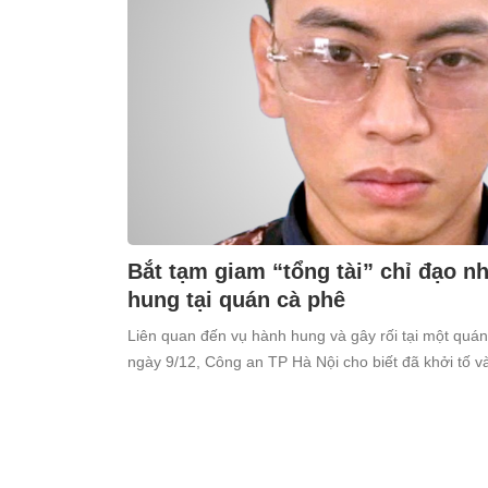
Bắt tạm giam “tổng tài” chỉ đạo 
hung tại quán cà phê
Liên quan đến vụ hành hung và gây rối tại một quá
ngày 9/12, Công an TP Hà Nội cho biết đã khởi tố 
Thiên (SN 1998, trú tại xã Ô Diên, Hà Nội) để điều tr
cộng”.