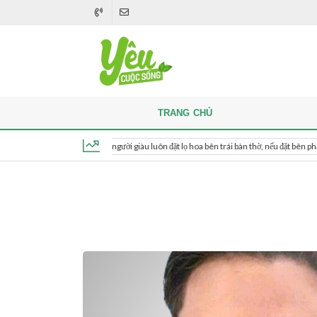
TRANG CHỦ
Khi thắp hương, người giàu luôn đặt lọ hoa bên trái bàn thờ, nếu đặt bên phải thì sao?
Chủ nhật, ngày 9 tháng 8, 2026, 11:06:33