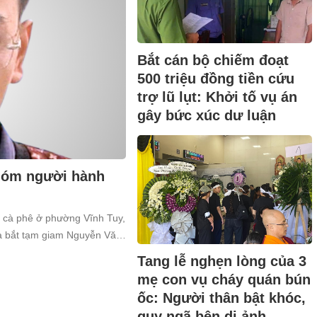
Bắt cán bộ chiếm đoạt
500 triệu đồng tiền cứu
trợ lũ lụt: Khởi tố vụ án
gây bức xúc dư luận
nhóm người hành
n cà phê ở phường Vĩnh Tuy,
và bắt tạm giam Nguyễn Văn
a về tội “Gây rối trật tự công
Tang lễ nghẹn lòng của 3
mẹ con vụ cháy quán bún
ốc: Người thân bật khóc,
quỵ ngã bên di ảnh