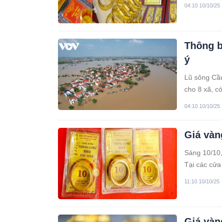
đồng/lượng.
04:10 10/10/25
Thông b
ý
Lũ sông Cầu
cho 8 xã, c
04:10 10/10/25
Giá vàn
Sáng 10/10,
Tại các cử
ngang, nguồ
11:10 10/10/25
Giá vàn