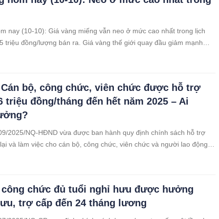
m nay (10-10): Giá vàng miếng vẫn neo ở mức cao nhất trong lịch
,5 triệu đồng/lượng bán ra. Giá vàng thế giới quay đầu giảm mạnh
ày tăng liên tiếp.
: Cán bộ, công chức, viên chức được hỗ trợ
6 triệu đồng/tháng đến hết năm 2025 – Ai
ưởng?
 09/2025/NQ-HĐND vừa được ban hành quy định chính sách hỗ trợ
i lại và làm việc cho cán bộ, công chức, viên chức và người lao động
ơ quan, tổ chức trên địa bàn tỉnh Hải Dương được điều động, luân
làm việc tại các cơ quan cấp tỉnh ở trung tâm thành phố Hải Phòng.
 công chức đủ tuổi nghỉ hưu được hưởng
ưu, trợ cấp đến 24 tháng lương