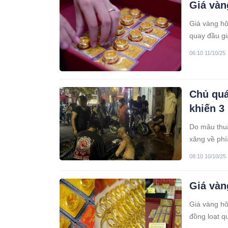
Giá vàn
Giá vàng hô
quay đầu gi
thương hiệu
06:10 11/10/25
cuối cùng t
khơi lại mố
Chủ quá
khiến 3
Do mâu thuẫ
xăng về phí
08:10 10/10/25
Giá vàn
Giá vàng hô
đồng loạt q