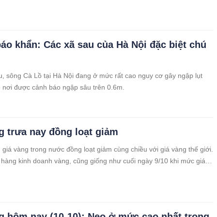
 Trong khi đó, giá vàng thế giới tuột khỏi mốc 4.000 USD/ounce.
áo khẩn: Các xã sau của Hà Nội đặc biệt chú
, sông Cà Lồ tại Hà Nội đang ở mức rất cao nguy cơ gây ngập lụt
ó nơi được cảnh báo ngập sâu trên 0.6m.
g trưa nay đồng loạt giảm
 giá vàng trong nước đồng loạt giảm cùng chiều với giá vàng thế giới.
a hàng kinh doanh vàng, cũng giống như cuối ngày 9/10 khi mức giá đi
n cung vẫn hạn chế trong khi nhu cầu mua lớn.
g hôm nay (10-10): Neo ở mức cao nhất trong