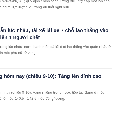
07/2025/NQ-CP, quy định chính sách lương hưu, trợ cấp một lần cho
g chức, lực lượng vũ trang đủ tuổi nghỉ hưu.
n lúc nhậu, tài xế lái xe 7 chỗ lao thẳng vào
iến 1 người chết
rong lúc nhậu, nam thanh niên đã lái ô tô lao thẳng vào quán nhậu ở
iến một phụ nữ tử vong.
g hôm nay (chiều 9-10): Tăng lên đỉnh cao
m nay (chiều 9-10): Vàng miếng trong nước tiếp tục đứng ở mức
ết ở mức 140,5 - 142,5 triệu đồng/lượng.