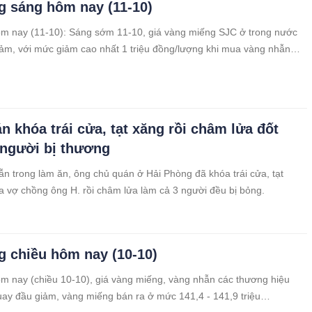
g sáng hôm nay (11-10)
m nay (11-10): Sáng sớm 11-10, giá vàng miếng SJC ở trong nước
ảm, với mức giảm cao nhất 1 triệu đồng/lượng khi mua vàng nhẫn
 Phú Quý. Ngược lại, giá vàng thế giới tăng mạnh vào phiên giao dịch
rong tuần (theo giờ New York) sau khi Tổng thống Mỹ Donald Trump
i lo ngại về khả năng áp thuế mới đối với Trung Quốc.
n khóa trái cửa, tạt xăng rồi châm lửa đốt
 người bị thương
n trong làm ăn, ông chủ quán ở Hải Phòng đã khóa trái cửa, tạt
a vợ chồng ông H. rồi châm lửa làm cả 3 người đều bị bỏng.
g chiều hôm nay (10-10)
m nay (chiều 10-10), giá vàng miếng, vàng nhẫn các thương hiệu
uay đầu giảm, vàng miếng bán ra ở mức 141,4 - 141,9 triệu