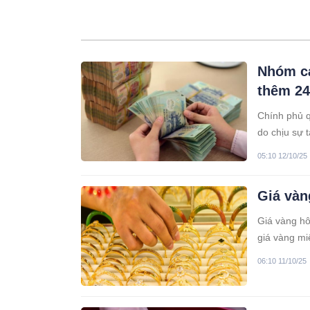
Nhóm cá
thêm 24
Chính phủ q
do chịu sự 
chính sách.
05:10 12/10/25
Giá vàn
Giá vàng hô
giá vàng mi
nhẫn 141,4 
06:10 11/10/25