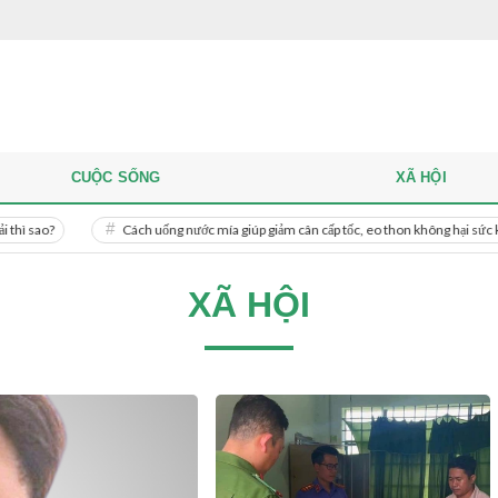
CUỘC SỐNG
XÃ HỘI
Cách uống nước mía giúp giảm cân cấp tốc, eo thon không hại sức khỏe
XÃ HỘI