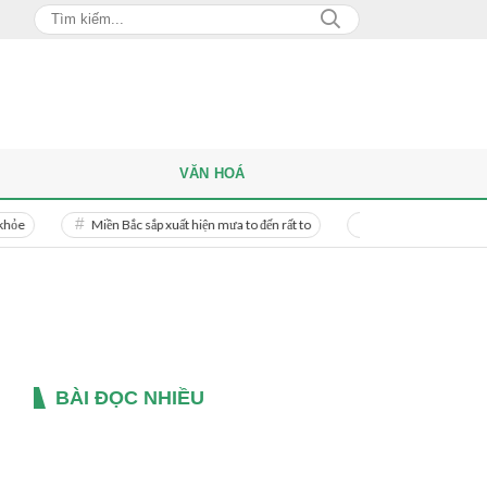
VĂN HOÁ
Miền Bắc sắp xuất hiện mưa to đến rất to
Danh tính người phụ nữ bị bạn trai
BÀI ĐỌC NHIỀU