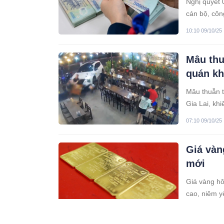
Nghị quyết 
cán bộ, côn
10:10 09/10/25
Mâu thuẫ
quán kh
Mâu thuẫn t
Gia Lai, kh
07:10 09/10/25
Giá vàn
mới
Giá vàng hô
cao, niêm y
04:10 09/10/25