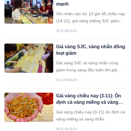
mạnh
Ghi nhận vào lúc 13 giờ 45 chiều nay
(14-11), giá vàng miếng SJC giảm
500.000 đồng mỗi lượng trong phiên
03:11 04/11/24
giao dịch đầu tuần. Đồng thời, giá
vàng nhẫn cũng giảm xuống dưới
Giá vàng SJC, vàng nhẫn đồng
mức 89 triệu đồng/lượng.
loạt giảm
Giá vàng SJC và vàng nhẫn cùng
giảm trong sáng đầu tuần khi giá
vàng thế giới hạ nhiệt từ mức đỉnh
01:11 04/11/24
lịch sử cuối tuần trước.
Giá vàng chiều nay (3-11): Ổn
định cả vàng miếng và vàng
nhẫn
Giá vàng chiều nay (3-11) ổn định cả
vàng miếng và vàng nhẫn.
04:11 03/11/24