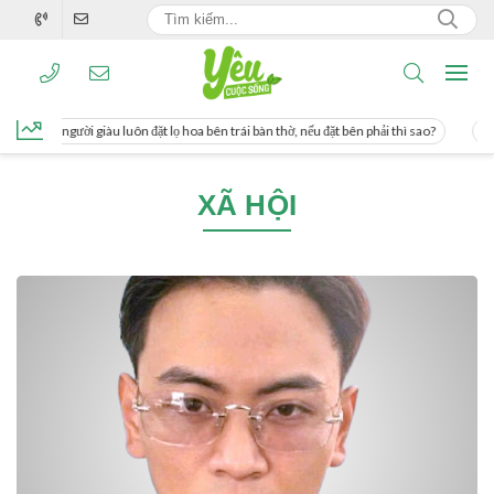
ng, người giàu luôn đặt lọ hoa bên trái bàn thờ, nếu đặt bên phải thì sao?
Cách
XÃ HỘI