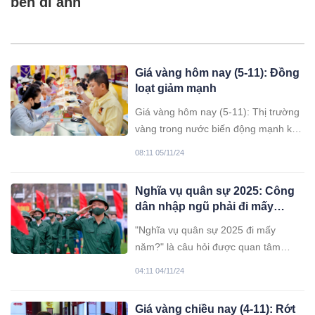
bên di ảnh
Giá vàng hôm nay (5-11): Đồng
loạt giảm mạnh
Giá vàng hôm nay (5-11): Thị trường
vàng trong nước biến động mạnh khi
giá đồng loạt giảm.
08:11 05/11/24
Nghĩa vụ quân sự 2025: Công
dân nhập ngũ phải đi mấy
năm?
"Nghĩa vụ quân sự 2025 đi mấy
năm?" là câu hỏi được quan tâm
trong mùa đi nghĩa vụ quân sự 2025
04:11 04/11/24
sắp tới.
Giá vàng chiều nay (4-11): Rớt