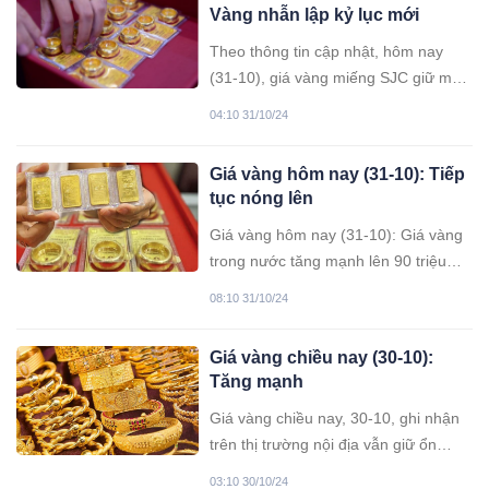
Vàng nhẫn lập kỷ lục mới
Theo thông tin cập nhật, hôm nay
(31-10), giá vàng miếng SJC giữ mức
90 triệu đồng/lượng khi bán ra; trong
04:10 31/10/24
khi đó, giá vàng nhẫn gần sát giá
vàng miếng SJC, đạt mức cao nhất là
Giá vàng hôm nay (31-10): Tiếp
89,60 triệu đồng/lượng.
tục nóng lên
Giá vàng hôm nay (31-10): Giá vàng
trong nước tăng mạnh lên 90 triệu
đồng/lượng.
08:10 31/10/24
Giá vàng chiều nay (30-10):
Tăng mạnh
Giá vàng chiều nay, 30-10, ghi nhận
trên thị trường nội địa vẫn giữ ổn
định, với chỉ vàng miếng thương hiệu
03:10 30/10/24