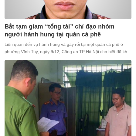
Bắt tạm giam “tổng tài” chỉ đạo nhóm
người hành hung tại quán cà phê
Liên quan đến vụ hành hung và gây rối tại một quán cà phê ở
phường Vĩnh Tuy, ngày 9/12, Công an TP Hà Nội cho biết đã khởi
tố và bắt tạm giam Nguyễn Văn Thiên (SN 1998, trú tại xã Ô
Diên, Hà Nội) để điều tra về tội “Gây rối trật tự công cộng”.