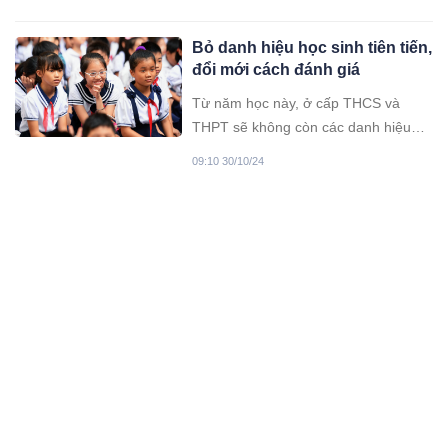
PNJ có sự tăng nhẹ.
Bỏ danh hiệu học sinh tiên tiến,
đổi mới cách đánh giá
Từ năm học này, ở cấp THCS và
THPT sẽ không còn các danh hiệu
học sinh tiên tiến hay phân loại học
09:10 30/10/24
lực thành các mức Giỏi, Trung bình,
Yếu, và Kém.
Giá vàng hôm nay, 30-10: Lao
lên kỷ lục mới
Giá vàng hôm nay, 30-10, bất ngờ
tăng mạnh, thiết lập đỉnh cao mới khi
nhu cầu trú ẩn an toàn vốn gia tăng.
08:10 30/10/24
Giá vàng hôm nay 29/10/2024:
Vàng nhẫn vọt tăng, đắt ngang
vàng miếng SJC
Giá vàng hôm nay 29/10/2024 trên thị