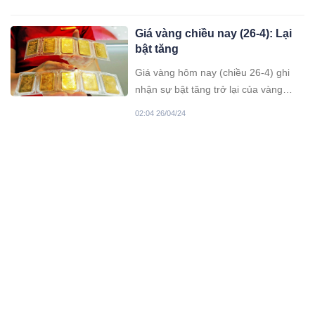
gần 1 triệu đồng/lượng so với phiên
sáng ngày hôm qua.
Giá vàng chiều nay (26-4): Lại
bật tăng
Giá vàng hôm nay (chiều 26-4) ghi
nhận sự bật tăng trở lại của vàng
SJC.
02:04 26/04/24
3 trường hợp sẽ được hoàn
tiền đóng BHXH tự nguyện,
người lao động cần chú ý
Bảo hiểm xã hội (BHXH) tự nguyện là
loại hình bảo hiểm mà người lao
động tham gia được lựa chọn mức
02:04 26/04/24
đóng, phương thức đóng phù hợp với
thu nhập của mình. Tuy nhiên, có 3
Nghỉ lễ 30/4-1/5, cả nước nắng
trường hợp được hoàn trả tiền BHXH
nóng chưa từng có trong 10
tự nguyện mà ai cũng phải biết.
năm qua
Thống kê từ Trung tâm dự báo khí