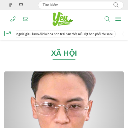
ng, người giàu luôn đặt lọ hoa bên trái bàn thờ, nếu đặt bên phải thì sao?
Cách
XÃ HỘI