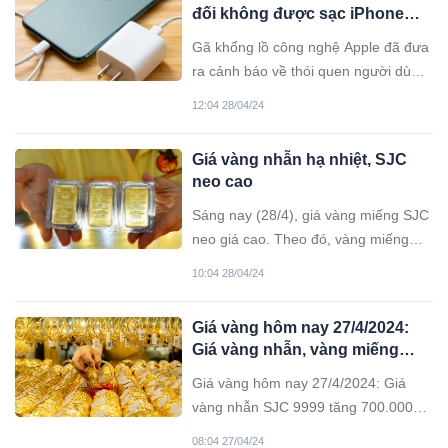
đối không được sạc iPhone
theo cách này vì rất dễ gây
Gã khổng lồ công nghệ Apple đã đưa
cháy nổ, nhiều người Việt đang
ra cảnh báo về thói quen người dùng
mắc phải cần thay đổi ngay!
để điện thoại sạc pin qua đêm khi
12:04 28/04/24
đang ngủ.
Giá vàng nhẫn hạ nhiệt, SJC
neo cao
Sáng nay (28/4), giá vàng miếng SJC
neo giá cao. Theo đó, vàng miếng
SJC trên mốc 85 triệu đồng/lượng.
10:04 28/04/24
Trong khi đó, giá vàng nhẫn bất ngờ
giảm.
Giá vàng hôm nay 27/4/2024:
Giá vàng nhẫn, vàng miếng
đồng loạt tăng
Giá vàng hôm nay 27/4/2024: Giá
vàng nhẫn SJC 9999 tăng 700.000
đồng/lượng, giá vàng miếng SJC tăng
08:04 27/04/24