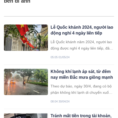
bên di ảnh
Lễ Quốc khánh 2024, người lao
động nghỉ 4 ngày liên tiếp
Lễ Quốc khánh năm 2024, người lao
động được nghỉ 4 ngày liên tiếp, đây
là đợt nghỉ lễ dài ngày sau 30/4-1/5.
05:05 01/05/24
Không khí lạnh áp sát, từ đêm
nay miền Bắc mưa giông mạnh
Theo dự báo, ngày 30/4, đang có bộ
phận không khí lạnh di chuyển xuống
phía Bắc, dự báo gần sáng ngày 1/5
08:04 30/04/24
sẽ ảnh hưởng đến khu vực Bắc Bộ.
Tránh mất tiền trong tài khoản,