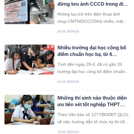
đừng lưu ảnh CCCD trong điện
thoại
Không lưu trữ trên điện thoại ảnh
chụp CMTND/CCCD/hộ chiếu, mật
khẩu truy cập ứng dụng ngân hàng.
08:04 30/04/24
Chỉ cài đặt các ứng dụng chính thức
trên Appstore và CH Play... để tránh
Nhiều trường đại học công bố
mất tiền trong tài khoản.
điểm chuẩn học bạ, từ 6
điểm/môn trúng tuyển
Tính đến ngày 29-4, đã có gần 20
trường đại học công bố điểm chuẩn
xét tuyển sớm theo phương thức xét
03:04 30/04/24
học bạ THPT, trong đó nhiều
ngành/chương trình đào tạo thí sinh
Những thí sinh nào thuộc diện
có học bạ đạt 6 điểm/môn có thể
ưu tiên xét tốt nghiệp THPT
trúng tuyển đại học.
năm 2024?
Theo Văn bản số 1277/BGDĐT-QLCL
về việc hướng dẫn tổ chức kỳ thi tốt
nghiệp Trung học Phổ thông năm
10:04 30/04/24