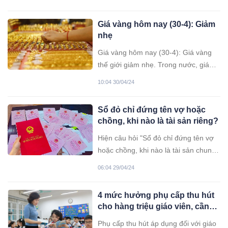
2024, Bộ Giáo dục và Đào tạo đã quy
định chi tiết các thí sinh thuộc diện ưu
Giá vàng hôm nay (30-4): Giảm
tiên khi xét tốt nghiệp THPT.
nhẹ
Giá vàng hôm nay (30-4): Giá vàng
thế giới giảm nhẹ. Trong nước, giá
kim loại màu vàng đang ở quanh mốc
10:04 30/04/24
85 triệu đồng/lượng.
Sổ đỏ chỉ đứng tên vợ hoặc
chồng, khi nào là tài sản riêng?
Hiện câu hỏi "Sổ đỏ chỉ đứng tên vợ
hoặc chồng, khi nào là tài sản chung,
khi nào là tài sản riêng?" được rất
06:04 29/04/24
nhiều người dân quan tâm.
4 mức hưởng phụ cấp thu hút
cho hàng triệu giáo viên, cần
phải chú ý kẻo bị thiệt
Phụ cấp thu hút áp dụng đối với giáo