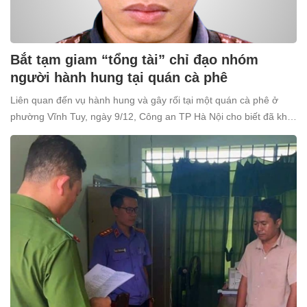
Bắt tạm giam “tổng tài” chỉ đạo nhóm
người hành hung tại quán cà phê
Liên quan đến vụ hành hung và gây rối tại một quán cà phê ở
phường Vĩnh Tuy, ngày 9/12, Công an TP Hà Nội cho biết đã khởi
tố và bắt tạm giam Nguyễn Văn Thiên (SN 1998, trú tại xã Ô
Diên, Hà Nội) để điều tra về tội “Gây rối trật tự công cộng”.