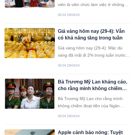
viên là viên chức làm việc ở những
vùng kinh tế mới, cơ sở kinh tế và
06:04 29/04/24
đảo xa đất liền, vùng biên giới có điều
kiện sinh hoạt đặc biệt khó khăn.
Giá vàng hôm nay (29-4): Vẫn
có khả năng tăng trong tuần
Giá vàng hôm nay (29-4): Mặc dù
vàng đã mất đi 2% trong tuần trước,
nhưng các chuyên gia lạc quan rằng,
06:04 29/04/24
kim loại quý này có khả năng tăng
trong tuần này khi nhu cầu vẫn đang
Bà Trương Mỹ Lan kháng cáo,
lành mạnh.
cho rằng mình không chiếm
đoạt tiền của SCB
Bà Trương Mỹ Lan cho rằng mình
không chiếm đoạt tiền của Ngân
hàng SCB mà do các nguyên nhân
09:04 28/04/24
khách quan trong việc tham gia tái cơ
cấu SCB dẫn đến có rủi ro.
Apple cảnh báo nóng: Tuyệt