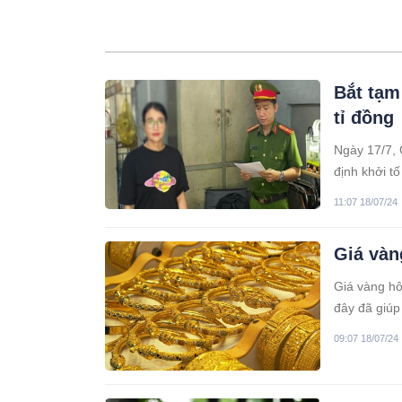
Bắt tạm
tỉ đồng
Ngày 17/7, 
định khởi tố
Thúy Kiều (
11:07 18/07/24
Chí Minh) để
Giá vàn
Giá vàng hô
đây đã giúp
09:07 18/07/24