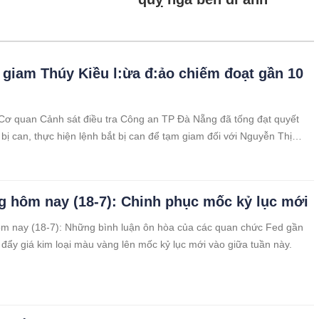
 giam Thúy Kiều l:ừa đ:ảo chiếm đoạt gần 10
Cơ quan Cảnh sát điều tra Công an TP Đà Nẵng đã tống đạt quyết
 bị can, thực hiện lệnh bắt bị can để tạm giam đối với Nguyễn Thị
SN 1978, hộ khẩu thường trú tại TP Đà Nẵng, chỗ ở hiện tại ở TP Hồ
 điều tra làm rõ hành vi lừa đảo chiếm đoạt tài sản.
g hôm nay (18-7): Chinh phục mốc kỷ lục mới
m nay (18-7): Những bình luận ôn hòa của các quan chức Fed gần
 đẩy giá kim loại màu vàng lên mốc kỷ lục mới vào giữa tuần này.