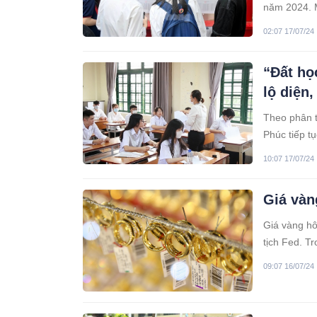
năm 2024. M
02:07 17/07/24
“Đất họ
lộ diện,
Theo phân t
Phúc tiếp t
10:07 17/07/24
Giá vàn
Giá vàng hô
tịch Fed. T
09:07 16/07/24