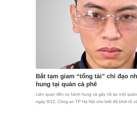
Bắt tạm giam “tổng tài” chỉ đạo 
hung tại quán cà phê
Liên quan đến vụ hành hung và gây rối tại một quá
ngày 9/12, Công an TP Hà Nội cho biết đã khởi tố 
Thiên (SN 1998, trú tại xã Ô Diên, Hà Nội) để điều tr
cộng”.