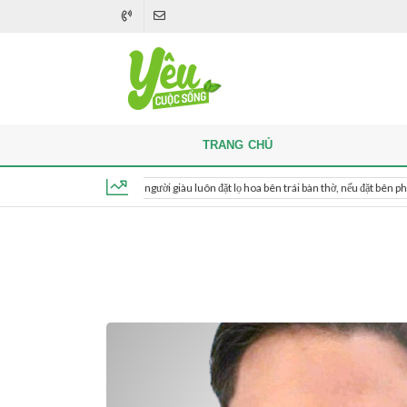
TRANG CHỦ
Khi thắp hương, người giàu luôn đặt lọ hoa bên trái bàn thờ, nếu đặt bên phải thì sao?
Thứ 7, ngày 8 tháng 8, 2026, 00:52:34