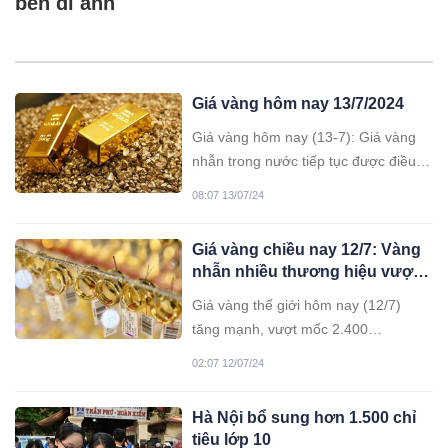
bên di ảnh
Giá vàng hôm nay 13/7/2024
Giá vàng hôm nay (13-7): Giá vàng
nhẫn trong nước tiếp tục được điều
chỉnh tăng mạnh với vàng một số
08:07 13/07/24
thương hiệu đã vượt giá vàng miếng.
Giá vàng chiều nay 12/7: Vàng
nhẫn nhiều thương hiệu vượt
vàng miếng SJC
Giá vàng thế giới hôm nay (12/7)
tăng mạnh, vượt mốc 2.400
USD/ounce. Trong nước, giá vàng
02:07 12/07/24
miếng SJC đứng yên, giao dịch ở
mức 76,98 triệu đồng/lượng; vàng
Hà Nội bổ sung hơn 1.500 chỉ
nhẫn SJC tăng mạnh theo giá thế
tiêu lớp 10