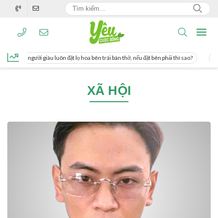
ng, người giàu luôn đặt lọ hoa bên trái bàn thờ, nếu đặt bên phải thì sao?
Cách 
XÃ HỘI