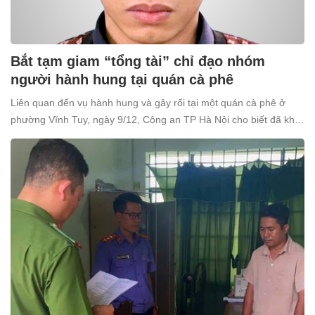
Bắt tạm giam “tổng tài” chỉ đạo nhóm
người hành hung tại quán cà phê
Liên quan đến vụ hành hung và gây rối tại một quán cà phê ở
phường Vĩnh Tuy, ngày 9/12, Công an TP Hà Nội cho biết đã khởi
tố và bắt tạm giam Nguyễn Văn Thiên (SN 1998, trú tại xã Ô
Diên, Hà Nội) để điều tra về tội “Gây rối trật tự công cộng”.