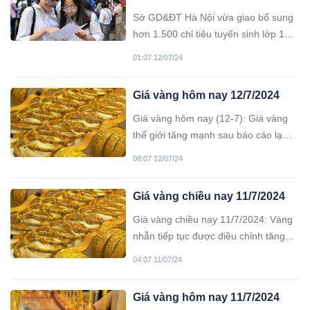
giới, giao dịch ở mức 76,7 triệu
đồng/lượng. Giá vàng nhẫn nhiều
Sở GD&ĐT Hà Nội vừa giao bổ sung
thương hiệu vượt giá vàng miếng
hơn 1.500 chỉ tiêu tuyển sinh lớp 10
SJC.
cho các trường THPT ngoài công lập,
01:07 12/07/24
trung tâm giáo dục nghề nghiệp -
giáo dục thường xuyên trên địa bàn
Giá vàng hôm nay 12/7/2024
TP.
Giá vàng hôm nay (12-7): Giá vàng
thế giới tăng mạnh sau báo cáo lạm
phát. Trong nước, giá vàng miếng ổn
08:07 12/07/24
định, vàng nhẫn tăng nhẹ.
Giá vàng chiều nay 11/7/2024
Giá vàng chiều nay 11/7/2024: Vàng
nhẫn tiếp tục được điều chỉnh tăng
thêm 200.000 đồng/lượng, áp sát giá
04:07 11/07/24
vàng miếng SJC, thế giới cũng tăng
mạnh.
Giá vàng hôm nay 11/7/2024