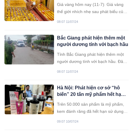
Giá vàng hôm nay (11-7): Giá vàng
thế giới nhích nhẹ sau phát biểu của
Chủ tịch Fed. Trong nước, giá vàng
08:07 11/07/24
miếng đứng yên, vàng nhẫn tăng
nhẹ.
Bắc Giang phát hiện thêm một
người dương tính với bạch hầu
Tỉnh Bắc Giang phát hiện thêm một
người dương tính với bạch hầu. Đây
là trường hợp tiếp xúc gần với bệnh
08:07 11/07/24
nhân Moong Thị B được phát hiện
ngày 7/7.
Hà Nội: Phát hiện cơ sở “hô
biến” 20 tấn mỹ phẩm hết hạn
thành hàng mới
Trên 50.000 sản phẩm là mỹ phẩm,
kem đánh răng đã hết hạn sử dụng
với tổng khối lượng trên 20 tấn đang
09:07 10/07/24
được tẩy date và in dập date mới đã
bị bắt quả tang và tạm giữ.