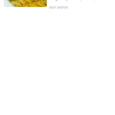
chờ đợi các tín hiệu về thời điểm cắt
08:07 10/07/24
giảm lãi suất của Fed. Trong nước,
vàng nhẫn tiếp tục giảm.
Giá vàng chiều nay 9/7/2024
Giá vàng chiều nay 9/7/2024: Vàng
nhẫn bất ngờ sụt giảm theo xu hướng
tuột dốc của giá vàng thế giới, riêng
03:07 09/07/24
vàng miếng SJC vẫn tiếp tục bất
động.
Giá vàng hôm nay (9-7): Đột
ngột giảm mạnh
Giá vàng hôm nay (9-7): Giá vàng thế
giới mất đi 1% vào đầu tuần do chịu
áp lực chốt lời. Trong nước, giá vàng
08:07 09/07/24
nhẫn cũng được điều chỉnh giảm
mạnh.
Giá vàng hôm nay 8/7/2024
Giá vàng hôm nay (8-7): Trong khi