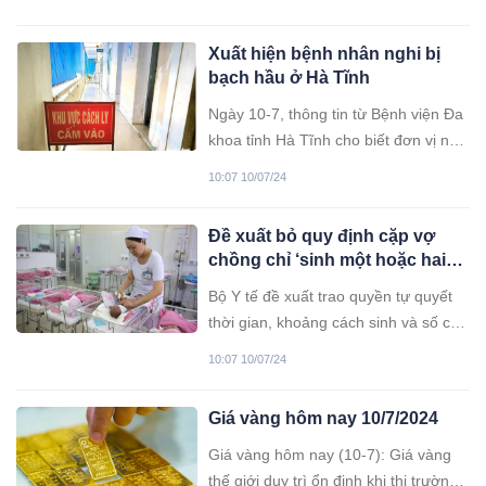
nghị (Hà Nội) để phục vụ cho việc
cấp chứng chỉ hành nghề mới.
Xuất hiện bệnh nhân nghi bị
bạch hầu ở Hà Tĩnh
Ngày 10-7, thông tin từ Bệnh viện Đa
khoa tỉnh Hà Tĩnh cho biết đơn vị này
vừa làm thủ tục cho chuyển một nam
10:07 10/07/24
bệnh nhân đến Bệnh viện Bệnh nhiệt
đới trung ương để xét nghiệm, điều trị
Đề xuất bỏ quy định cặp vợ
khi bệnh nhân này được chẩn đoán
chồng chỉ ‘sinh một hoặc hai
theo dõi bạch hầu.
con’
Bộ Y tế đề xuất trao quyền tự quyết
thời gian, khoảng cách sinh và số con
cho các cặp vợ chồng, đảm bảo phù
10:07 10/07/24
hợp điều kiện sức khỏe, thu nhập.
Giá vàng hôm nay 10/7/2024
Giá vàng hôm nay (10-7): Giá vàng
thế giới duy trì ổn định khi thị trường