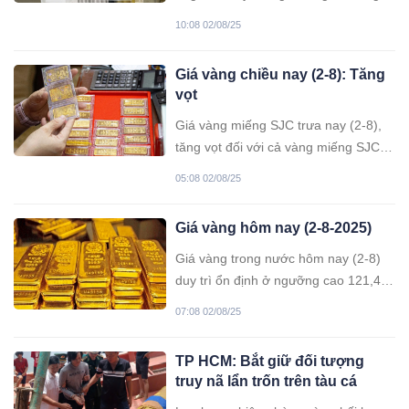
đỏ, không thể đi lại được.
10:08 02/08/25
Giá vàng chiều nay (2-8): Tăng
vọt
Giá vàng miếng SJC trưa nay (2-8),
tăng vọt đối với cả vàng miếng SJC
và vàng nhẫn. Cụ thể, tăng hơn 2
05:08 02/08/25
triệu đồng/lượng đối với vàng miếng,
lên mốc 123,5 triệu đồng/lượng; tăng
Giá vàng hôm nay (2-8-2025)
hơn 1 triệu đồng/lượng đối với vàng
nhẫn, lên mốc 119,5 triệu
Giá vàng trong nước hôm nay (2-8)
đồng/lượng.
duy trì ổn định ở ngưỡng cao 121,4
triệu đồng/lượng bán ra; trong khi đó,
07:08 02/08/25
giá vàng thế giới tiếp tục tăng so với
sáng qua, niêm yết quanh ngưỡng
TP HCM: Bắt giữ đối tượng
3.364 USD/ounce.
truy nã lẩn trốn trên tàu cá