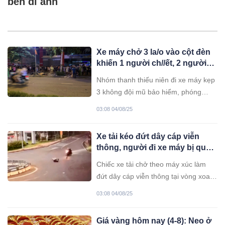
bên di ảnh
Xe máy chở 3 la/o vào cột đèn
khiến 1 người ch//ết, 2 người
nh/ập viện
Nhóm thanh thiếu niên đi xe máy kẹp
3 không đội mũ bảo hiểm, phóng
nhanh rồi đâm vào cột đèn ven
03:08 04/08/25
đường khiến 1 người chết, 2 người
nhập viện cấp cứu.
Xe tải kéo đứt dây cáp viễn
thông, người đi xe máy bị quật
văng giữa đường
Chiếc xe tải chở theo máy xúc làm
đứt dây cáp viễn thông tại vòng xoay
ở Lâm Đồng. Ít giờ sau, một người
03:08 04/08/25
đàn ông điều khiển xe máy vướng
vào sợi cáp ngã xe, bị thương nặng.
Giá vàng hôm nay (4-8): Neo ở