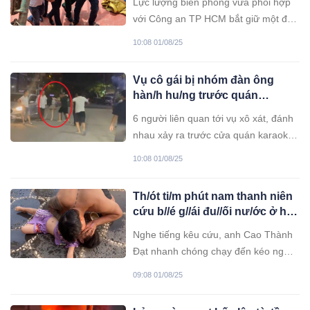
Lực lượng biên phòng vừa phối hợp
với Công an TP HCM bắt giữ một đối
tượng bị truy nã khi đang lẩn trốn trên
10:08 01/08/25
tàu cá cập cảng Cát Lở
Vụ cô gái bị nhóm đàn ông
hàn/h hu/ng trước quán
karaoke: Tạm giữ hìn/h s/ự 6
6 người liên quan tới vụ xô xát, đánh
người
nhau xảy ra trước cửa quán karaoke
P.T (phường Bãi Cháy, tỉnh Quảng
10:08 01/08/25
Ninh) đã bị công an tạm giữ hình sự.
Th/ót ti/m phút nam thanh niên
cứu b//é g//ái đu//ối nư/ớc ở hồ
bơi của villa
Nghe tiếng kêu cứu, anh Cao Thành
Đạt nhanh chóng chạy đến kéo người
mẹ cùng bé gái dưới hồ bơi villa lên
09:08 01/08/25
bờ. Lúc này, cháu bé đã có dấu hiệu
ngưng thở nhưng may mắn được anh