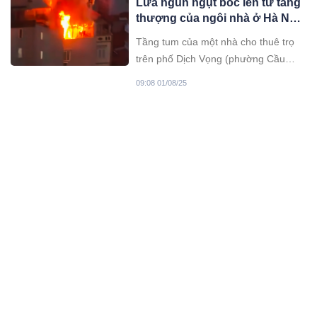
Lửa ngùn ngụt bốc lên từ tầng
Đạt hô hấp nhân tạo, cứu sống diệu
thượng của ngôi nhà ở Hà Nội,
kỳ.
dân hoảng hốt tháo chạy
Tầng tum của một nhà cho thuê trọ
trên phố Dịch Vọng (phường Cầu
Giấy, Hà Nội) bất ngờ bốc cháy dữ
09:08 01/08/25
dội.
Giá vàng chiều nay (1-8-2025)
Giá vàng hôm nay (1-8), vàng miếng
thương hiệu DOJI tăng giá ở cả hai
chiều và giao dịch ở mức cao, trong
05:08 01/08/25
khi vàng miếng và vàng nhẫn ở hầu
hết các thương hiệu đồng loạt đứng
Giá vàng hôm nay (1-8-2025)
yên so với hôm qua.
Giá vàng hôm nay 1/8, thị trường thế
giới đảo chiều tăng mạnh so với
phiên trước đó. Thị trường trong
11:08 01/08/25
nước, giá vàng miếng SJC và nhẫn
quay đầu giảm.