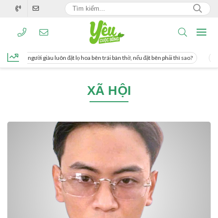
ng, người giàu luôn đặt lọ hoa bên trái bàn thờ, nếu đặt bên phải thì sao?
Cách
XÃ HỘI