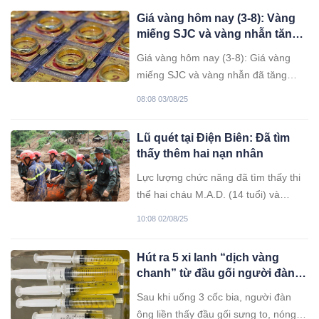
Giá vàng hôm nay (3-8): Vàng
miếng SJC và vàng nhẫn tăng
mạnh
Giá vàng hôm nay (3-8): Giá vàng
miếng SJC và vàng nhẫn đã tăng
mạnh 2,1 triệu đồng/lượng, lên mức
08:08 03/08/25
123,5 triệu đồng/lượng ở chiều bán
ra. Giá vàng thế giới cũng tăng mạnh
Lũ quét tại Điện Biên: Đã tìm
trước khi đóng cửa ở phiên giao dịch
thấy thêm hai nạn nhân
cuối tuần.
Lực lượng chức năng đã tìm thấy thi
thể hai cháu M.A.D. (14 tuổi) và
M.A.G. (12 tuổi), là nạn nhân trong
10:08 02/08/25
trận lũ quét kinh hoàng xảy ra tại bản
Háng Pu Xi, xã Xa Dung.
Hút ra 5 xi lanh “dịch vàng
chanh” từ đầu gối người đàn
ông sau khi uống 3 cốc bia
Sau khi uống 3 cốc bia, người đàn
ông liền thấy đầu gối sưng to, nóng