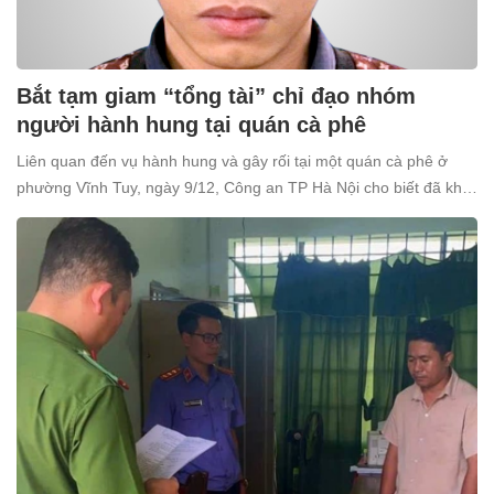
Bắt tạm giam “tổng tài” chỉ đạo nhóm
người hành hung tại quán cà phê
Liên quan đến vụ hành hung và gây rối tại một quán cà phê ở
phường Vĩnh Tuy, ngày 9/12, Công an TP Hà Nội cho biết đã khởi
tố và bắt tạm giam Nguyễn Văn Thiên (SN 1998, trú tại xã Ô
Diên, Hà Nội) để điều tra về tội “Gây rối trật tự công cộng”.