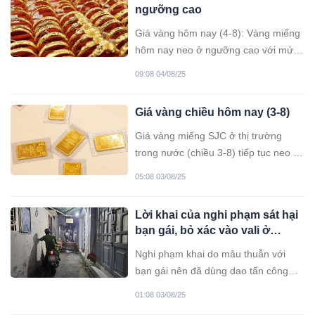
ngưỡng cao
Giá vàng hôm nay (4-8): Vàng miếng
hôm nay neo ở ngưỡng cao với mức
123,5 triệu đồng/lượng; giá vàng thế
09:08 04/08/25
giới giảm nhẹ so với sáng qua, niêm
yết quanh ngưỡng 3.359,1
Giá vàng chiều hôm nay (3-8)
USD/ounce.
Giá vàng miếng SJC ở thị trường
trong nước (chiều 3-8) tiếp tục neo ở
ngưỡng cao, niêm yết ở mức 121,5 -
05:08 03/08/25
123,5 triệu đồng/lượng (mua vào -
bán ra).
Lời khai của nghi phạm sát hại
bạn gái, bỏ xác vào vali ở
TP.HCM: Để xác của nạn nhân
Nghi phạm khai do mâu thuẫn với
trong nhà 2 ngày rồi phi tang
bạn gái nên đã dùng dao tấn công
khiến cô này tử vong.
01:08 03/08/25