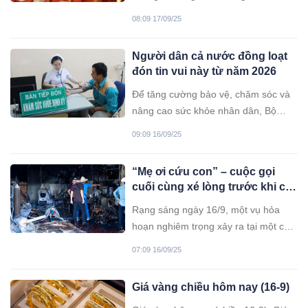
loạt tăng vọt. Tương tự, trên thị
08:09 17/09/25
trường vàng thế giới, giá vàng cũng
ghi nhận mức tăng chóng mặt đến
Người dân cả nước đồng loạt
10,2% nếu tính trong vòng 30 ngày
đón tin vui này từ năm 2026
qua.
Để tăng cường bảo vệ, chăm sóc và
nâng cao sức khỏe nhân dân, Bộ
Chính trị đã ban hành Nghị quyết 72-
09:09 16/09/25
NQ/TW ngày 9/9/2025 về 1 số giải
pháp, bao gồm việc miễn viện phí ở
“Mẹ ơi cứu con” – cuộc gọi
mức cơ bản cho người dân.
cuối cùng xé lòng trước khi cả
nhà 4 người mất trong vụ cháy
Rạng sáng ngày 16/9, một vụ hỏa
kinh hoàng ở Hà Nội
hoạn nghiêm trọng xảy ra tại một căn
nhà ở thôn Văn Giáp, xã Thường Tín,
07:09 16/09/25
thành phố Hà Nội đã làm bốn người
trong cùng một gia đình tử vong -
Giá vàng chiều hôm nay (16-9)
gồm hai vợ chồng và hai con nhỏ.