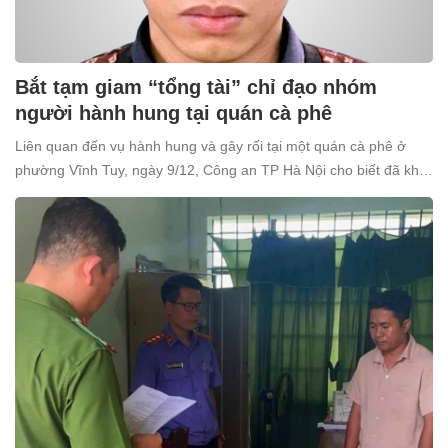
Bắt tạm giam “tổng tài” chỉ đạo nhóm
người hành hung tại quán cà phê
Liên quan đến vụ hành hung và gây rối tại một quán cà phê ở
phường Vĩnh Tuy, ngày 9/12, Công an TP Hà Nội cho biết đã khởi
tố và bắt tạm giam Nguyễn Văn Thiên (SN 1998, trú tại xã Ô
Diên, Hà Nội) để điều tra về tội “Gây rối trật tự công cộng”.