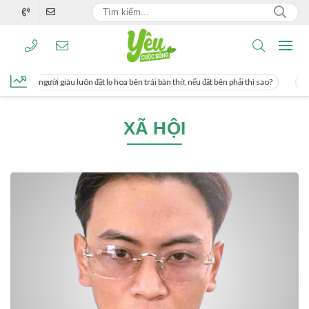
ng, người giàu luôn đặt lọ hoa bên trái bàn thờ, nếu đặt bên phải thì sao?
Cách
XÃ HỘI