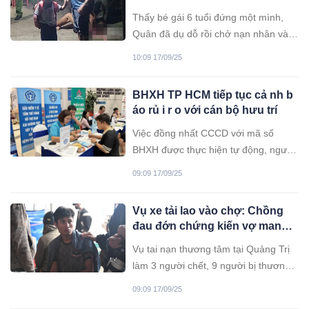
3.661,7 USD/ounce.
đêm truy tìm
Thấy bé gái 6 tuổi đứng một mình,
Quân đã dụ dỗ rồi chở nạn nhân vào
vườn mãng cầu. Công an truy tìm
10:09 17/09/25
dấu vết trong đêm và phát hiện đối
tượng giữ cháu bé tại chòi canh
BHXH TP HCM tiếp tục cả nh b
vườn.
áo rủ i r o với cán bộ hưu trí
Việc đồng nhất CCCD với mã số
BHXH được thực hiện tự động, người
tham gia BHXH không cần khai báo
09:09 17/09/25
hay thực hiện bất kỳ thao tác nào
Vụ xe tải lao vào chợ: Chồng
đau đớn chứng kiến vợ mang
bầ u 8 tháng t ử nạ n
Vụ tai nạn thương tâm tại Quảng Trị
làm 3 người chết, 9 người bị thương,
để lại nỗi đau lớn cho gia đình nạn
09:09 17/09/25
nhân và sự bàng hoàng của những