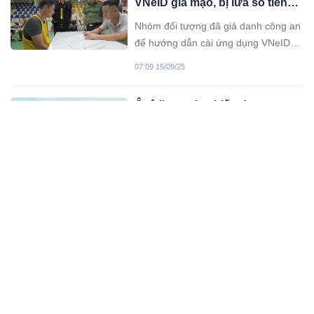
VNeID giả mạo, bị lừa số tiền
triệu đồng ở chiều bán ra.
hơn 160 tỷ đồng
Nhóm đối tượng đã giả danh công an
để hướng dẫn cài ứng dụng VNeID
giả mạo chứa mã độc rồi chiếm
07:09 15/09/25
quyền kiểm soát điện thoại của nạn
nhân.
Ô tô limousine biến dạng sau
tai nạn liên hoàn, người bị
thương nằm la liệt trên cao tốc
Tai nạn liên hoàn giữa 4 xe đã xảy ra
trên tuyến cao tốc Pháp Vân - Ninh
Bình khiến một ô tô limousine bị lật
03:09 15/09/25
nghiêng, biến dạng.
Nữ shipper tố bị khách hàng
hanhhung
Theo trình bày của nữ shipper, sau
khi nhận hàng nhưng khách không
chịu trả tiền, chị đã quay lại nhà trao
03:09 15/09/25
đổi và bị hành hung phải nhập viện