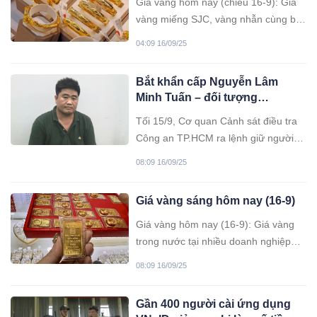
Giá vàng hôm nay (chiều 16-9): Giá
vàng miếng SJC, vàng nhẫn cùng bật
tăng; giá vàng miếng niêm yết ở mức
04:09 16/09/25
130 triệu đồng/lượng mua vào và 132
triệu đồng/lượng bán ra, tăng
Bắt khẩn cấp Nguyễn Lâm
900.000 đồng mỗi lượng so với hôm
Minh Tuấn – đối tượng
qua.
hanhung cụ ông giữa giao lộ
Tối 15/9, Cơ quan Cảnh sát điều tra
sau khi va chạm giao thông
Công an TP.HCM ra lệnh giữ người
trong trường hợp khẩn cấp đối với
08:09 16/09/25
Nguyễn Lâm Minh Tuấn (SN 1986)
để điều tra về hành vi Gây rối trật tự
Giá vàng sáng hôm nay (16-9)
công cộng.
Giá vàng hôm nay (16-9): Giá vàng
trong nước tại nhiều doanh nghiệp
lớn đang bán ra ở mức thấp nhất
08:09 16/09/25
trong hơn 1 tuần qua. So với vùng
đỉnh sát 136 triệu đồng/lượng, mỗi
Gần 400 người cài ứng dụng
lượng vàng miếng đã giảm gần 6