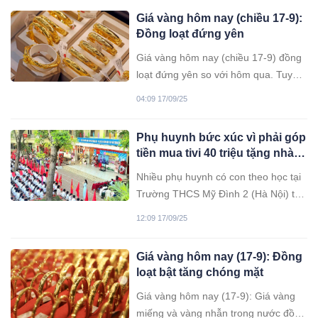
người chứng kiến.
Giá vàng hôm nay (chiều 17-9):
Đồng loạt đứng yên
Giá vàng hôm nay (chiều 17-9) đồng
loạt đứng yên so với hôm qua. Tuy
nhiên, cả giá vàng nhẫn và giá vàng
04:09 17/09/25
miếng vẫn giao dịch ở mức rất cao.
Phụ huynh bức xúc vì phải góp
tiền mua tivi 40 triệu tặng nhà
trường
Nhiều phụ huynh có con theo học tại
Trường THCS Mỹ Đình 2 (Hà Nội) tỏ
ra bức xúc khi ngay đầu năm học mới
12:09 17/09/25
đã được vận động đóng góp, mua
một chiếc tivi 100 inch trị giá 40 triệu
Giá vàng hôm nay (17-9): Đồng
đồng để tặng nhà trường.
loạt bật tăng chóng mặt
Giá vàng hôm nay (17-9): Giá vàng
miếng và vàng nhẫn trong nước đồng