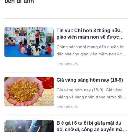
bên di ảnh
Tin vui: Chỉ hơn 3 tháng nữa,
giáo viên mầm non sẽ được
hưởng “đặc quyền” lớn
Chính sách mới mang đến quyền lợi
đặc biệt cho giáo viên mầm non khi
muốn về hưu sớm hoặc kéo dài thời
03:09 18/09/25
gian công tác. Đây được xem là bước
tiến quan trọng, góp phần đảm bảo
Giá vàng sáng hôm nay (18-9)
đời sống và an tâm nghề nghiệp cho
đội ngũ “nuôi dạy trẻ”.
Giá vàng hôm nay (18-9): Giá vàng
miếng và vàng nhẫn trong nước đồng
loạt “đứng im” ở cả 2 chiều mua vào
08:09 18/09/25
và bán ra sau ngày bật tăng chóng
mặt; giá vàng thế giới tăng nhẹ so với
B é gá i 6 tu ổi bị gã lạ mặt dụ
sáng qua, niêm yết quanh ngưỡng
dỗ, chở đi, công an xuyên màn