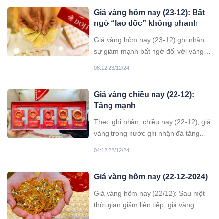
Giá vàng hôm nay (23-12): Bất
ngờ “lao dốc” không phanh
Giá vàng hôm nay (23-12) ghi nhận
sự giảm mạnh bất ngờ đối với vàng
miếng trong nước, với mức giảm tối
08:12 23/12/24
đa lên đến 2,4 triệu đồng ở chiều
mua và 1,9 triệu đồng ở chiều bán.
Giá vàng chiều nay (22-12):
Tăng mạnh
Theo ghi nhận, chiều nay (22-12), giá
vàng trong nước ghi nhận đà tăng
mạnh, với vàng nhẫn và vàng miếng
04:12 22/12/24
đều đạt mốc 84,4 triệu đồng/lượng.
Giá vàng hôm nay (22-12-2024)
Giá vàng hôm nay (22/12): Sau một
thời gian giảm liên tiếp, giá vàng
trong nước đã bất ngờ đảo chiều và