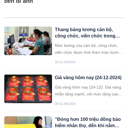
bên di ảnh
Thang bảng lương cán bộ,
công chức, viên chức trong
năm 2025
Mức lương của cán bộ, công chức,
viên chức được tính theo mức lương
cơ sở 2,34 triệu đồng/tháng nhân với
10:12 24/12/24
hệ số lương được hưởng.
Giá vàng hôm nay (24-12-2024)
Giá vàng hôm nay (24-12): Giá vàng
nhẫn tăng mạnh, với mức tăng cao
nhất là 700.000 đồng cả giá mua và
08:12 24/12/24
bán.
“Đóng hơn 100 triệu đồng bảo
hiểm nhân thọ, đến khi nằm