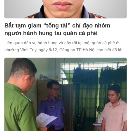
Bắt tạm giam “tổng tài” chỉ đạo nhóm
người hành hung tại quán cà phê
Liên quan đến vụ hành hung và gây rối tại một quán cà phê ở
phường Vĩnh Tuy, ngày 9/12, Công an TP Hà Nội cho biết đã khởi
tố và bắt tạm giam Nguyễn Văn Thiên (SN 1998, trú tại xã Ô
Diên, Hà Nội) để điều tra về tội “Gây rối trật tự công cộng”.