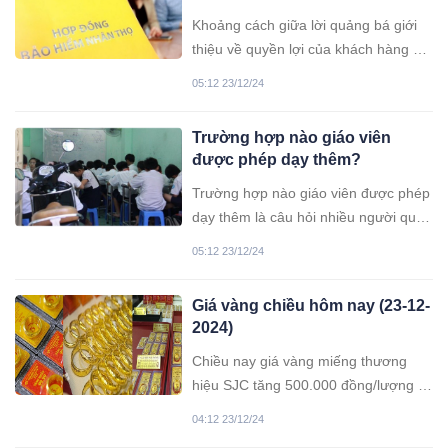
viện, tôi quyết định hủy hợp
Khoảng cách giữa lời quảng bá giới
đồng bởi lý do không thể chấp
thiệu về quyền lợi của khách hàng khi
nhận này”
mua bảo hiểm nhân thọ trước khi ký
05:12 23/12/24
kết hợp đồng đến khi xảy ra vấn đề là
rất xa. Đó là lý do mà nữ nhân viên
Trường hợp nào giáo viên
văn phòng quyết định chấm dứt hợp
được phép dạy thêm?
đồng sau 5 năm đóng bảo hiểm.
Trường hợp nào giáo viên được phép
dạy thêm là câu hỏi nhiều người quan
tâm.
05:12 23/12/24
Giá vàng chiều hôm nay (23-12-
2024)
Chiều nay giá vàng miếng thương
hiệu SJC tăng 500.000 đồng/lượng ở
cả hai chiều mua vào-bán ra. Trong
04:12 23/12/24
khi đó