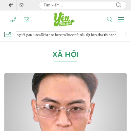
ng, người giàu luôn đặt lọ hoa bên trái bàn thờ, nếu đặt bên phải thì sao?
Cách
XÃ HỘI