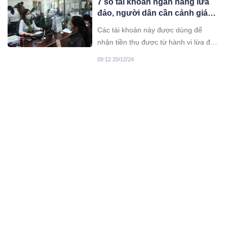
7 số tài khoản ngân hàng lừa
và bán ra. Riêng vàng nhẫn vẫn duy
đảo, người dân cần cảnh giác
trì ở mức cao.
không chuyển tiền!
Các tài khoản này được dùng để
nhận tiền thu được từ hành vi lừa đảo
chiếm đoạt tài sản, sau đó tiếp tục
09:12 20/12/24
chuyển khoản sang các tài khoản
ngân hàng khác.
Giá vàng hôm nay (20-12): Tiếp
tục giảm
Giá vàng hôm nay (20-12): Giá vàng
trong nước giảm mạnh, với giá vàng
miếng được điều chỉnh giảm cao nhất
08:12 20/12/24
1 triệu đồng xuống 84,1 triệu
đồng/lượng bán ra.
Giá vàng hôm nay (chiều 19-
12): Tiếp tục lao dốc
Giá vàng hôm nay (chiều 19-12) tiếp
tục chứng kiến sự sụt giảm mạnh của
giá vàng SJC, với mức giảm dao