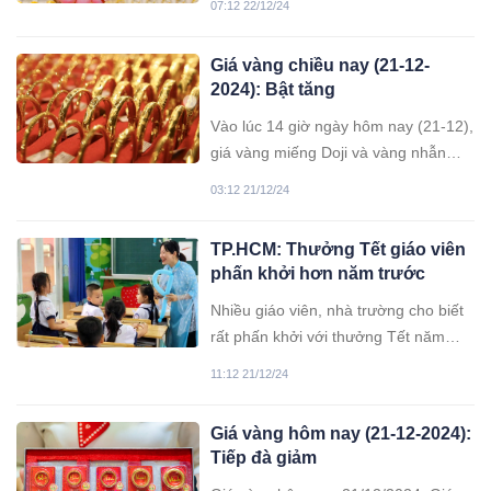
07:12 22/12/24
tăng mạnh. Cụ thể, giá vàng miếng
của hầu hết các thương hiệu đã tăng
Giá vàng chiều nay (21-12-
lên tới 600.000 đồng.
2024): Bật tăng
Vào lúc 14 giờ ngày hôm nay (21-12),
giá vàng miếng Doji và vàng nhẫn
trên thị trường trong nước đồng loạt
03:12 21/12/24
tăng, trong khi giá vàng SJC không
thay đổi.
TP.HCM: Thưởng Tết giáo viên
phấn khởi hơn năm trước
Nhiều giáo viên, nhà trường cho biết
rất phấn khởi với thưởng Tết năm
nay. Thưởng Tết từ 10 đến hơn 20
11:12 21/12/24
triệu đồng Theo báo Tuổi trẻ online,
“Trường chúng tôi không gọi là
Giá vàng hôm nay (21-12-2024):
thưởng Tết mà là khoản thu nhập
Tiếp đà giảm
tăng thêm cho giáo viên dịp giáp Tết