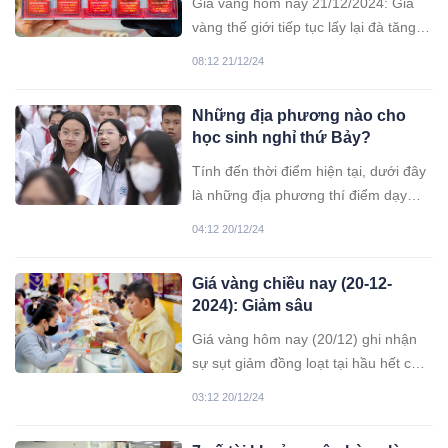
– ngoài tiền lương. Hiện
Giá vàng hôm nay 21/12/2024: Giá
vàng thế giới tiếp tục lấy lại đà tăng,
trong khi đó, giá vàng trong nước lại
08:12 21/12/24
giảm mạnh
Những địa phương nào cho
học sinh nghỉ thứ Bảy?
Tính đến thời điểm hiện tại, dưới đây
là những địa phương thí điểm dạy
học 5 ngày/tuần, cho học sinh nghỉ
04:12 20/12/24
trọn thứ Bảy, Chủ nhật.
Giá vàng chiều nay (20-12-
2024): Giảm sâu
Giá vàng hôm nay (20/12) ghi nhận
sự sụt giảm đồng loạt tại hầu hết các
thương hiệu trong nước. Mức giảm
03:12 20/12/24
mạnh nhất lên tới 500.000
đồng/lượng ở cả hai chiều mua vào