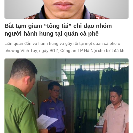
Bắt tạm giam “tổng tài” chỉ đạo nhóm
người hành hung tại quán cà phê
Liên quan đến vụ hành hung và gây rối tại một quán cà phê ở
phường Vĩnh Tuy, ngày 9/12, Công an TP Hà Nội cho biết đã khởi
tố và bắt tạm giam Nguyễn Văn Thiên (SN 1998, trú tại xã Ô
Diên, Hà Nội) để điều tra về tội “Gây rối trật tự công cộng”.