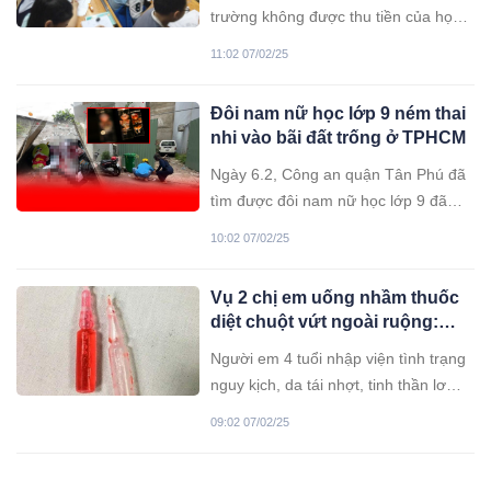
trường không được thu tiền của học
sinh và chỉ dành cho các đối tượng
11:02 07/02/25
học sinh đăng kí học thêm theo từng
môn học.
Đôi nam nữ học lớp 9 ném thai
nhi vào bãi đất trống ở TPHCM
Ngày 6.2, Công an quận Tân Phú đã
tìm được đôi nam nữ học lớp 9 đã
ném thai nhi vào bãi đất trống trên
10:02 07/02/25
đường Nguyễn Hữu Dật, phường Tây
Thạnh.
Vụ 2 chị em uống nhầm thuốc
diệt chuột vứt ngoài ruộng:
Người em 4 tuổi đã tuvong
Người em 4 tuổi nhập viện tình trạng
nguy kịch, da tái nhợt, tinh thần lơ
mơ, tiền hôn mê, có biểu hiện co giật
09:02 07/02/25
nghi uống nhầm thuốc diệt chuột.