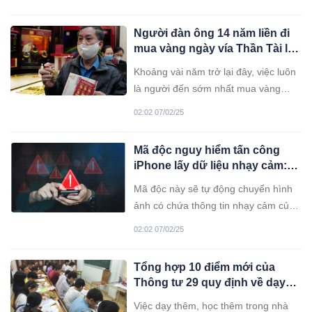
bỏ trốn đến nay chưa xuất trình.
Người đàn ông 14 năm liền đi
mua vàng ngày vía Thần Tài lúc
rạng sáng: Dù giá vàng có cao
Khoảng vài năm trở lại đây, việc luôn
nữa vẫn mua
là người đến sớm nhất mua vàng
trong ngày Thần Tài đã khiến ông Tô
02:02 07/02/25
Hòa Bình trở thành “người nổi tiếng”
bất đắc dĩ.
Mã độc nguy hiểm tấn công
iPhone lấy dữ liệu nhạy cảm:
Xóa ngay những ứng dụng này
Mã độc này sẽ tự động chuyển hình
ảnh có chứa thông tin nhạy cảm của
người dùng đến máy chủ do kẻ tấn
02:02 07/02/25
công kiểm soát.
Tổng hợp 10 điểm mới của
Thông tư 29 quy định về dạy
thêm, học thêm
Việc dạy thêm, học thêm trong nhà