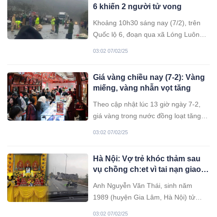
6 khiến 2 người tử vong
Khoảng 10h30 sáng nay (7/2), trên
Quốc lộ 6, đoạn qua xã Lóng Luông,
huyện Vân Hồ, tỉnh Sơn La, đã xảy ra
03:02 07/02/25
vụ va chạm giữa một xe ô tô bán tải
và một xe máy.
Giá vàng chiều nay (7-2): Vàng
miếng, vàng nhẫn vọt tăng
Theo cập nhật lúc 13 giờ ngày 7-2,
giá vàng trong nước đồng loạt tăng
so với phiên chiều hôm qua.
03:02 07/02/25
Hà Nội: Vợ trẻ khóc thảm sau
vụ chồng ch:et vì tai nạn giao
thông, khẩn cầu cộng đồng
Anh Nguyễn Văn Thái, sinh năm
mạng giúp đỡ
1989 (huyện Gia Lâm, Hà Nội) tử
vong sau vụ tai nạn giao thông, tài xế
03:02 07/02/25