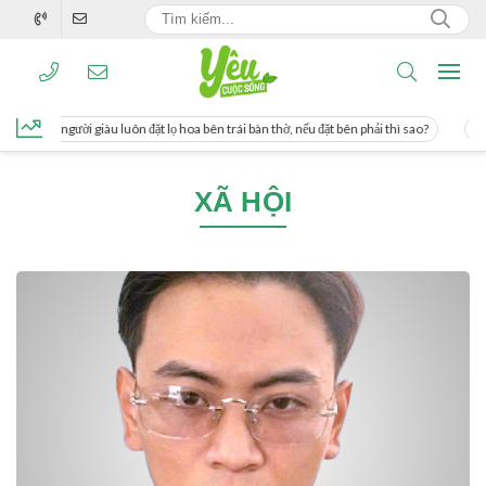
ơng, người giàu luôn đặt lọ hoa bên trái bàn thờ, nếu đặt bên phải thì sao?
Các
XÃ HỘI