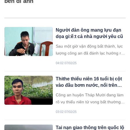
bên di ảnh
Người đàn ông mang lựu đạn
dọa gi:ế:t cả nhà người yêu cũ
Sau một giờ vận động bất thành, lực
lượng công an đã đánh lạc hướng rồi
ập vào khống chế thành công, tước
04:02 07/02/25
quả lựu đạn trên tay người đàn ông
lụy tình.
Thithe thiếu niên 16 tuổi bị cột
vào đầu bơm nước, nổi trên
kênh ở Đồng Tháp
Công an huyện Tháp Mười đang làm
rõ vụ thiếu niên tử vong bất thường
dưới kênh Trâm Bầu, thi thể bị buộc
03:02 07/02/25
vào đầu bơm nước.
Tai nạn giao thông trên quốc lộ