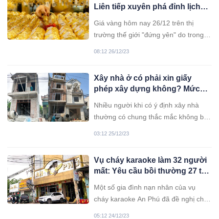
Liên tiếp xuyên phá đỉnh lịch
sử
Giá vàng hôm nay 26/12 trên thị
trường thế giới "đứng yên" do trong
kỳ nghỉ lễ. Giá vàng trong nước tiếp
08:12 26/12/23
tục lập đỉnh mới, vượt mốc 78 triệu
đồng/lượng.
Xây nhà ở có phải xin giấy
phép xây dựng không? Mức
phạt khi xây dựng nhà ở không
Nhiều người khi có ý định xây nhà
có giấy phép
thường có chung thắc mắc không biết
có cần phải xin giấy phép xây dựng
03:12 25/12/23
hay không.
Vụ cháy karaoke làm 32 người
mất: Yêu cầu bồi thường 27 tỷ
đồng
Một số gia đình nạn nhân của vụ
cháy karaoke An Phú đã đề nghị chủ
quán phải bồi thường thêm từ vài
05:12 24/12/23