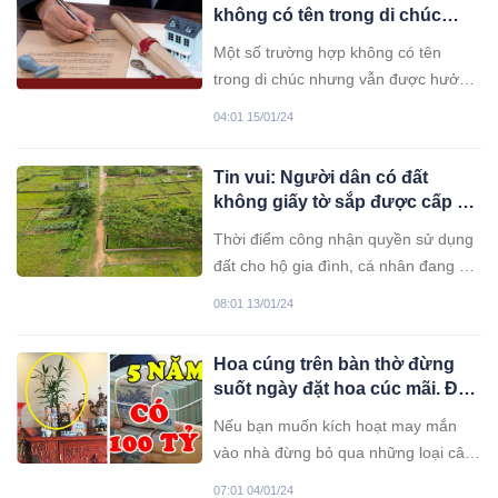
không có tên trong di chúc
nhưng vẫn được hưởng thừa
Một số trường hợp không có tên
kế nhà đất
trong di chúc nhưng vẫn được hưởng
thừa kế nhà đất theo quy định pháp
04:01 15/01/24
luật. Đó là những trường hợp nào?
Tin vui: Người dân có đất
không giấy tờ sắp được cấp sổ
đỏ
Thời điểm công nhận quyền sử dụng
đất cho hộ gia đình, cá nhân đang sử
dụng đất, không có giấy tờ về quyền
08:01 13/01/24
sử dụng đất, không vi phạm pháp luật
về đất đai, không thuộc trường hợp
Hoa cúng trên bàn thờ đừng
giao đất trái thẩm quyền đến trước
suốt ngày đặt hoa cúc mãi. Đây
ngày 1/7/2014.
mới là loại cây, loại hoa may
Nếu bạn muốn kích hoạt may mắn
mắn, giàu nhanh chóng mặt
vào nhà đừng bỏ qua những loại cây
này cực kỳ may mắn, hút tài lộc vào
07:01 04/01/24