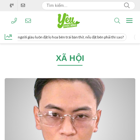
ng, người giàu luôn đặt lọ hoa bên trái bàn thờ, nếu đặt bên phải thì sao?
Cách
XÃ HỘI