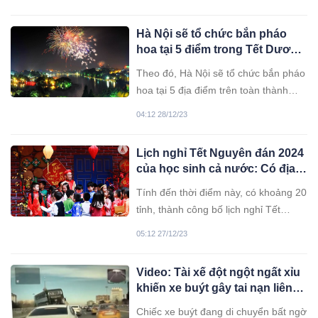
nhà.
Hà Nội sẽ tổ chức bắn pháo
hoa tại 5 điểm trong Tết Dương
lịch
Theo đó, Hà Nội sẽ tổ chức bắn pháo
hoa tại 5 địa điểm trên toàn thành
phố trong dịp Tết Dương lịch 2024.
04:12 28/12/23
Lịch nghỉ Tết Nguyên đán 2024
của học sinh cả nước: Có địa
phương cho nghỉ nửa tháng
Tính đến thời điểm này, có khoảng 20
tỉnh, thành công bố lịch nghỉ Tết
Nguyên đán 2024 cho học sinh, trong
05:12 27/12/23
đó có địa phương nghỉ nửa tháng
nhưng có địa phương chỉ cho học
Video: Tài xế đột ngột ngất xỉu
sinh nghỉ một tuần.
khiến xe buýt gây tai nạn liên
hoàn
Chiếc xe buýt đang di chuyển bất ngờ