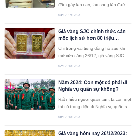
đâm gãy lan can, lao sang làn đường
ngược chiều rồi va chạm với nhiều
04:12 27/12/23
phương tiện.
Giá vàng SJC chính thức cán
mốc lịch sử hơn 80 triệu
đồng/lượng
Chỉ trong vài tiếng đồng hồ sau khi
mở cửa sáng 26/12, giá vàng SJC đã
tăng hơn 1,5 triệu đồng/lượng và
02:12 26/12/23
vượt mốc 80 triệu đồng/lượng.
Năm 2024: Con một có phải đi
Nghĩa vụ quân sự không?
Rất nhiều người quan tâm, là con một
thì có trong diện đi Nghĩa vụ quân sự
năm 2024 hay không?
08:12 26/12/23
Giá vàng hôm nay 26/12/2023: