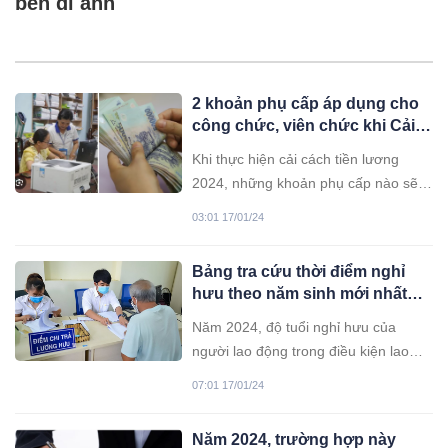
bên di ảnh
2 khoản phụ cấp áp dụng cho
công chức, viên chức khi Cải
cách tiền lương 2024
Khi thực hiện cải cách tiền lương
2024, những khoản phụ cấp nào sẽ
được áp dụng?
03:01 17/01/24
Bảng tra cứu thời điểm nghỉ
hưu theo năm sinh mới nhất
2024
Năm 2024, độ tuổi nghỉ hưu của
người lao động trong điều kiện lao
động bình thường đối với lao động
07:01 17/01/24
nam sẽ là 61 tuổi, lao động nữ sẽ là
56 tuổi 4 tháng.
Năm 2024, trường hợp này