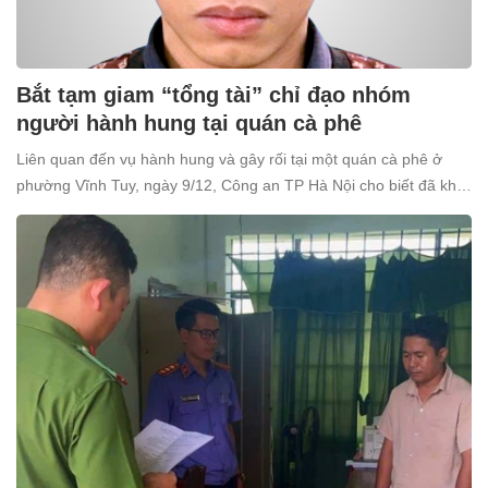
Bắt tạm giam “tổng tài” chỉ đạo nhóm
người hành hung tại quán cà phê
Liên quan đến vụ hành hung và gây rối tại một quán cà phê ở
phường Vĩnh Tuy, ngày 9/12, Công an TP Hà Nội cho biết đã khởi
tố và bắt tạm giam Nguyễn Văn Thiên (SN 1998, trú tại xã Ô
Diên, Hà Nội) để điều tra về tội “Gây rối trật tự công cộng”.