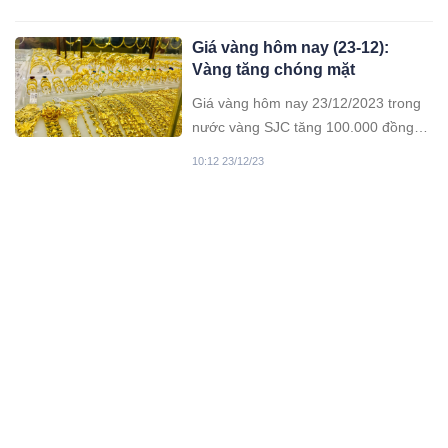
trăm triệu đến vài tỷ đồng.
Giá vàng hôm nay (23-12):
Vàng tăng chóng mặt
Giá vàng hôm nay 23/12/2023 trong
nước vàng SJC tăng 100.000 đồng
chiều bán ra, vững trên đỉnh cao lịch
10:12 23/12/23
sử gần 77 triệu đồng/lượng.
Sập trần gỗ trong lớp học,
nhiều học sinh bị thương phải
nhập viện
Vụ sập trần gỗ phòng học xảy ra
sáng 21/12 tại trường Phổ thông
Hermann Gmeiner, thành phố Vinh
11:12 21/12/23
(Nghệ An) khiến nhiều học sinh bị
thương, phải nhập viện.
Va chạm kinh hoàng trên
đường tránh Nam Hải Vân, 4
người mắc kẹt, 2 xe tải hư
Nguyên nhân vụ việc hiện vẫn đang