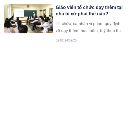
thuẫn chi tiêu tiền.
Giáo viên tổ chức dạy thêm tại
nhà bị xử phạt thế nào?
Tổ chức, cá nhân vi phạm quy định
về dạy thêm, học thêm, tuỳ theo tính
chất và mức độ vi phạm sẽ bị xử lý
02:02 24/02/25
theo các quy định của pháp luật.
Giáo viên trường tư có phải
tuân thủ quy định về dạy thêm?
Khi Thông tư 29 về dạy thêm, học
thêm được ban hành, nhiều người
cho rằng quy định này chỉ áp dụng
10:02 24/02/25
đối với các trường công lập và giáo
viên thuộc trường công lập.
Nhóm thanh niên cầm kiế:m lao
vào sân bóng đe dọa, bắt cầu
thủ quỳ gối
Trên mạng xã hội đang lan truyền
đoạn clip ghi lại cảnh một nhóm