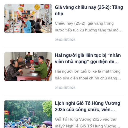
Giá vàng chiều nay (25-2): Tăng
nhẹ
Chiều nay (25-2), giá vàng trong
nước tiếp tục xu hướng tăng tại một
số thương hiệu, đáng chú ý là vàng
05:02 25/02/25
miếng Bảo Tín Minh Châu.
Hai người già liên tục bị “nhân
viên nhà mạng” gọi điện đe
dọa
Hai người lớn tuổi bị kẻ lạ mặt thông
báo sim điện thoại chính chủ đang
kêu gọi số tiền từ thiện lớn. Kẻ lừa
04:02 25/02/25
đảo yêu cầu hai ông bà chuyển tiền
vào tài khoản nếu không công an sẽ
Lịch nghỉ Giỗ Tổ Hùng Vương
triệu tập làm việc.
2025 của công chức, viên
chức, người lao động
Giỗ Tổ Hùng Vương 2025 vào thứ
mấy? Nghỉ lễ Giỗ Tổ Hùng Vương