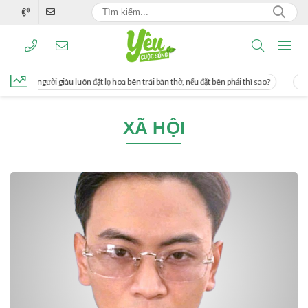
ng, người giàu luôn đặt lọ hoa bên trái bàn thờ, nếu đặt bên phải thì sao?
Cách 
XÃ HỘI