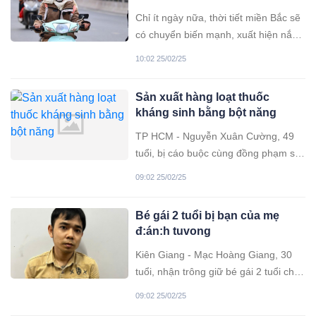
Chỉ ít ngày nữa, thời tiết miền Bắc sẽ
có chuyển biến mạnh, xuất hiện nắng
liên tục dù hiện nay còn đang mưa
10:02 25/02/25
rét. Nhiệt độ ở thủ đô Hà Nội được dự
báo tăng cao nhất đến 28 độ.
Sản xuất hàng loạt thuốc
kháng sinh bằng bột năng
TP HCM - Nguyễn Xuân Cường, 49
tuổi, bị cáo buộc cùng đồng phạm sử
dụng bột năng sản xuất nhiều loại
09:02 25/02/25
thuốc chữa bệnh giả, trong đó có
kháng sinh cho trẻ em, thu về 7,7 tỷ
Bé gái 2 tuổi bị bạn của mẹ
đồng.
đ:án:h tuvong
Kiên Giang - Mạc Hoàng Giang, 30
tuổi, nhận trông giữ bé gái 2 tuổi cho
cô bạn nhưng đã dùng tấm ván, ống
09:02 25/02/25
nước đánh cháu bé tử vong.