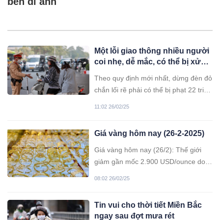
bên di ảnh
Một lỗi giao thông nhiều người
coi nhẹ, dễ mắc, có thể bị xử
phạt tới 22 triệu đồng, trừ 10
Theo quy định mới nhất, dừng đèn đỏ
điểm GPLX
chắn lối rẽ phải có thể bị phạt 22 triệu
đồng, trừ 10 điểm GPLX trong trường
11:02 26/02/25
hợp này.
Giá vàng hôm nay (26-2-2025)
Giá vàng hôm nay (26/2): Thế giới
giảm gần mốc 2.900 USD/ounce do
áp lực chốt lời, trong khi giá vàng
08:02 26/02/25
trong nước duy trì ổn định.
Tin vui cho thời tiết Miền Bắc
ngay sau đợt mưa rét