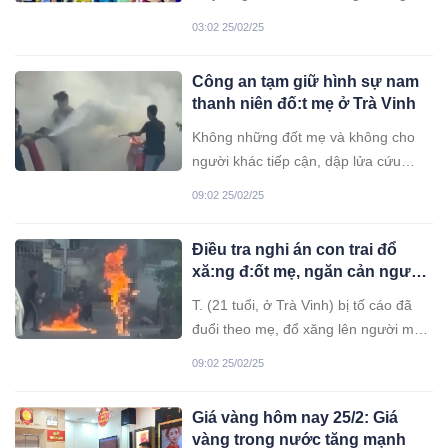
2025 được nghỉ bao nhiêu ngày, hãy
03:02 25/02/25
cùng tìm hiểu.
Công an tạm giữ hình sự nam
thanh niên đố:t mẹ ở Trà Vinh
Không những đốt mẹ và không cho
người khác tiếp cận, dập lửa cứu
người, Dương Quốc Trung ở TP.Trà
09:02 25/02/25
Vinh, tỉnh Trà Vinh còn dùng côn nhị
khúc, gạch, đá đánh vào vùng đầu và
Điều tra nghi án con trai đổ
người nạn nhân. Nam thanh niên đốt
xă:ng đ:ốt mẹ, ngăn cản người
mẹ đã bị Công an tạm giữ hình sự.
dập lửa
T. (21 tuổi, ở Trà Vinh) bị tố cáo đã
đuổi theo mẹ, đổ xăng lên người mẹ
và châm lửa đốt. Khi nạn nhân đang
09:02 25/02/25
bốc cháy, T. vẫn tiếp tục đổ thêm
xăng và ngăn cản hàng xóm dập lửa.
Giá vàng hôm nay 25/2: Giá
vàng trong nước tăng mạnh