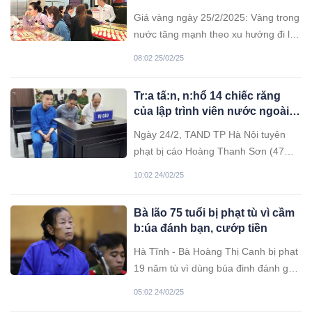
Giá vàng ngày 25/2/2025: Vàng trong
nước tăng mạnh theo xu hướng đi lên
của giá vàng thế giới, tiến sát mức
08:02 25/02/25
đỉnh kỷ lục 2.954,69 USD/ounce.
Tr:a tấ:n, n:hổ 14 chiếc răng
của lập trình viên nước ngoài,
ép viết game đá:nh b:ạc
Ngày 24/2, TAND TP Hà Nội tuyên
phạt bị cáo Hoàng Thanh Sơn (47
tuổi, ở Hà Nội) 24 năm tù về tội Cố ý
10:02 24/02/25
gây thương tích và Bắt giữ người trái
pháp luật. Theo hồ sơ vụ án, anh
Bà lão 75 tuổi bị phạt tù vì cầm
F.L. (quốc tịch Trung Quốc) hoạt
b:úa đánh bạn, cướp tiền
động trong lĩnh vực viết phần mềm
trò
Hà Tĩnh - Bà Hoàng Thị Canh bị phạt
19 năm tù vì dùng búa đinh đánh gục
bà Lê Thị Thảo để cướp hơn 34 triệu
05:02 24/02/25
đồng cùng một điện thoại, sau mâu