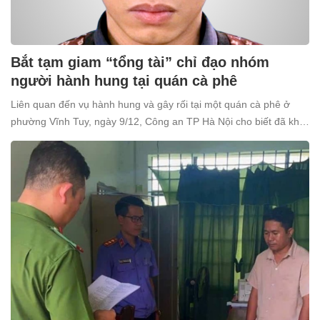
Bắt tạm giam “tổng tài” chỉ đạo nhóm
người hành hung tại quán cà phê
Liên quan đến vụ hành hung và gây rối tại một quán cà phê ở
phường Vĩnh Tuy, ngày 9/12, Công an TP Hà Nội cho biết đã khởi
tố và bắt tạm giam Nguyễn Văn Thiên (SN 1998, trú tại xã Ô
Diên, Hà Nội) để điều tra về tội “Gây rối trật tự công cộng”.