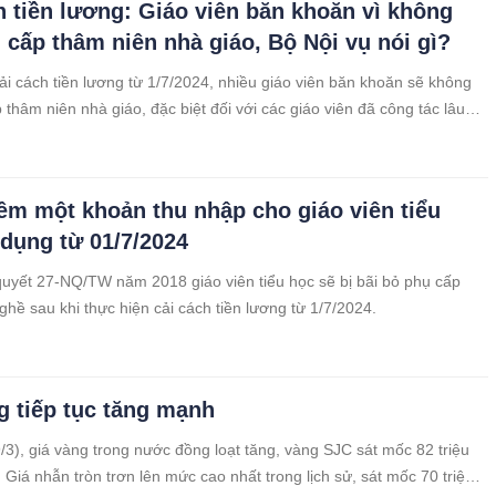
h tiền lương: Giáo viên băn khoăn vì không
 cấp thâm niên nhà giáo, Bộ Nội vụ nói gì?
ải cách tiền lương từ 1/7/2024, nhiều giáo viên băn khoăn sẽ không
 thâm niên nhà giáo, đặc biệt đối với các giáo viên đã công tác lâu
êm một khoản thu nhập cho giáo viên tiểu
 dụng từ 01/7/2024
uyết 27-NQ/TW năm 2018 giáo viên tiểu học sẽ bị bãi bỏ phụ cấp
ghề sau khi thực hiện cải cách tiền lương từ 1/7/2024.
g tiếp tục tăng mạnh
/3), giá vàng trong nước đồng loạt tăng, vàng SJC sát mốc 82 triệu
 Giá nhẫn tròn trơn lên mức cao nhất trong lịch sử, sát mốc 70 triệu