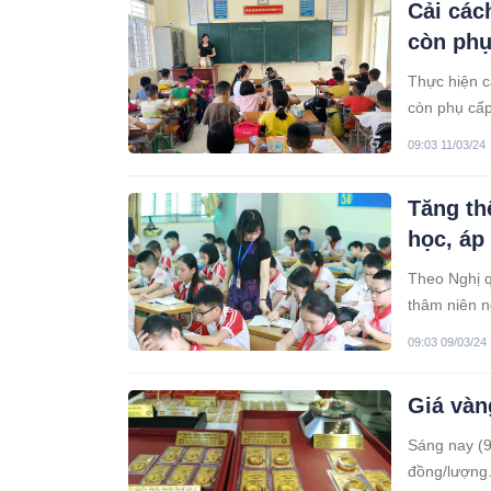
Cải các
còn phụ
Thực hiện c
còn phụ cấp
năm.
09:03 11/03/24
Tăng th
học, áp
Theo Nghị q
thâm niên n
09:03 09/03/24
Giá vàn
Sáng nay (9
đồng/lượng.