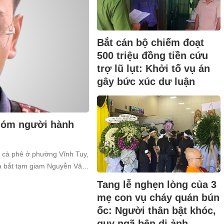
Bắt cán bộ chiếm đoạt
500 triệu đồng tiền cứu
trợ lũ lụt: Khởi tố vụ án
gây bức xúc dư luận
nhóm người hành
n cà phê ở phường Vĩnh Tuy,
và bắt tạm giam Nguyễn Văn
a về tội “Gây rối trật tự công
Tang lễ nghẹn lòng của 3
mẹ con vụ cháy quán bún
ốc: Người thân bật khóc,
quỵ ngã bên di ảnh