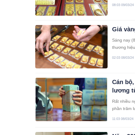
đồng/lượng
08:03 09/03/24
Giá vàn
Sáng nay (8/
thương hiệu
vàng miếng 
02:03 08/03/24
Cán bộ,
lương t
Rất nhiều n
phần trăm l
11:03 08/03/24