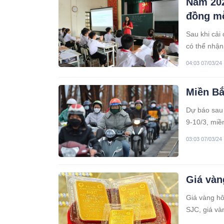
Năm 202
đồng mỗ
Sau khi cải 
có thể nhận 
04:03 07/03/24
Miền Bắ
Dự báo sau 
9-10/3, miề
tràn xuống,
03:03 07/03/24
mưa nhỏ rải
Giá vàn
Giá vàng hô
SJC, giá và
sao… sẽ đượ