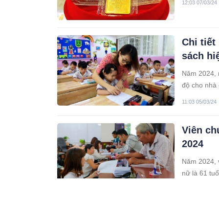
12:03 07/03/24
Chi tiế
sách hi
Năm 2024, n
độ cho nhà 
11:03 05/03/24
Viên ch
2024
Năm 2024, v
nữ là 61 tuổ
09:03 05/03/24
Đi nghĩ