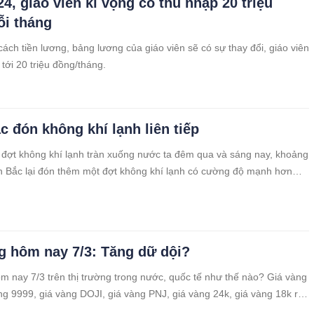
4, giáo viên kì vọng có thu nhập 20 triệu
i tháng
cách tiền lương, bảng lương của giáo viên sẽ có sự thay đổi, giáo viên
tới 20 triệu đồng/tháng.
c đón không khí lạnh liên tiếp
đợt không khí lạnh tràn xuống nước ta đêm qua và sáng nay, khoảng
n Bắc lại đón thêm một đợt không khí lạnh có cường độ mạnh hơn
 trời rét trong nhiều ngày tới. Từ đêm nay, miền Bắc cũng chuyển
 rác.
g hôm nay 7/3: Tăng dữ dội?
m nay 7/3 trên thị trường trong nước, quốc tế như thế nào? Giá vàng
ng 9999, giá vàng DOJI, giá vàng PNJ, giá vàng 24k, giá vàng 18k ra
c Tri thức và Cuộc sống cập nhật liên tục.