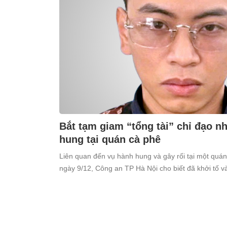
Bắt tạm giam “tổng tài” chỉ đạo 
hung tại quán cà phê
Liên quan đến vụ hành hung và gây rối tại một quá
ngày 9/12, Công an TP Hà Nội cho biết đã khởi tố 
Thiên (SN 1998, trú tại xã Ô Diên, Hà Nội) để điều tr
cộng”.