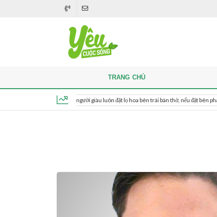
TRANG CHỦ
Khi thắp hương, người giàu luôn đặt lọ hoa bên trái bàn thờ, nếu đặt bên phải thì sao?
Thứ 6, ngày 7 tháng 8, 2026, 04:01:58