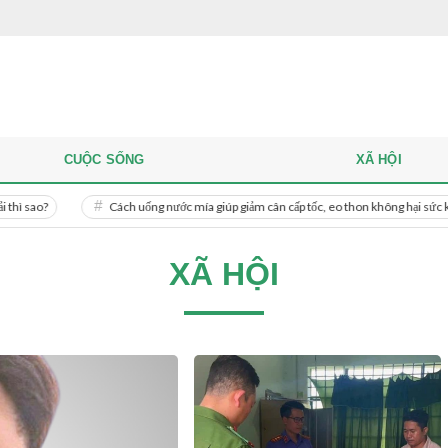
CUỘC SỐNG
XÃ HỘI
Cách uống nước mía giúp giảm cân cấp tốc, eo thon không hại sức khỏe
XÃ HỘI