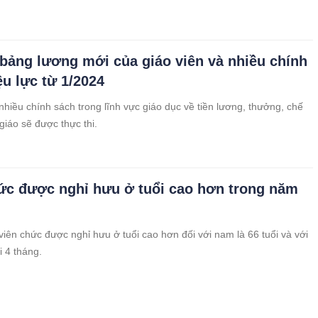
t bảng lương mới của giáo viên và nhiều chính
ệu lực từ 1/2024
hiều chính sách trong lĩnh vực giáo dục về tiền lương, thưởng, chế
giáo sẽ được thực thi.
ức được nghỉ hưu ở tuổi cao hơn trong năm
iên chức được nghỉ hưu ở tuổi cao hơn đối với nam là 66 tuổi và với
i 4 tháng.
a vụ quân sự năm 2024 thì khi xuất ngũ được