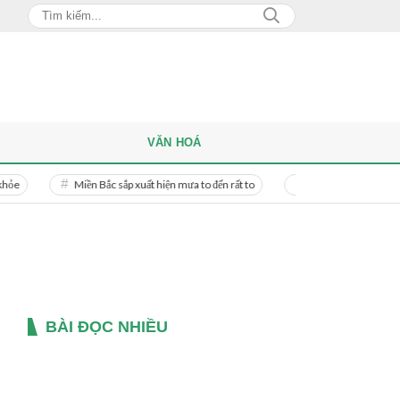
VĂN HOÁ
Miền Bắc sắp xuất hiện mưa to đến rất to
Danh tính người phụ nữ bị bạn tr
BÀI ĐỌC NHIỀU