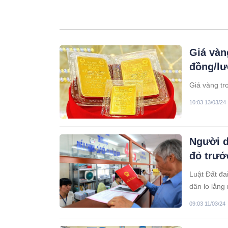
Giá vàn
đồng/l
Giá vàng tr
10:03 13/03/24
Người d
đỏ trướ
Luật Đất đa
dân lo lắng
không.
09:03 11/03/24