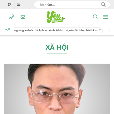
ơng, người giàu luôn đặt lọ hoa bên trái bàn thờ, nếu đặt bên phải thì sao?
Các
XÃ HỘI