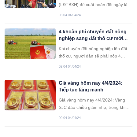
(LĐTBXH) đề xuất hoán đổi ngày làm
việc bình thường và làm bù sang
03:04 04/04/24
ngày khác trong dịp nghỉ lễ 30/4 - 1/5
năm 2024 để người lao động được
4 khoản phí chuyển đất nông
nghỉ 5 ngày liên tục.
nghiệp sang đất thổ cư mới
nhất
Khi chuyển đất nông nghiệp lên đất
thổ cư, người dân sẽ phải nộp 4
khoản tiền như: Tiền sử dụng đất, lệ
02:04 04/04/24
phí cấp giấy chứng nhận, lệ phí trước
bạ, phí thẩm định hồ sơ.
Giá vàng hôm nay 4/4/2024:
Tiếp tục tăng mạnh
Giá vàng hôm nay 4/4/2024: Vàng
SJC đảo chiều giảm nhẹ, trong khi
đó, vàng thế giới tăng sốc, xô đổ mọi
09:04 04/04/24
kỷ lục, lại lập đỉnh cao mới.