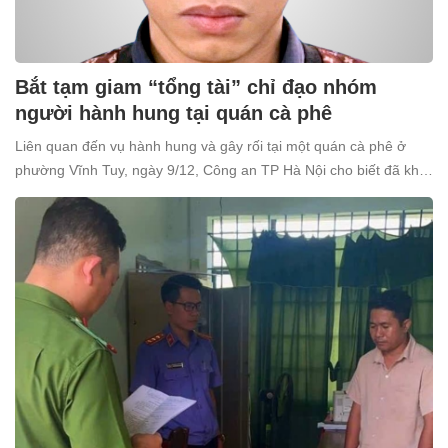
Bắt tạm giam “tổng tài” chỉ đạo nhóm
người hành hung tại quán cà phê
Liên quan đến vụ hành hung và gây rối tại một quán cà phê ở
phường Vĩnh Tuy, ngày 9/12, Công an TP Hà Nội cho biết đã khởi
tố và bắt tạm giam Nguyễn Văn Thiên (SN 1998, trú tại xã Ô
Diên, Hà Nội) để điều tra về tội “Gây rối trật tự công cộng”.