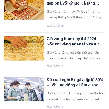
tiếp phá vỡ kỷ lục, đà tăng
chưa dừng lại
Giá vàng hôm nay 7/4/2024 trên thị
trường thế giới kết thúc tuần tăng giá,
tiếp tục lập mốc kỷ lục mới. Giá vàng
01:04 07/04/24
trong nước ổn định trên đỉnh 82 triệu
đồng/lượng.
Giá vàng hôm nay 6.4.2024:
Sốc khi vàng nhẫn lập kỷ lục
Giá vàng tăng vọt trên thế giới lẫn
trong nước khi liên tiếp đạt mức kỷ
lục mới.
09:04 06/04/24
Đề xuất nghỉ 5 ngày dịp lễ 30/4
– 1/5: Lao động đi làm được
hưởng lương thế nào?
Bộ Lao động, Thương binh và Xã hội
đề xuất Thủ tướng xem xét, quyết
định việc hoán đổi thời gian làm việc
09:04 06/04/24