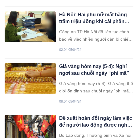
để người lao động được nghỉ 5 ngày
liên tiếp dịp 30/4-1/5.
Hà Nội: Hai phụ nữ mất hàng
trăm triệu đồng khi cài phần
mềm dịch vụ công “giả mạo”
Công an TP Hà Nội đã liên tục cảnh
báo về việc nhiều người dân bị chiếm
đoạt tài sản khi cài đặt phần mềm
02:04 05/04/24
Dịch vụ công “giả mạo”. Tuy nhiên,
nhiều người dân vẫn mắc bẫy.
Giá vàng hôm nay (5-4): Nghỉ
ngơi sau chuỗi ngày “phi mã”
Giá vàng hôm nay (5-4): Giá vàng thế
giới ổn định sau chuỗi ngày “phi mã”.
Trong nước, giá vàng một số thương
08:04 05/04/24
hiệu tăng nhẹ vượt 81 triệu
đồng/lượng.
Đề xuất hoán đổi ngày làm việc
để người lao động được nghỉ 5
ngày liên tục dịp 30/4 và 1/5
Bộ Lao động, Thương binh và Xã hội