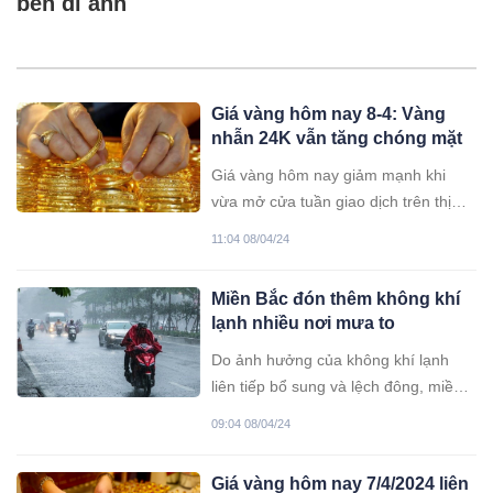
bên di ảnh
Giá vàng hôm nay 8-4: Vàng
nhẫn 24K vẫn tăng chóng mặt
Giá vàng hôm nay giảm mạnh khi
vừa mở cửa tuần giao dịch trên thị
trường thế giới nhưng giá vàng nhẫn
11:04 08/04/24
trơn lại lập đỉnh mới.
Miền Bắc đón thêm không khí
lạnh nhiều nơi mưa to
Do ảnh hưởng của không khí lạnh
liên tiếp bổ sung và lệch đông, miền
Bắc sẽ có nhiều ngày mưa rải rác,
09:04 08/04/24
riêng vùng núi cục bộ có thể mưa vừa
đến mưa to.
Giá vàng hôm nay 7/4/2024 liên