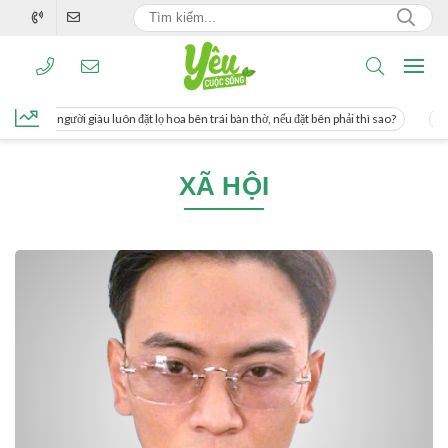
ương, người giàu luôn đặt lọ hoa bên trái bàn thờ, nếu đặt bên phải thì sao?
Các
XÃ HỘI