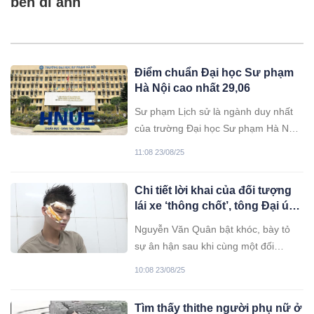
bên di ảnh
Điểm chuẩn Đại học Sư phạm
Hà Nội cao nhất 29,06
Sư phạm Lịch sử là ngành duy nhất
của trường Đại học Sư phạm Hà Nội
(HNUE) có điểm chuẩn trên 29.
11:08 23/08/25
Chi tiết lời khai của đối tượng
lái xe ‘thông chốt’, tông Đại úy
Lê Đình Công
Nguyễn Văn Quân bật khóc, bày tỏ
sự ân hận sau khi cùng một đối
tượng khác lái xe máy tông thẳng vào
10:08 23/08/25
Đại úy Lê Đình Công.
Tìm thấy thithe người phụ nữ ở