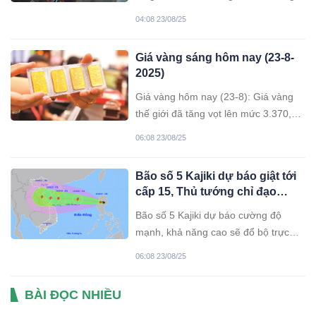
đường ray khi đoàn tàu chỉ còn cách
04:08 23/08/25
vài chục mét. Hai nữ nhân viên gác
chắn đã kịp thời liều mình cứu giúp.
Giá vàng sáng hôm nay (23-8-
2025)
Giá vàng hôm nay (23-8): Giá vàng
thế giới đã tăng vọt lên mức 3.370,3
USD/ounce trong 24 giờ qua. Ở thị
06:08 23/08/25
trường trong nước, vàng nhẫn các
thương hiệu tăng nhẹ, trong khi giá
Bão số 5 Kajiki dự báo giật tới
vàng miếng SJC đứng vững ở mức
cấp 15, Thủ tướng chỉ đạo
cao, bán ra 125,4 triệu đồng/lượng.
khẩn
Bão số 5 Kajiki dự báo cường độ
mạnh, khả năng cao sẽ đổ bộ trực
tiếp vào đất liền khu vực Trung Bộ
06:08 23/08/25
nước ta vào ngày 25-8.
BÀI ĐỌC NHIỀU