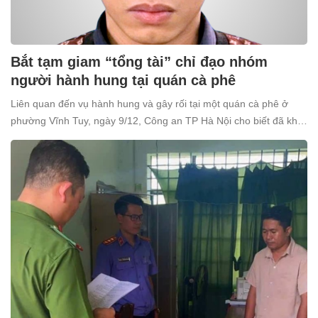
Bắt tạm giam “tổng tài” chỉ đạo nhóm
người hành hung tại quán cà phê
Liên quan đến vụ hành hung và gây rối tại một quán cà phê ở
phường Vĩnh Tuy, ngày 9/12, Công an TP Hà Nội cho biết đã khởi
tố và bắt tạm giam Nguyễn Văn Thiên (SN 1998, trú tại xã Ô
Diên, Hà Nội) để điều tra về tội “Gây rối trật tự công cộng”.