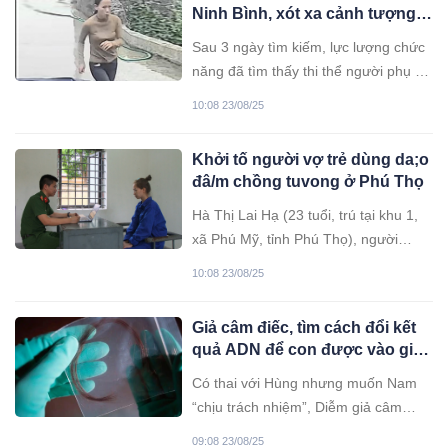
Ninh Bình, xót xa cảnh tượng ở
hiện trường
Sau 3 ngày tìm kiếm, lực lượng chức
năng đã tìm thấy thi thể người phụ nữ
ở Ninh Bình mất tích khi vào rừng bắt
10:08 23/08/25
ốc.
Khởi tố người vợ trẻ dùng da;o
đâ/m chồng tuvong ở Phú Thọ
Hà Thị Lai Hạ (23 tuổi, trú tại khu 1,
xã Phú Mỹ, tỉnh Phú Thọ), người
dùng dao đâm vào mạn sườn bên trái
10:08 23/08/25
khiến chồng tử vong ngay tại nhà
riêng, đã bị khởi tố.
Giả câm điếc, tìm cách đổi kết
quả ADN để con được vào gia
đình giàu có
Có thai với Hùng nhưng muốn Nam
“chịu trách nhiệm”, Diễm giả câm
điếc, chuyển tiền cho giám đốc trung
09:08 23/08/25