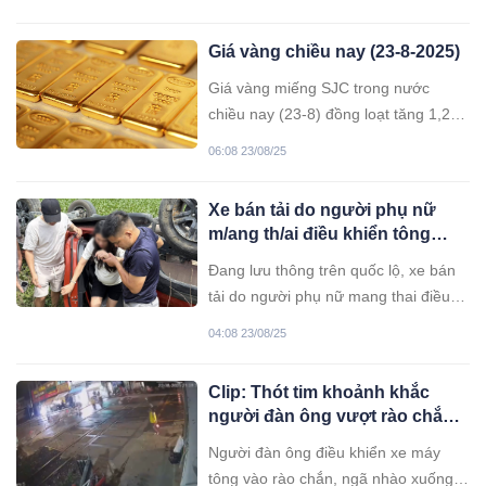
tâm xét nghiệm nhờ thay đổi kết quả
ADN.
Giá vàng chiều nay (23-8-2025)
Giá vàng miếng SJC trong nước
chiều nay (23-8) đồng loạt tăng 1,2
triệu đồng cả hai chiều mua vào và
06:08 23/08/25
bán ra, lập đỉnh mới 126,6 triệu
đồng/lượng bán ra. So với đầu năm,
Xe bán tải do người phụ nữ
giá vàng miếng SJC đã tăng hơn 40
m/ang th/ai điều khiển tông
triệu đồng mỗi lượng.
hàng loạt cọc tiêu rồi lao xuống
Đang lưu thông trên quốc lộ, xe bán
sông
tải do người phụ nữ mang thai điều
khiển tông vào hàng loạt cọc tiêu bên
04:08 23/08/25
đường rồi lao xuống sông.
Clip: Thót tim khoảnh khắc
người đàn ông vượt rào chắn,
ngã nhào trước mũi tàu đang
Người đàn ông điều khiển xe máy
lao tới
tông vào rào chắn, ngã nhào xuống