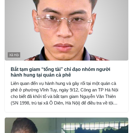
Xã Hội
Bắt tạm giam “tổng tài” chỉ đạo nhóm người
hành hung tại quán cà phê
Liên quan đến vụ hành hung và gây rối tại một quán cà
phê ở phường Vĩnh Tuy, ngày 9/12, Công an TP Hà Nội
cho biết đã khởi tố và bắt tạm giam Nguyễn Văn Thiên
(SN 1998, trú tại xã Ô Diên, Hà Nội) để điều tra về tội
“Gây rối trật tự công cộng”.