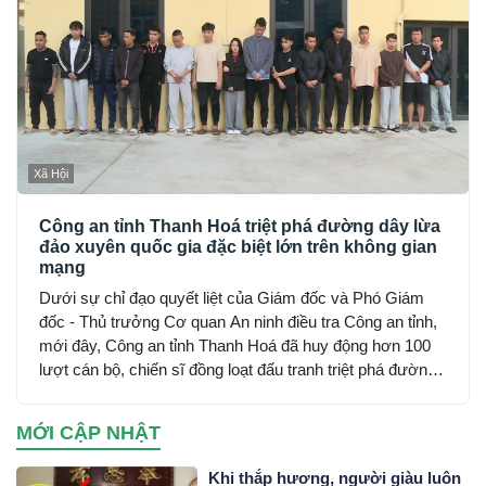
Xã Hội
Công an tỉnh Thanh Hoá triệt phá đường dây lừa
đảo xuyên quốc gia đặc biệt lớn trên không gian
mạng
Dưới sự chỉ đạo quyết liệt của Giám đốc và Phó Giám
đốc - Thủ trưởng Cơ quan An ninh điều tra Công an tỉnh,
mới đây, Công an tỉnh Thanh Hoá đã huy động hơn 100
lượt cán bộ, chiến sĩ đồng loạt đấu tranh triệt phá đường
dây sử dụng mạng máy tính, mạng internet, phương tiện
điện tử lừa đảo chiếm đoạt tài sản trên không gian mạng
MỚI CẬP NHẬT
xuyên quốc gia do đối tượng Mai Văn Tới, sinh năm 2001
trú tại xã Nga Sơn, tỉnh Thanh Hoá cầm đầu…
Khi thắp hương, người giàu luôn