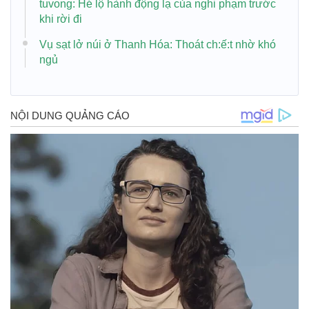
tuvong: Hé lộ hành động lạ của nghi phạm trước
khi rời đi
Vụ sạt lở núi ở Thanh Hóa: Thoát ch:ế:t nhờ khó
ngủ