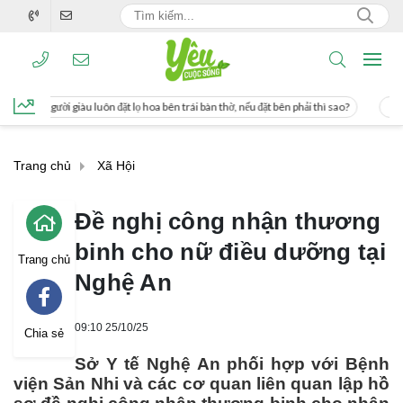
ặt lọ hoa bên trái bàn thờ, nếu đặt bên phải thì sao?
Cách uống nước mía giúp 
Trang chủ
Xã Hội
Đề nghị công nhận thương
binh cho nữ điều dưỡng tại
Trang chủ
Nghệ An
09:10 25/10/25
Chia sẻ
Sở Y tế Nghệ An phối hợp với Bệnh
viện Sản Nhi và các cơ quan liên quan lập hồ