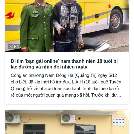
Xã Hội
Đi tìm ‘bạn gái online’ nam thanh niên 18 tuổi bị
lạc đường và nhịn đói nhiều ngày
Công an phường Nam Đông Hà (Quảng Trị) ngày 5/12
cho biết, đã kịp thời hỗ trợ đưa L.A.H (18 tuổi, quê Tuyên
Quang) trở về nhà an toàn sau hành trình dài theo lời rủ
rê của một người quen qua mạng xã hội. Trước khi được
phát hiện, H đã hết tiền, nhịn đói suốt 2 ngày và rơi vào
trạng thái hoảng loạn.