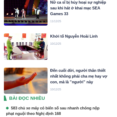
Nữ ca sĩ bị hủy hoại sự nghiệp
sau khi hát ở khai mạc SEA
Games 33
11/12/25
Khởi tố Nguyễn Hoài Linh
10/12/25
Đến cuối đời, người thân thiết
nhất không phải cha mẹ hay vợ
con, mà là ”người” này
10/12/25
BÀI ĐỌC NHIỀU
583 chủ xe máy có biển số sau nhanh chóng nộp
phạt nguội theo Nghị định 168