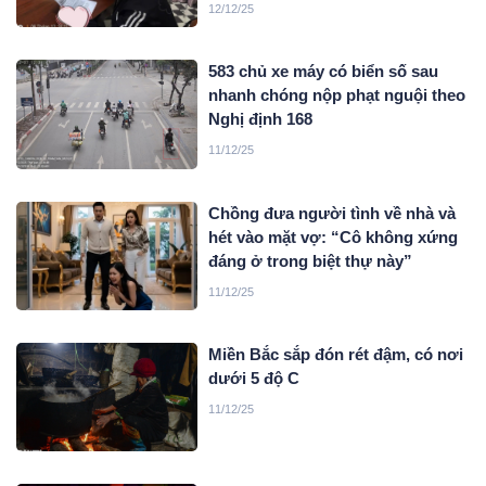
12/12/25
583 chủ xe máy có biển số sau
nhanh chóng nộp phạt nguội theo
Nghị định 168
11/12/25
Chồng đưa người tình về nhà và
hét vào mặt vợ: “Cô không xứng
đáng ở trong biệt thự này”
11/12/25
Miền Bắc sắp đón rét đậm, có nơi
dưới 5 độ C
11/12/25