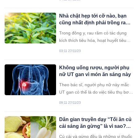
người yêu thích.
Nhà chật hẹp tới cỡ nào, bạn
cũng nhất định phải trồng rau
răm ở trong nhà vì lý do này
Trong đông y, rau răm có tác dụng
kích thích tiêu hóa, hoạt huyết tiêu
độc. Rau răm thích ẩm, chịu nóng và
03:11 27/11/23
có thể sống trong môi trường ngập
nước. Rau dễ trồng đến mức tồn tại
Không uống rượu, người phụ
gần như hoang dại bởi có khả năng
nữ UT gan vì món ăn sáng này
mọc chồi gốc và chồi thân khỏe.
Theo bác sĩ, người phụ nữ này mắc
UT gan có thể là do việc tiêu thụ bơ
đậu phộng bị nhiễm aflatoxin trong
09:11 27/11/23
thời gian dài.
Dân gian truyền dạy “Tối ăn củ
cải sáng ăn gừng” là vì sao?
Làm ngược lại thì có hại gì cho
Củ cải và gừng đều là những vị thuốc