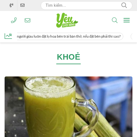
g, người giàu luôn đặt lọ hoa bên trái bàn thờ, nếu đặt bên phải thì sao?
Cách 
KHOẺ