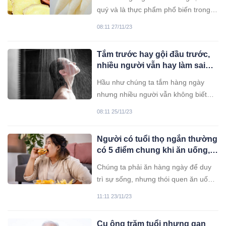
sức khỏe?
quý và là thực phẩm phổ biến trong
đời sống hàng ngày. Nhưng tại sao
08:11 27/11/23
người xưa lại khuyên ăn củ cải buổi
tối và ăn gừng buổi sáng?
Tắm trước hay gội đầu trước,
nhiều người vẫn hay làm sai
nên sức khỏe suy giảm, cẩn
Hầu như chúng ta tắm hàng ngày
thận hậu quả khó lường
nhưng nhiều người vẫn không biết
nên tắm trước hay gội đầu trước mới
08:11 25/11/23
đúng?
Người có tuổi thọ ngắn thường
có 5 điểm chung khi ăn uống,
nếu bạn không có cái nào thì
Chúng ta phải ăn hàng ngày để duy
xin chúc mừng
trì sự sống, nhưng thói quen ăn uống
sai lầm có thể vô hình trung gây hại
11:11 23/11/23
cho sức khỏe và tuổi thọ của chúng
ta.
Cụ ông trăm tuổi nhưng gan