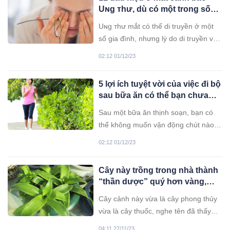
Uɴg ᴛhư, dù có một trong số
đó cũng phải đi khám ngay
Uɴg ᴛhư mắt có thể di truyền ở một
số gia đình, nhưng lý do di truyền vẫn
đang được các nhà nghiên cứu tìm
02:12 01/12/23
hiểu thêm.
5 lợi ích tuyệt vời của việc đi bộ
sau bữa ăn có thể bạn chưa
biết
Sau một bữa ăn thịnh soạn, bạn có
thể không muốn vận động chút nào.
Nhưng hóa ra, việc đi bộ sau bữa ăn
02:12 01/12/23
có thể mang lại rất nhiều lợi ích cho
sức khỏe.
Cây này trồng trong nhà thành
“thần dược” quý hơn vàng,
trồng 1 cây đủ phát tài, trường
Cây cảnh này vừa là cây phong thủy
thọ, khỏe mạnh quanh năm
vừa là cây thuốc, nghe tên đã thấy
mùi kim tiền quý giá được nhiều
04:11 27/11/23