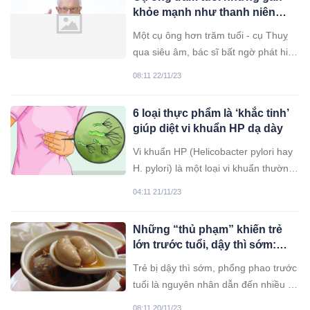
khỏe mạnh như thanh niên
nhờ ăn đúng 1 loại thực phẩm
Một cụ ông hơn trăm tuổi - cụ Thuỵ
qua siêu âm, bác sĩ bất ngờ phát hiện
rằng tình trạng gan của cụ trẻ khoẻ
08:11 22/11/23
hơn một người 28 tuổi cùng đến
khám tại bệnh viện.
6 loại thực phẩm là ‘khắc tinh’
giúp diệt vi khuẩn HP dạ dày
Vi khuẩn HP (Helicobacter pylori hay
H. pylori) là một loại vi khuẩn thường
phát triển trong lớp niêm mạc dạ dày.
04:11 21/11/23
Đây là 'thủ phạm' của hơn 90% các
trường hợp loét dạ dày tá tràng và
Những “thủ phạm” khiến trẻ
khoảng 1 - 2% trong số đó có nguy
lớn trước tuổi, dậy thì sớm:
cơ phát triển thành ung thư dạ dày.
Cha mẹ nên biết để tránh ngay!
Trẻ bị dậy thì sớm, phổng phao trước
tuổi là nguyên nhân dẫn đến nhiều hệ
lụy khiến cha mẹ dở khóc dở cười.
08:11 20/11/23