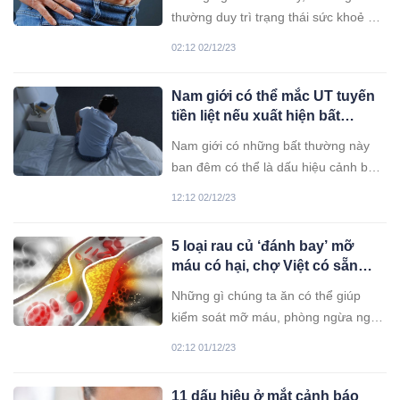
thường duy trì trạng thái sức khoẻ ổn
định và có khả năng sống thọ hơn.
02:12 02/12/23
Nam giới có thể mắc UT tuyến
tiền liệt nếu xuất hiện bất
thường này ban đêm
Nam giới có những bất thường này
ban đêm có thể là dấu hiệu cảnh báo
ung thư tuyến tiền liệt, để biết chính
12:12 02/12/23
xác và điều trị kịp thời cần đi khám tại
các cơ sở y tế.
5 loại rau củ ‘đánh bay’ mỡ
máu có hại, chợ Việt có sẵn
nhưng nhiều người chưa biết
Những gì chúng ta ăn có thể giúp
để ăn
kiểm soát mỡ máu, phòng ngừa nguy
cơ mắc bệnh tim.
02:12 01/12/23
11 dấu hiệu ở mắt cảnh báo