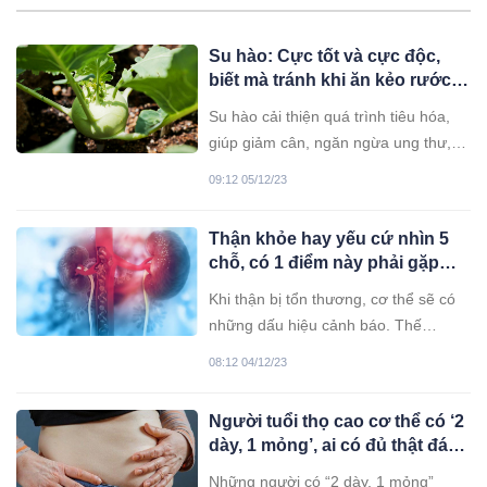
Su hào: Cực tốt và cực độc,
biết mà tránh khi ăn kẻo rước
họa vào thân
Su hào cải thiện quá trình tiêu hóa,
giúp giảm cân, ngăn ngừa ung thư,
tăng cường miễn dịch,... Tuy nhiên
09:12 05/12/23
khi ăn su hào cần lưu ý những điều
sau đây để khỏi gây hại cho sức
Thận khỏe hay yếu cứ nhìn 5
khỏe.
chỗ, có 1 điểm này phải gặp
bác sĩ ngay
Khi thận bị tổn thương, cơ thể sẽ có
những dấu hiệu cảnh báo. Thế
nhưng, những dấu hiệu này thường
08:12 04/12/23
bị bỏ qua hoặc bị nhầm lẫn với triệu
chứng của các tình trạng sức khỏe
Người tuổi thọ cao cơ thể có ‘2
thông thường.
dày, 1 mỏng’, ai có đủ thật đáng
chúc mừng
Những người có “2 dày, 1 mỏng”