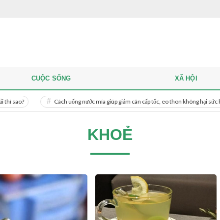
CUỘC SỐNG
XÃ HỘI
Cách uống nước mía giúp giảm cân cấp tốc, eo thon không hại sức khỏe
KHOẺ