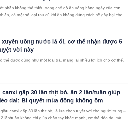
ột phần không thể thiếu trong chế độ ăn uống hàng ngày của con
nhiên, có một số loại rau củ khi ăn không đúng cách sẽ gây hại cho
xuyên uống nước lá ổi, cơ thể nhận được 5
tuyệt vời này
ó thể được dùng như một loại trà, mang lại nhiều lợi ích cho cơ thể.
 canxi gấp 30 lần thịt bò, ăn 2 lần/tuần giúp
dẻo dai: Bí quyết mùa đông không ốm
giàu canxi gấp 30 lần thịt bò, là lựa chọn tuyệt vời cho người trung –
n 2 lần/tuần không chỉ giúp chân tay khỏe mạnh, cơ thể dẻo dai mà
ường sức đề kháng trong mùa đông.