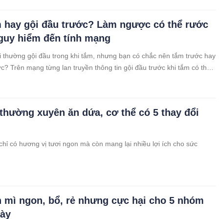
 hay gội đầu trước? Làm ngược có thể rước
guy hiểm đến tính mạng
 thường gội đầu trong khi tắm, nhưng bạn có chắc nên tắm trước hay
ớc? Trên mạng từng lan truyền thông tin gội đầu trước khi tắm có thể
ểm đến tính mạng, khiến nhiều người hoang mang. Vậy đâu mới là
gội hợp lý và an toàn nhất?
thường xuyên ăn dứa, cơ thể có 5 thay đổi
hỉ có hương vị tươi ngon mà còn mang lại nhiều lợi ích cho sức
 mì ngon, bổ, rẻ nhưng cực hại cho 5 nhóm
này