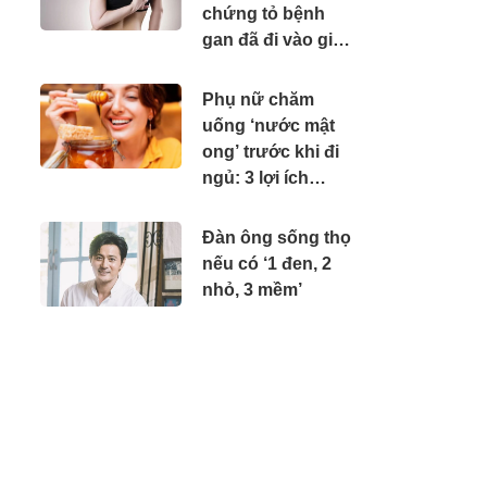
chứng tỏ bệnh
gan đã đi vào giai
đoạn năng, cần đi
khám gấp
Phụ nữ chăm
uống ‘nước mật
ong’ trước khi đi
ngủ: 3 lợi ích
không mời mà
đến
Đàn ông sống thọ
nếu có ‘1 đen, 2
nhỏ, 3 mềm’