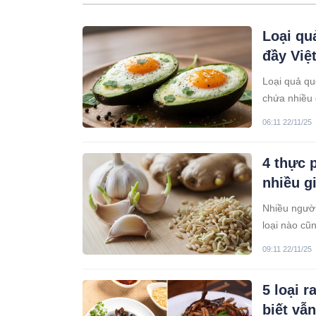
Loại qu
đầy Việ
Loại quả qu
chứa nhiều 
chợ nhưng í
06:11 22/11/25
giúp tăng đề
4 thực 
nhiều gi
Nhiều người
loại nào cũ
ăn được và 
09:11 22/11/25
thực phẩm 
5 loại 
biết vẫ