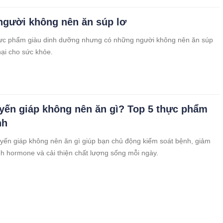
gười không nên ăn súp lơ
hực phẩm giàu dinh dưỡng nhưng có những người không nên ăn súp
hại cho sức khỏe.
yến giáp không nên ăn gì? Top 5 thực phẩm
nh
uyến giáp không nên ăn gì giúp bạn chủ động kiểm soát bệnh, giảm
nh hormone và cải thiện chất lượng sống mỗi ngày.
ước tốt cho người bị rối loạn tiền đình, giúp
a mắt – chóng mặt