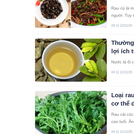
Rau củ là m
người. Tuy 
gan.
09:11 22/11/25
Thường 
lợi ích 
Nước lá ổi c
04:11 21/11/25
Loại rau
cơ thể 
Rau cải cúc 
cao tuổi. Ă
còn tăng c
04:11 21/11/25