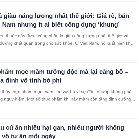
ả giàu năng lượng nhất thế giới: Giá rẻ, bán
t Nam nhưng ít ai biết công dụng ‘khủng’
en thuộc này được công nhận là giàu năng lượng nhất thế giới và
dưỡng chất quan trọng cho sức khỏe. Ở Việt Nam, nó xuất hiện khắp
t người biết hết lợi ích mà nó mang lại. Bổ sung đúng cách có thể
 kháng, hỗ trợ tim mạch và cải thiện tiêu hóa.
phẩm mọc mầm tưởng độc mà lại càng bổ –
a đình vô tình bỏ phí
 thấy thực phẩm mọc mầm liền vứt bỏ vì sợ độc, nhưng không phải
ng nguy hiểm. Một số thực phẩm khi nảy mầm còn tăng dinh dưỡng,
rất có lợi cho sức khỏe. Hiểu đúng sẽ giúp bạn tránh lãng phí và chọn
an toàn hơn.
rau củ ăn nhiều hại gan, nhiều người không
n vô tư ăn mỗi ngày