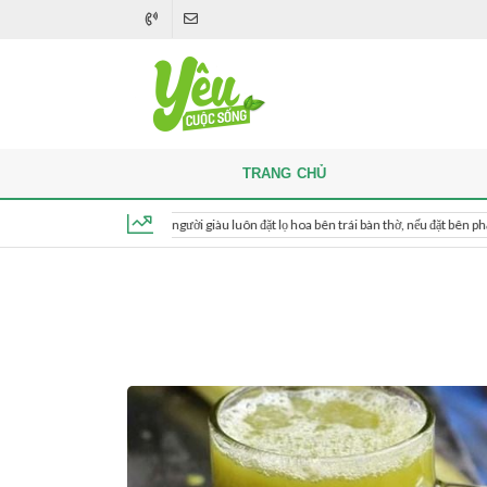
TRANG CHỦ
Khi thắp hương, người giàu luôn đặt lọ hoa bên trái bàn thờ, nếu đặt bên phải thì sao?
Thứ 6, ngày 7 tháng 8, 2026, 05:56:31