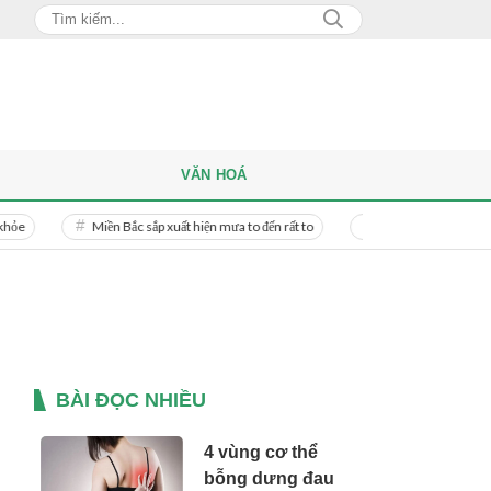
VĂN HOÁ
Miền Bắc sắp xuất hiện mưa to đến rất to
Danh tính người phụ nữ bị bạn tr
BÀI ĐỌC NHIỀU
4 vùng cơ thể
bỗng dưng đau