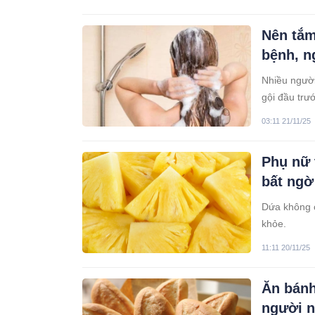
Nên tắm
bệnh, n
Nhiều người
gội đầu trư
gây nguy hi
03:11 21/11/25
thứ tự tắm 
Phụ nữ 
bất ngờ
Dứa không c
khỏe.
11:11 20/11/25
Ăn bánh
người 