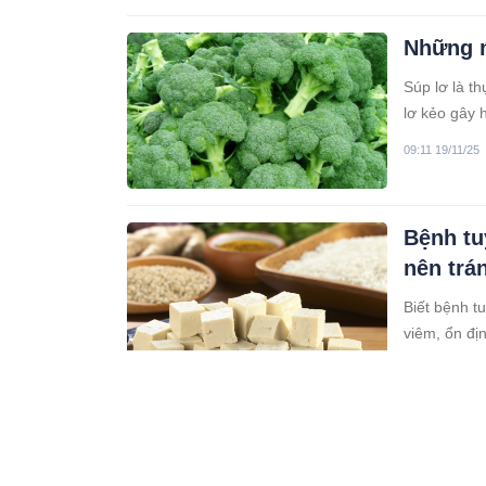
Những n
Súp lơ là t
lơ kẻo gây 
09:11 19/11/25
Bệnh tu
nên trá
Biết bệnh t
viêm, ổn đị
03:11 17/11/25
5 loại n
giảm ho