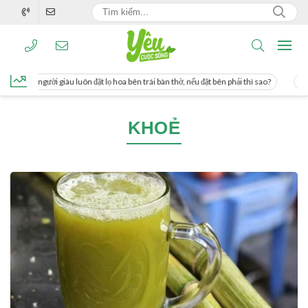
g, người giàu luôn đặt lọ hoa bên trái bàn thờ, nếu đặt bên phải thì sao?
Cách u
KHOẺ