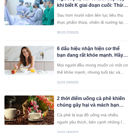
người có thể ngủ suốt đêm mà không
khi biết K giai đoạn cuối: Thừa
phải gián đoạn giấc ngủ để đi tiểu?
nhận một thói quen ăn uống
Sau hơn mười năm liên tục tiêu thụ
kéo dài 10 năm nay
thực phẩm thừa, chiên đi nướng lại,
chị Mai (40 tuổi, Hà Nội) suy sụp khi
08:03 27/03/25
nhận chẩn đoán ung thư đại tràng
giai đoạn cuối với tình trạng di căn.
6 dấu hiệu nhận hiện cơ thể
bạn đang rất khỏe mạnh. Hãy
xem bạn có đủ không?
Mọi người đều mong muốn có một cơ
thể khỏe mạnh, nhưng tuổi tác và
nhiều yếu tố khác có thể tác động
10:03 24/03/25
đến sức khỏe. Hãy kiểm tra xem cơ
thể bạn có đáp ứng được 6 tiêu chí
2 thời điểm uống cà phê khiến
sau không – nếu có, bạn vẫn đang
chúng gây hại và mách bạn
duy trì thể trạng rất tốt!
cách uống cà phê để tốt cho
Cà phê là loại đồ uống mà nhiều
sức khỏe
người yêu thích, bên cạnh những lợi
ích thì chúng cũng có những ảnh
10:03 24/03/25