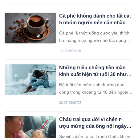
Cà phê không dành cho tất cả:
5 nhóm người nên cân nhắc
trước khi uống, người Việt
Cà phê là thức uống được yêu thích
uống tràn lan
bởi hàng triệu người nhờ tác dụng
giúp tỉnh táo và tăng hiệu suất làm
11:03 29/03/25
việc. Tuy nhiên, có 5 nhóm người cần
cân nhắc trước khi sử dụng.
Những triệu chứng tiền mãn
kinh xuất hiện từ tuổi 30 nhưng
hầu hết phụ nữ không biết
Độ tuổi tiền mãn kinh thường dao
động trong khoảng từ 40 đến ngoài
50 tuổi nhưng sự thật phụ nữ có thể
02:03 29/03/25
xuất hiện triệu chứng tiền mãn kinh
ngay từ tuổi 30. Điều này khiến họ
Cháu trai qua đời vì chén r-
phải chịu đựng nhiều khó chịu rất lâu
ượu mừng của ông nội ngày
mà không biết.
đầy tháng
Sự việc diễn ra tại Trung Quốc khiến