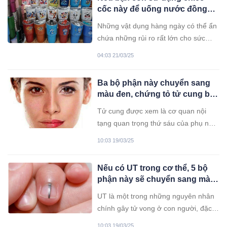
con – bữa sáng.
cốc này để uống nước đồng
nghĩa với việc “mỗi ngày đều
Những vật dụng hàng ngày có thể ẩn
uống thuocdoc”
chứa những rủi ro rất lớn cho sức
khoẻ.
04:03 21/03/25
Ba bộ phận này chuyển sang
màu đen, chứng tỏ tử cung bị
“bệnh”
Tử cung được xem là cơ quan nội
tạng quan trọng thứ sáu của phụ nữ,
đóng vai trò then chốt trong chu kỳ
10:03 19/03/25
kinh nguyệt, khả năng sinh sản và
điều hòa nội tiết tố.
Nếu có UT trong cơ thể, 5 bộ
phận này sẽ chuyển sang màu
đen nhưng tiếc rằng ít ai để ý
UT là một trong những nguyên nhân
chính gây tử vong ở con người, đặc
biệt khi tỷ lệ mắc bệnh ngày càng gia
10:03 19/03/25