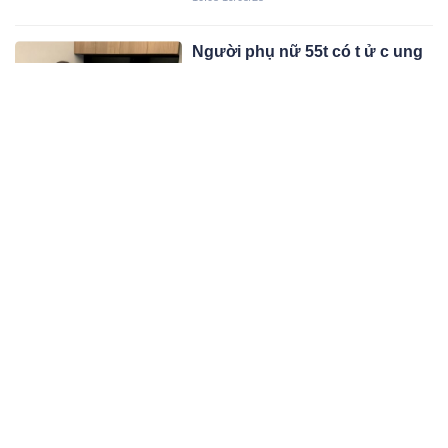
tăng do tác động tiêu cực từ môi
trường sống và thói quen sinh hoạt.
Người phụ nữ 55t có t ử c ung
trẻ như gái 20, da mặt căng
mịn: Hay ăn 3 món, rất tốt cho
Nội tiết đóng vai trò quan trọng trong
nội tiết
việc duy trì vẻ đẹp và sự tươi trẻ của
phụ nữ. Thường xuyên bổ sung ba
02:03 18/03/25
món ăn sau sẽ giúp cân bằng nội tiết,
tăng cường sức khỏe và giữ gìn nét
Sản phụ người Việt sinh con
thanh xuân.
trên xe cứu thương ở Hàn
Quốc do 13 bệnh viện từ chối
Một sản phụ người Việt buộc phải
tiếp nhận
sinh con trên xe cứu thương tại Hàn
Quốc sau khi 13 bệnh viện từ chối
10:03 18/03/25
tiếp nhận do thiếu bác sĩ và giường
bệnh.
Nhật Bản có tỉ lệ tuvong vì UT
rất thấp: 3 món họ ít ăn, chúng
ta lại ăn thật nhiều
Nhật Bản luôn đứng trong top những