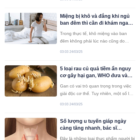
hưởng xấu tới sức khỏe nếu dùng
không hợp lý.
Miệng bị khô và đắng khi ngủ
ban đêm thì cần đi khám ngay
vì có thể bạn đang mắc 5 bệnh
Trong thực tế, khô miệng vào ban
này
đêm không phải lúc nào cũng do
bệnh lý, mà đôi khi còn do các
03:03 24/03/25
nguyên nhân sinh lý.
5 loại rau củ quả tiềm ẩn nguy
cơ gây hại gan, WHO đưa vào
‘danh sách đen’ cần thận trọng
Gan có vai trò quan trọng trong việc
khi sử dụng
giải độc cơ thể. Tuy nhiên, một số loại
rau củ quả quen thuộc có thể gây hại
03:03 24/03/25
cho gan nếu không được sử dụng
đúng cách. Dưới đây là 5 loại rau củ
Số lượng u tuyến giáp ngày
quả bạn nên lưu ý để bảo vệ sức
càng tăng nhanh, bác sĩ
khỏe lá gan.
khuyên nên ăn ít hơn loại thực
Đây là những loại thực phẩm người bị