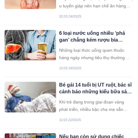
phẩm này
u tuyến giáp nên hạn chế ăn hàng
ngày.
02:03 24/03/25
6 loại nước uống nhiều ‘phá
gan’ chẳng kém rượu bia
nhưng nhiều người vẫn dùng
Những loại thức uống quen thuộc
mỗi ngày
hàng ngày nhưng tiêu thụ thường
xuyên có thể gây hại cho gan, thậm
10:03 24/03/25
chí còn nguy hiểm hơn cả rượu bia.
Bé gái 14 tuổi bị UT ruột, bác sĩ
cảnh báo những kiểu bữa sáng
không phù hợp
Khi trẻ đang trong giai đoạn vàng
phát triển, nhiều bậc cha mẹ sẵn
sàng đầu tư vào thực phẩm bổ sung
11:03 22/03/25
nhưng lại vô tình bỏ qua yếu tố quan
trọng nhất đối với sự phát triển của
Nếu bạn còn sử dụng chiếc