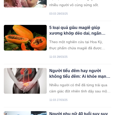
nhiều người vô cùng sửng sốt.
03:03 28/03/25
5 loại quả giàu magiê giúp
xương khớp dẻo dai, ngăn
ngừa đ- ột qu- ỵ
Theo một nghiên cứu tại Hoa Kỳ,
thực phẩm chứa magiê đã được
chứng minh là giúp cải thiện sức khỏe
11:03 28/03/25
tim mạch, ngăn ngừa đột quỵ. Ngoài
ra, những thực phẩm này giúp hỗ trợ
Người tiểu đêm hay người
chức năng thần kinh và cơ bình
không tiểu đêm: Ai khỏe mạnh
thường, đồng thời giữ cho nhịp tim
hơn?
được đồng bộ.
Nhiều người có thể đã từng trải qua
cảm giác đột nhiên tỉnh dậy sau một
giấc ngủ sâu vì nhu cầu đi tiểu cấp
11:03 27/03/25
bách, nhất là những người trung niên
và cao tuổi. Nhưng tại sao một số
Người phụ nữ 40 tuổi suy sụy