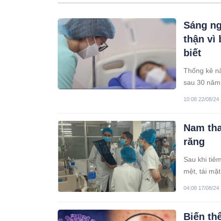
Sáng ng
thận vì
biết
Thống kê nă
sau 30 năm,
10:08 22/08/24
Nam tha
răng
Sau khi tiê
mệt, tái mặ
04:08 17/08/24
Biến th