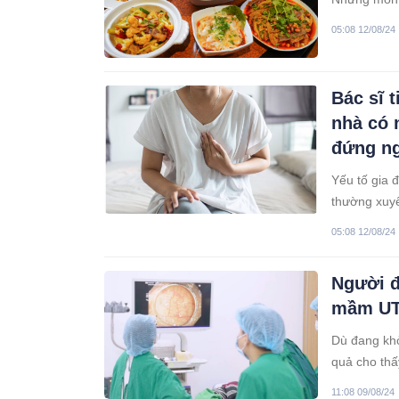
05:08 12/08/24
Bác sĩ t
nhà có 
đứng n
Yếu tố gia 
thường xuy
05:08 12/08/24
Người đ
mầm UT 
Dù đang kh
quả cho thấ
may mắn, nế
11:08 09/08/24