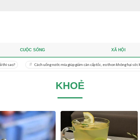
CUỘC SỐNG
XÃ HỘI
Cách uống nước mía giúp giảm cân cấp tốc, eo thon không hại sức khỏe
KHOẺ