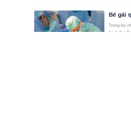
Bé gái 
Trong lúc c
hai tuổi mắ
10:08 08/08/24
Người n
vã vào 
Phát hiện c
tức chở đến
không bắt 
10:08 06/08/24
Một tha
rõ nguồ