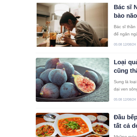
Bác sĩ 
bào não
Bác sĩ thần
để ngăn ngừ
05:08 12/08/24
Loại qu
cũng th
Sung là loạ
dại ven sông
biết đến.
05:08 12/08/24
Đầu bếp
tất cả 
Những món ă