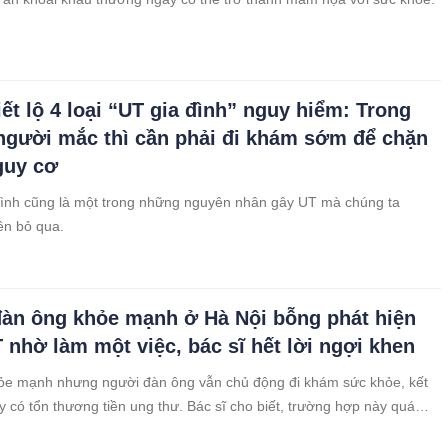
iết lộ 4 loại “UT gia đình” nguy hiểm: Trong
người mắc thì cần phải đi khám sớm để chặn
guy cơ
đình cũng là một trong những nguyên nhân gây UT mà chúng ta
ên bỏ qua.
àn ông khỏe mạnh ở Hà Nội bỗng phát hiện
nhờ làm một việc, bác sĩ hết lời ngợi khen
ỏe mạnh nhưng người đàn ông vẫn chủ động đi khám sức khỏe, kết
y có tổn thương tiền ung thư. Bác sĩ cho biết, trường hợp này quá
u không phát hiện sớm nguy cơ mắc ung thư là rất cao.