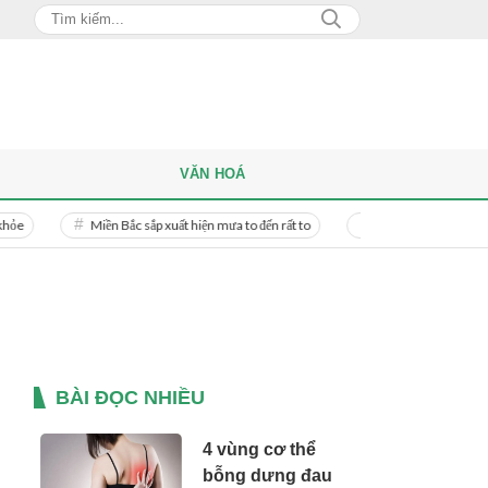
VĂN HOÁ
Miền Bắc sắp xuất hiện mưa to đến rất to
Danh tính người phụ nữ bị bạn tr
BÀI ĐỌC NHIỀU
4 vùng cơ thể
bỗng dưng đau