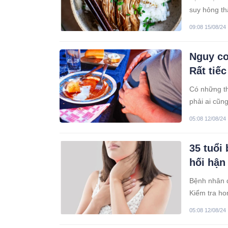
suy hỏng th
09:08 15/08/24
Nguy cơ
Rất tiế
Có những th
phải ai cũng
05:08 12/08/24
35 tuổi
hối hận
Bệnh nhân đ
Kiểm tra ho
nghi ngờ su
05:08 12/08/24