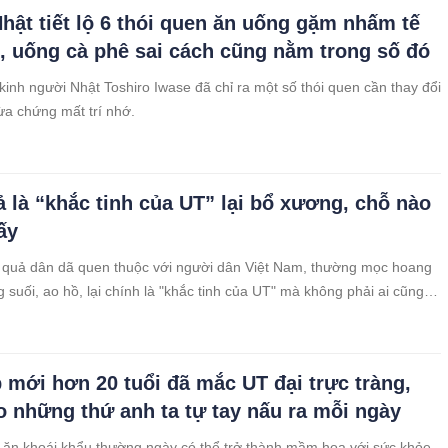
Nhật tiết lộ 6 thói quen ăn uống gặm nhấm tế
, uống cà phê sai cách cũng nằm trong số đó
 kinh người Nhật Toshiro Iwase đã chỉ ra một số thói quen cần thay đổi
a chứng mất trí nhớ.
ả là “khắc tinh của UT” lại bổ xương, chỗ nào
ấy
i quả dân dã quen thuộc với người dân Việt Nam, thường mọc hoang
 suối, ao hồ, lại chính là "khắc tinh của UT" mà không phải ai cũng
 mới hơn 20 tuổi đã mắc UT đại trực tràng,
do những thứ anh ta tự tay nấu ra mỗi ngày
n khoái khẩu thường ngày có thể trở thành mầm họa với sức khỏe.