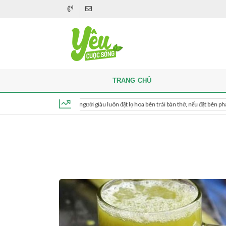
TRANG CHỦ
Khi thắp hương, người giàu luôn đặt lọ hoa bên trái bàn thờ, nếu đặt bên phải thì sao?
Thứ 6, ngày 7 tháng 8, 2026, 08:50:52