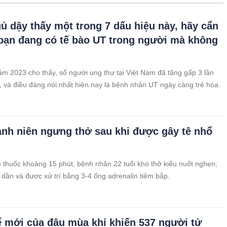
ủ dậy thấy một trong 7 dấu hiệu này, hãy cẩn
 bạn đang có tế bào UT trong người mà không
m 2023 cho thấy, số người ung thư tại Việt Nam đã tăng gấp 3 lần
 và điều đáng nói nhất hiện nay là bệnh nhân UT ngày càng trẻ hóa.
nh niên ngưng thở sau khi được gây tê nhổ
m thuốc khoảng 15 phút, bệnh nhân 22 tuổi khó thở kiểu nuốt nghẹn,
t dần và được xử trí bằng 3-4 ống adrenalin tiêm bắp.
ể mới của đậu mùa khỉ khiến 537 người tử