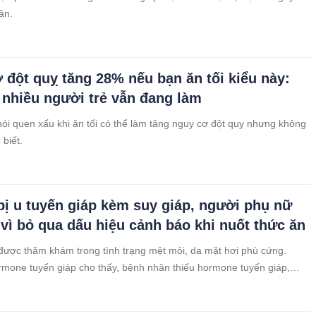
ận.
 đột quỵ tăng 28% nếu bạn ăn tối kiểu này:
c nhiều người trẻ vẫn đang làm
ói quen xấu khi ăn tối có thể làm tăng nguy cơ đột quỵ nhưng không
 biết.
 bị u tuyến giáp kèm suy giáp, người phụ nữ
 vì bỏ qua dấu hiệu cảnh báo khi nuốt thức ăn
ược thăm khám trong tình trạng mệt mỏi, da mặt hơi phù cứng.
rmone tuyến giáp cho thấy, bệnh nhân thiếu hormone tuyến giáp,
y giáp.