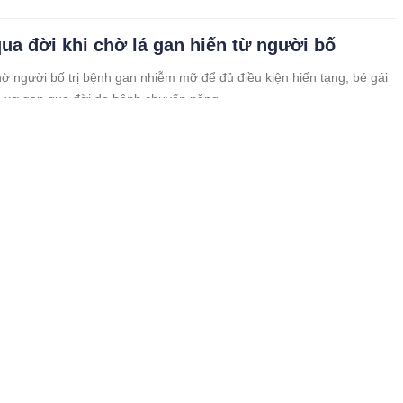
qua đời khi chờ lá gan hiến từ người bố
hờ người bố trị bệnh gan nhiễm mỡ để đủ điều kiện hiến tạng, bé gái
c xơ gan qua đời do bệnh chuyển nặng.
hà chạy xe máy, ôm theo bé 2 tuổi tím tái vội
thẳng phòng cấp cứu
háu bé bị ngã xuống ao, gia đình đã kịp thời đưa cháu lên bờ và lập
 bệnh viện cấp cứu trong tình trạng trạng hôn mê, tím tái, mạch bẹn
được.
i phụ ở Thanh Hóa mắc bệnh bạch hầu chưa
n lây