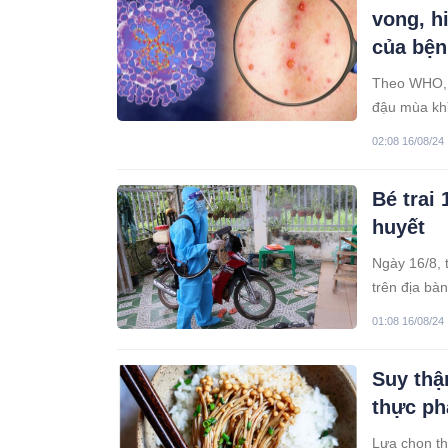
vong, h
của bện
Theo WHO, t
đậu mùa khỉ
năm ngoái. 
02:08 16/08/24
y tế toàn cầ
Bé trai
huyết
Ngày 16/8, 
trên địa bà
Đây là trườ
01:08 16/08/24
Suy thậ
thực ph
Lựa chọn th