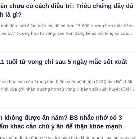
iện chưa có cách điều trị: Triệu chứng đầy đủ
h là gì?
ính đến thời điểm hiện tại, đã có hơn 15.600 trường hợp mắc bệnh
 và 537 trường hợp tử vong, cao hơn đáng kể so với tổng số của
Do đó, mới đây WHO đã tuyên bố đậu mùa khỉ là tình trạng khẩn cấp
u.
 11 tuổi tử vong chỉ sau 5 ngày mắc sốt xuất
theo báo cáo của Trung tâm Kiểm soát bệnh tật (CDC) tỉnh Đắk Lắk,
n tỉnh vừa ghi nhận trường hợp tử vong vì bệnh sốt xuất huyết (SXH).
ng hợp đầu tiên tử vong vì SXH tính từ đầu năm tới nay.
n không được ăn nấm? BS nhắc nhở có 3
ẩm khác cần chú ý ăn để thận khỏe mạnh
ực phẩm để ăn đúng có vai trò giúp thận khỏe mạnh, loại bỏ nguy cơ