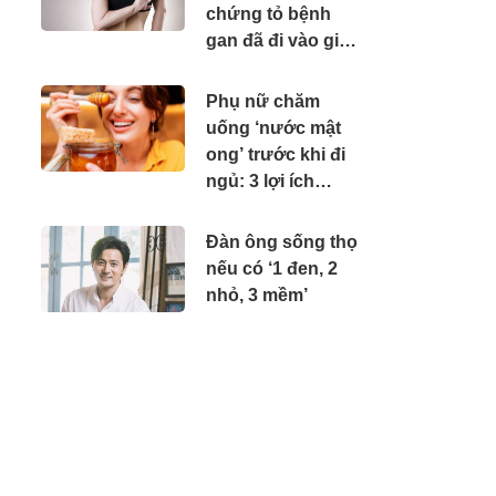
chứng tỏ bệnh
gan đã đi vào giai
đoạn năng, cần đi
khám gấp
Phụ nữ chăm
uống ‘nước mật
ong’ trước khi đi
ngủ: 3 lợi ích
không mời mà
đến
Đàn ông sống thọ
nếu có ‘1 đen, 2
nhỏ, 3 mềm’