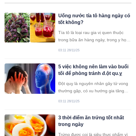
Uống nước tía tô hàng ngày có
tốt không?
Tía tô là loại rau gia vị quen thuộc
trong bữa ăn hàng ngày, trong y học
cổ truyền tía tô được xem là một
03:11 28/11/25
dược liệu an toàn và có nhiều ứng
dụng trong cuộc sống. Nhiều người
5 việc không nên làm vào buổi
cũng thường lấy lá tía tô đun uống
tối để phòng tránh đ.ột qu.ỵ
thay nước hàng này. Việc làm này
liệu có tốt không và cần phải lưu ý gì?
Đột quỵ là nguyên nhân gây tử vong
thường gặp, có xu hướng gia tăng
trong những năm gần đây. Để giảm
03:11 28/11/25
nguy cơ đột quỵ, mỗi người nên kiểm
soát bệnh nền, tầm soát nếu thuộc
3 thời điểm ăn trứng tốt nhất
nhóm nguy cơ cao.
trong ngày
Trứng được coi là siêu thực phẩm vì