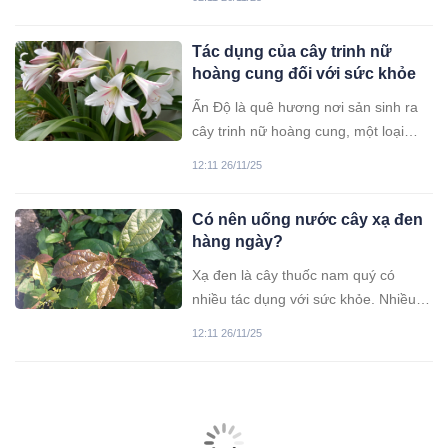
Tác dụng của cây trinh nữ
hoàng cung đối với sức khỏe
Ấn Độ là quê hương nơi sản sinh ra
cây trinh nữ hoàng cung, một loại
dược liệu được dùng nhiều trong các
12:11 26/11/25
bài thuốc cổ truyền. Những phân tích
trong bài viết sau đây sẽ giúp bạn có
Có nên uống nước cây xạ đen
cái nhìn tổng quan hơn về đặc điểm
hàng ngày?
của cây trinh nữ hoàng cung cũng
như những công dụng tuyệt vời của
Xạ đen là cây thuốc nam quý có
nó đối với sức khỏe con người.
nhiều tác dụng với sức khỏe. Nhiều
người dùng loại cây này với hy vọng
12:11 26/11/25
chữa trị được bệnh ung thư... nhưng
với người bình thường có nên uống
xạ đen hàng ngày hay không?