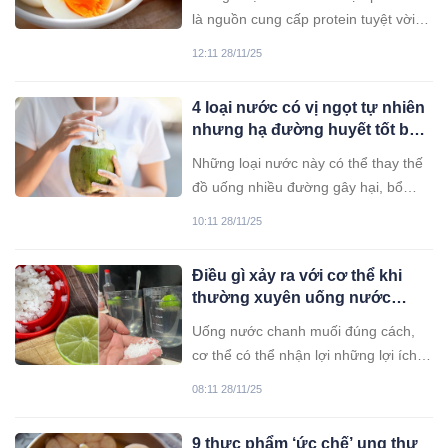
là nguồn cung cấp protein tuyệt vời
và giàu dinh dưỡng. Bổ sung trứng
12:11 28/11/25
vào chế độ ăn uống là một cách để
hấp thụ nhiều chất dinh dưỡng và
4 loại nước có vị ngọt tự nhiên
protein.
nhưng hạ đường huyết tốt bất
ngờ, đẩy lùi UT
Những loại nước này có thể thay thế
đồ uống nhiều đường gây hại, bổ
sung vào chế độ ăn uống của bệnh
10:11 28/11/25
nhân tiểu đường bởi vô số lợi ích sức
khỏe.
Điều gì xảy ra với cơ thể khi
thường xuyên uống nước
chanh muối vào buổi sáng?
Uống nước chanh muối đúng cách,
cơ thể có thể nhận lợi những lợi ích
tuyệt vời. Tuy nhiên, loại đồ uống này
08:11 28/11/25
cũng có khả năng gây ra các tác
dụng phụ.
9 thực phẩm ‘ức chế’ ung thư