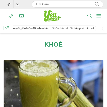
ơng, người giàu luôn đặt lọ hoa bên trái bàn thờ, nếu đặt bên phải thì sao?
Cách
KHOẺ