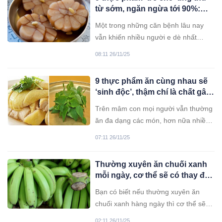
từ sớm, ngăn ngừa tới 90%:
Tiếc là người Việt ít khi ăn
Một trong những căn bệnh lâu nay
vẫn khiến nhiều người e dè nhất
chính là ung thư (UT). Nguyên nhân
08:11 26/11/25
dẫn tới căn bệnh này có rất nhiều,
trong đó môi trường ô nhiễm, thường
9 thực phẩm ăn cùng nhau sẽ
xuyên tiếp xúc với chất độc hại, thói
‘sinh độc’, thậm chí là chất gây
quen ăn uông không lành mạnh...
ung thư bảng A: BS khuyên
Trên mâm con mọi người vẫn thường
tránh
ăn đa dạng các món, hơn nữa nhiều
thứ khi nấu đã được kết hợp cùng
07:11 26/11/25
nhau.
Thường xuyên ăn chuối xanh
mỗi ngày, cơ thể sẽ có thay đổi
như thế nào?
Bạn có biết nếu thường xuyên ăn
chuối xanh hàng ngày thì cơ thể sẽ
có những thay đổi gì không?
02:11 26/11/25