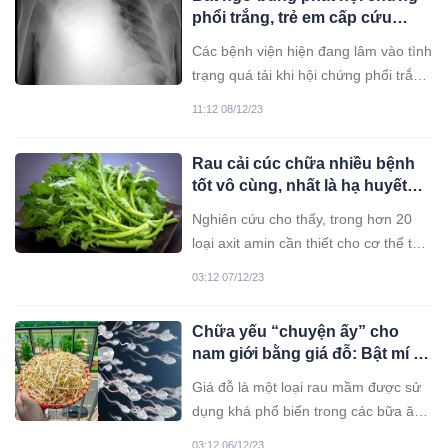
phổi trắng, trẻ em cấp cứu
trong tình trạng không thở
Các bệnh viện hiện đang lâm vào tình
được: Dấu hiệu nhận biết bệnh
trạng quá tải khi hội chứng phổi trắng
là gì?
lây lan nhanh ở trẻ em.
11:12 08/12/23
Rau cải cúc chữa nhiều bệnh
tốt vô cùng, nhất là hạ huyết
áp, giải độc
Nghiên cứu cho thấy, trong hơn 20
loại axit amin cần thiết cho cơ thể thì
cải cúc chứa tới 8 loại axit amin thiết
03:12 07/12/23
yếu, chứa hàm lượng lớn kali và muối
khoáng, giúp lợi tiểu. Chất xơ trong
Chữa yếu “chuyện ấy” cho
cải cúc có tác dụng tăng cường co
nam giới bằng giá đỗ: Bật mí 9
bóp dạ dày, thúc đẩy quá trình tiêu
cách tốt nhất
hóa, giảm lượng cholesterol.
Giá đỗ là một loại rau mầm được sử
dụng khá phổ biến trong các bữa ăn
hàng ngày. Vậy nhưng ít người biết
03:12 06/12/23