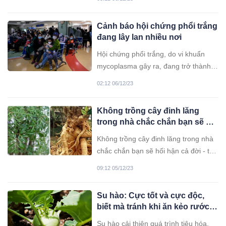
đến công dụng chữa yếu sinh lý bằng
giá đỗ. Hãy cùng tìm hiểu ngay các
Cảnh báo hội chứng phổi trắng
món ăn, bài thuốc từ loại thực phẩm
đang lây lan nhiều nơi
này trong bài viết dưới đây.
Hội chứng phổi trắng, do vi khuẩn
mycoplasma gây ra, đang trở thành
quan ngại sức khỏe mới cho trẻ em,
02:12 06/12/23
với châu Âu bắt đầu xuất hiện những
ca bệnh theo sau Mỹ và Trung Quốc.
Không trồng cây đinh lăng
trong nhà chắc chắn bạn sẽ hối
hận cả đời
Không trồng cây đinh lăng trong nhà
chắc chắn bạn sẽ hối hận cả đời - tìm
hiểu nguyên nhân ngay.
09:12 05/12/23
Su hào: Cực tốt và cực độc,
biết mà tránh khi ăn kẻo rước
họa vào thân
Su hào cải thiện quá trình tiêu hóa,