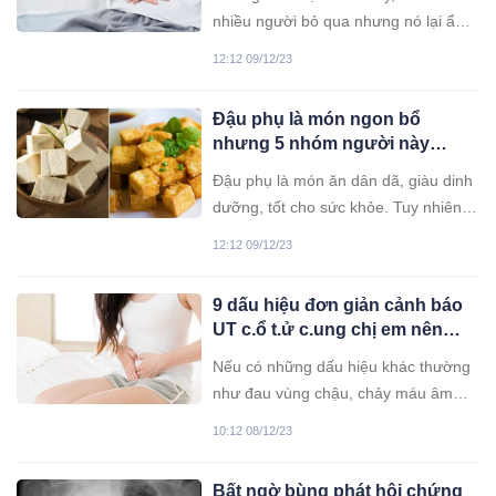
thận trọng đi khám
nhiều người bỏ qua nhưng nó lại ẩn
chứa những rủi ro về bệnh tật ai cũng
12:12 09/12/23
nên thận trọng.
Đậu phụ là món ngon bổ
nhưng 5 nhóm người này
không nên ăn
Đậu phụ là món ăn dân dã, giàu dinh
dưỡng, tốt cho sức khỏe. Tuy nhiên,
không phải ai cũng nên ăn món này.
12:12 09/12/23
9 dấu hiệu đơn giản cảnh báo
UT c.ổ t.ử c.ung chị em nên
cảnh giác
Nếu có những dấu hiệu khác thường
như đau vùng chậu, chảy máu âm
đạo, chu kì kinh nguyệt bất thường...
10:12 08/12/23
thì rất có thể đó là những triệu chứng
của bệnh UT cổ tử cung.
Bất ngờ bùng phát hội chứng