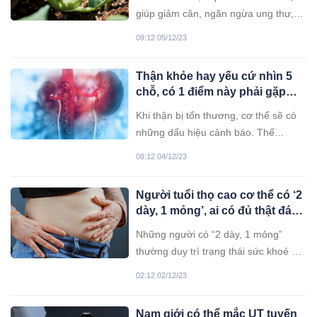
giúp giảm cân, ngăn ngừa ung thư,
tăng cường miễn dịch,... Tuy nhiên
09:12 05/12/23
khi ăn su hào cần lưu ý những điều
sau đây để khỏi gây hại cho sức
Thận khỏe hay yếu cứ nhìn 5
khỏe.
chỗ, có 1 điểm này phải gặp
bác sĩ ngay
Khi thận bị tổn thương, cơ thể sẽ có
những dấu hiệu cảnh báo. Thế
nhưng, những dấu hiệu này thường
08:12 04/12/23
bị bỏ qua hoặc bị nhầm lẫn với triệu
chứng của các tình trạng sức khỏe
Người tuổi thọ cao cơ thể có ‘2
thông thường.
dày, 1 mỏng’, ai có đủ thật đáng
chúc mừng
Những người có “2 dày, 1 mỏng”
thường duy trì trạng thái sức khoẻ ổn
định và có khả năng sống thọ hơn.
02:12 02/12/23
Nam giới có thể mắc UT tuyến