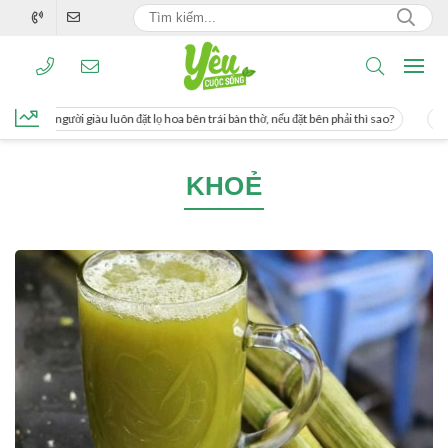
g, người giàu luôn đặt lọ hoa bên trái bàn thờ, nếu đặt bên phải thì sao?
Cách u
KHOẺ