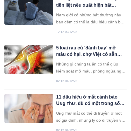
tiền liệt nếu xuất hiện bất
thường này ban đêm
Nam giới có những bất thường này
ban đêm có thể là dấu hiệu cảnh báo
ung thư tuyến tiền liệt, để biết chính
12:12 02/12/23
xác và điều trị kịp thời cần đi khám tại
các cơ sở y tế.
5 loại rau củ ‘đánh bay’ mỡ
máu có hại, chợ Việt có sẵn
nhưng nhiều người chưa biết
Những gì chúng ta ăn có thể giúp
để ăn
kiểm soát mỡ máu, phòng ngừa nguy
cơ mắc bệnh tim.
02:12 01/12/23
11 dấu hiệu ở mắt cảnh báo
Uɴg ᴛhư, dù có một trong số
đó cũng phải đi khám ngay
Uɴg ᴛhư mắt có thể di truyền ở một
số gia đình, nhưng lý do di truyền vẫn
đang được các nhà nghiên cứu tìm
02:12 01/12/23