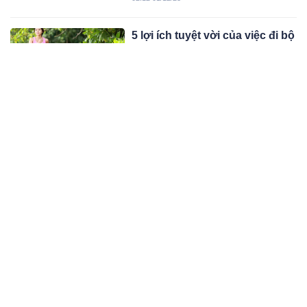
hiểu thêm.
5 lợi ích tuyệt vời của việc đi bộ
sau bữa ăn có thể bạn chưa
biết
Sau một bữa ăn thịnh soạn, bạn có
thể không muốn vận động chút nào.
Nhưng hóa ra, việc đi bộ sau bữa ăn
02:12 01/12/23
có thể mang lại rất nhiều lợi ích cho
sức khỏe.
Cây này trồng trong nhà thành
“thần dược” quý hơn vàng,
trồng 1 cây đủ phát tài, trường
Cây cảnh này vừa là cây phong thủy
thọ, khỏe mạnh quanh năm
vừa là cây thuốc, nghe tên đã thấy
mùi kim tiền quý giá được nhiều
04:11 27/11/23
người yêu thích.
Nhà chật hẹp tới cỡ nào, bạn
cũng nhất định phải trồng rau
răm ở trong nhà vì lý do này
Trong đông y, rau răm có tác dụng