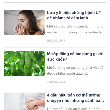
Lưu ý 5 triệu chứng bệnh UT
dễ nhầm với cảm lạnh
Một số triệu chứng cảm lạnh như ho
và mệt mỏi,... cũng có thể là dấu hiệu
của bệnh ung thư.
01:12 10/12/23
Mướp đắng có tác dụng gì với
sức khỏe?
Mướp đắng có tác dụng gì là vấn đề
được nhiều người quan tâm.
10:12 09/12/23
4 dấu hiệu trên cơ thể tưởng
chuyện nhỏ, nhưng cảnh báo
bệnh nan y: Có 1/4 cũng nên
Những dấu hiệu dưới đây, dù nhỏ