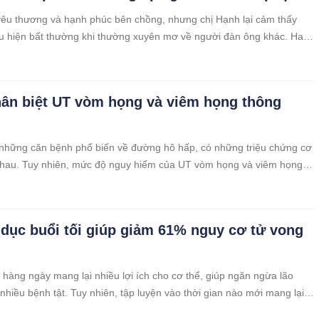
yêu thương và hạnh phúc bên chồng, nhưng chị Hạnh lại cảm thấy
u hiện bất thường khi thường xuyên mơ về người đàn ông khác. Hai
i đây, chị Mỹ Hạnh (27 tuổi, ở Hà Nội) vô cùng lo lắng, bị mất ngủ vì
ên hay
ân biệt UT vòm họng và viêm họng thông
những căn bệnh phổ biến về đường hô hấp, có những triệu chứng cơ
nhau. Tuy nhiên, mức độ nguy hiểm của UT vòm họng và viêm họng
u.
 dục buổi tối giúp giảm 61% nguy cơ tử vong
 hàng ngày mang lại nhiều lợi ích cho cơ thể, giúp ngăn ngừa lão
nhiều bệnh tật. Tuy nhiên, tập luyện vào thời gian nào mới mang lại
t nhất là điều nhiều người băn khoăn.