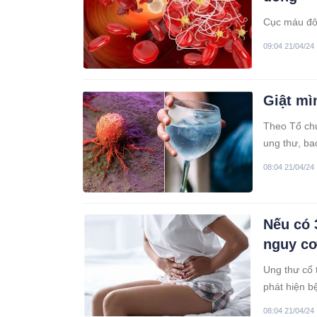
Cục máu đô
09:04 21/04/24
Giật mì
Theo Tổ chứ
ung thư, ba
08:04 21/04/24
Nếu có 
nguy cơ
Ung thư cổ 
phát hiện b
08:04 21/04/24