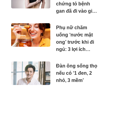
chứng tỏ bệnh
gan đã đi vào giai
đoạn năng, cần đi
khám gấp
Phụ nữ chăm
uống ‘nước mật
ong’ trước khi đi
ngủ: 3 lợi ích
không mời mà
đến
Đàn ông sống thọ
nếu có ‘1 đen, 2
nhỏ, 3 mềm’