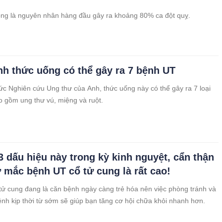
ng là nguyên nhân hàng đầu gây ra khoảng 80% ca đột quỵ.
nh thức uống có thể gây ra 7 bệnh UT
c Nghiên cứu Ung thư của Anh, thức uống này có thể gây ra 7 loại
o gồm ung thư vú, miệng và ruột.
3 dấu hiệu này trong kỳ kinh nguyệt, cẩn thận
 mắc bệnh UT cổ tử cung là rất cao!
tử cung đang là căn bệnh ngày càng trẻ hóa nên việc phòng tránh và
ệnh kịp thời từ sớm sẽ giúp bạn tăng cơ hội chữa khỏi nhanh hơn.