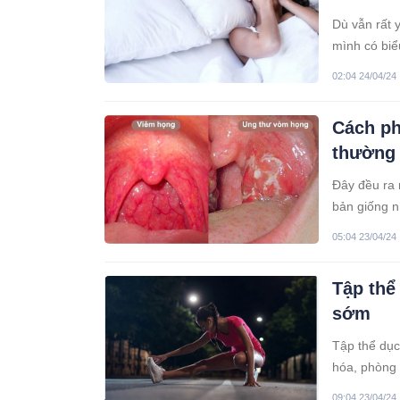
Dù vẫn rất 
mình có biể
tháng trở lạ
02:04 24/04/24
thường xuy
Cách ph
thường
Đây đều ra 
bản giống 
lại khác nha
05:04 23/04/24
Tập thể
sớm
Tập thể dục
hóa, phòng 
hiệu quả tố
09:04 23/04/24