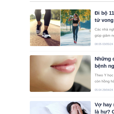
Đi bộ 1
tử von
Các nhà ngh
giúp giảm n
08:05 03/05/24
Những d
bệnh n
Theo Y học 
còn hồng hà
có vấn đề.
05:04 29/04/24
Vợ hay 
là hư? 