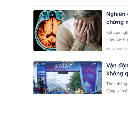
Nghiên 
chứng m
Kết quả ngh
nhau tùy th
08:04 21/04/24
Vận độn
không q
Theo thông 
động viên đ
02:04 19/04/24
Dễ tức 
Tâm trạng c