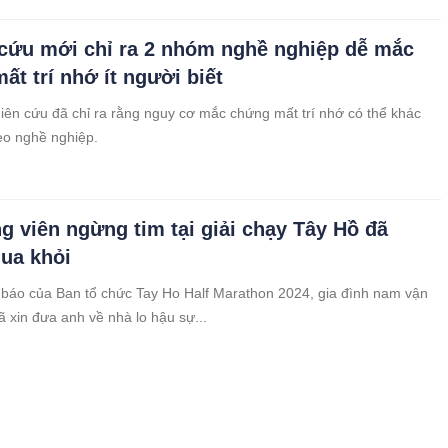
cứu mới chỉ ra 2 nhóm nghề nghiệp dễ mắc
ất trí nhớ ít người biết
iên cứu đã chỉ ra rằng nguy cơ mắc chứng mất trí nhớ có thể khác
eo nghề nghiệp.
g viên ngừng tim tại giải chạy Tây Hồ đã
ua khỏi
báo của Ban tổ chức Tay Ho Half Marathon 2024, gia đình nam vận
ã xin đưa anh về nhà lo hậu sự...
giận là dấu hiệu của bệnh gì?
áu gắt, dễ tức giận thường là dấu hiệu của tình trạng căng thẳng gây