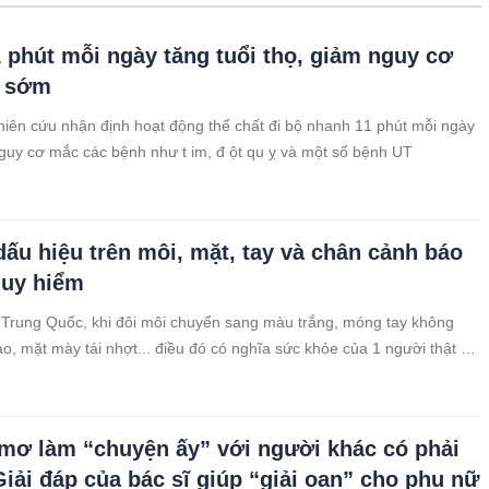
1 phút mỗi ngày tăng tuổi thọ, giảm nguy cơ
g sớm
iên cứu nhận định hoạt động thể chất đi bộ nhanh 11 phút mỗi ngày
guy cơ mắc các bệnh như t im, đ ột qu ỵ và một số bệnh UT
ấu hiệu trên môi, mặt, tay và chân cảnh báo
guy hiểm
Trung Quốc, khi đôi môi chuyển sang màu trắng, móng tay không
o, mặt mày tái nhợt... điều đó có nghĩa sức khỏe của 1 người thật sự
mơ làm “chuyện ấy” với người khác có phải
Giải đáp của bác sĩ giúp “giải oan” cho phụ nữ