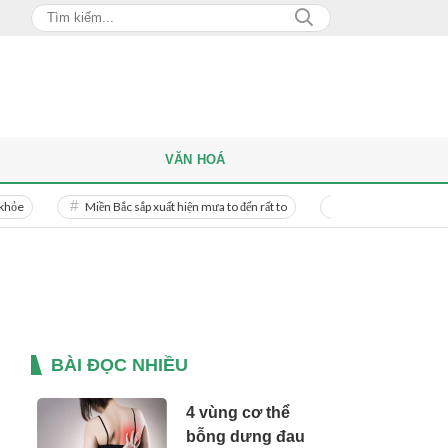
VĂN HOÁ
Miền Bắc sắp xuất hiện mưa to đến rất to
Danh tính người phụ nữ bị bạn tr
BÀI ĐỌC NHIỀU
4 vùng cơ thể
bỗng dưng đau