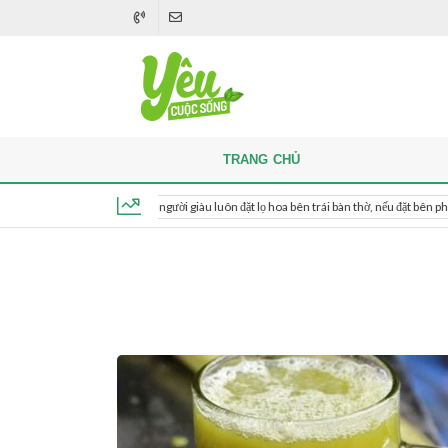
TRANG CHỦ
Khi thắp hương, người giàu luôn đặt lọ hoa bên trái bàn thờ, nếu đặt bên phải thì sao?
Chủ nhật, ngày 9 tháng 8, 2026, 11:39:28