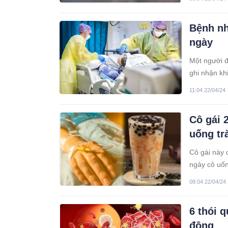
Bệnh nh
ngày
Một người 
ghi nhận kh
khi qua đời.
11:04 22/04/24
Cô gái 2
uống tr
Cô gái này 
ngày cô uốn
08:04 22/04/24
6 thói 
đông